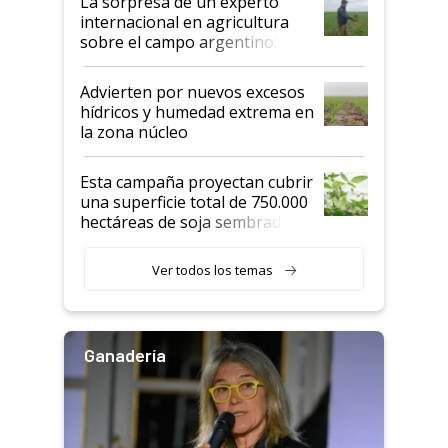
La sorpresa de un experto
internacional en agricultura
sobre el campo argentino:
"Estoy muy impresionado"
Advierten por nuevos excesos
hídricos y humedad extrema en
la zona núcleo
Esta campaña proyectan cubrir
una superficie total de 750.000
hectáreas de soja sembradas
con una nueva generación de
variedades que marcan un
Ver todos los temas
salto tecnológico en genética y
rendimiento
Ganadería