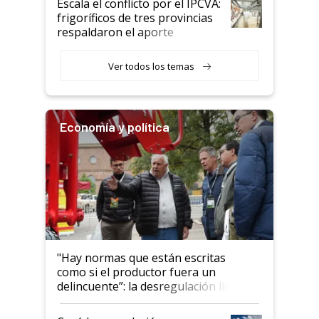
Escala el conflicto por el IPCVA:
animales: "Mientras me
frigoríficos de tres provincias
descalificaban, yo seguí
respaldaron el aporte
haciendo currículum"
obligatorio
Ver todos los temas
Economía y política
"Hay normas que están escritas
como si el productor fuera un
delincuente”: la desregulación llegó
al Congreso Aapresid y hasta se
habló del financiamiento al IPCVA