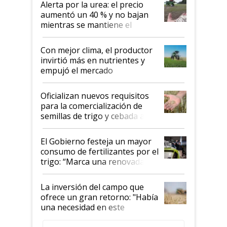
Alerta por la urea: el precio
aumentó un 40 % y no bajan
mientras se mantiene el
conflicto en Medio Oriente
Con mejor clima, el productor
invirtió más en nutrientes y
empujó el mercado
Oficializan nuevos requisitos
para la comercialización de
semillas de trigo y cebada a
granel
El Gobierno festeja un mayor
consumo de fertilizantes por el
trigo: “Marca una renovada
confianza de los productores”
La inversión del campo que
ofrece un gran retorno: "Había
una necesidad en este
segmento"