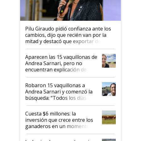
Pilu Giraudo pidió confianza ante los
cambios, dijo que recién van por la
mitad y destacó que exportar dejó de
ser "para unos pocos": "Tenemos un
mandato muy claro del gobierno
Aparecen las 15 vaquillonas de
nacional"
Andrea Sarnari, pero no
encuentran explicación de
cómo llegaron allí
Robaron 15 vaquillonas a
Andrea Sarnari y comenzó la
búsqueda: “Todos los días le
toca a algún productor”
Cuesta $6 millones: la
inversión que crece entre los
ganaderos en un momento
histórico para la actividad