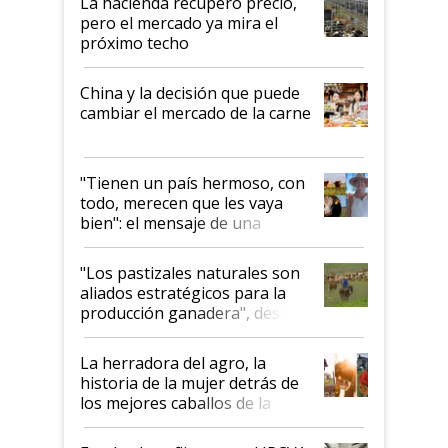
La hacienda recuperó precio,
pero el mercado ya mira el
próximo techo
China y la decisión que puede
cambiar el mercado de la carne
"Tienen un país hermoso, con
todo, merecen que les vaya
bien": el mensaje de una
ganadera uruguaya sobre las
oportunidades que se abren
"Los pastizales naturales son
para el agro en Argentina, con
aliados estratégicos para la
foco en la carne
producción ganadera", destaca
la iniciativa que ya reúne a 46
establecimientos en Argentina
La herradora del agro, la
historia de la mujer detrás de
los mejores caballos de la
Argentina y los mitos que
todavía hacen sufrir a estos