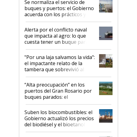
Se normaliza el servicio de
buques y puertos: el Gobierno
acuerda con los prácticos y
suspende el decreto de
desregulación
Alerta por el conflicto naval
que impacta al agro: lo que
cuesta tener un buque parado
y el peligro de que Argentina
pase a ser "país sucio"
"Por una laja salvamos la vida":
el impactante relato de la
tambera que sobrevivió al
tornado
“Alta preocupación” en los
puertos del Gran Rosario por
buques parados: el
funcionamiento de las
exportadoras en tensión tras
Suben los biocombustibles: el
la medida de fuerza de los
Gobierno actualizó los precios
prácticos
del biodiésel y el bioetanol