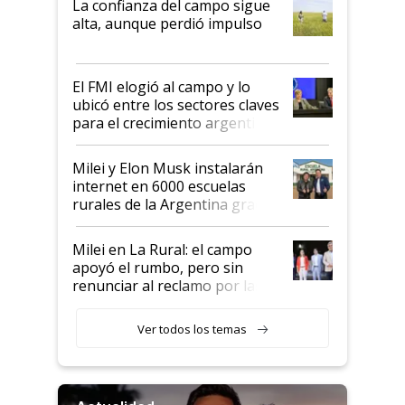
La confianza del campo sigue
Juan Félix Rossetti, el libertario
alta, aunque perdió impulso
que de una dura crisis salió
más fuerte y apuesta al cambio
de Milei
El FMI elogió al campo y lo
ubicó entre los sectores claves
para el crecimiento argentino
Milei y Elon Musk instalarán
internet en 6000 escuelas
rurales de la Argentina gracias
a un acuerdo con Starlink
Milei en La Rural: el campo
apoyó el rumbo, pero sin
renunciar al reclamo por las
retenciones
Ver todos los temas