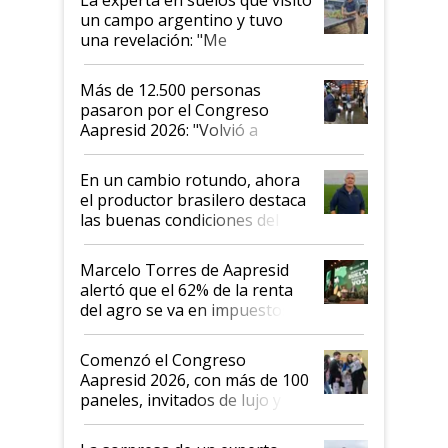
un campo argentino y tuvo
una revelación: "Me
impresionó mucho"
Más de 12.500 personas
pasaron por el Congreso
Aapresid 2026: "Volvió a
demostrar que hablar del
suelo es hablar de todo el
En un cambio rotundo, ahora
sistema productivo"
el productor brasilero destaca
las buenas condiciones del
agro argentino para invertir:
"Los veo más motivados"
Marcelo Torres de Aapresid
alertó que el 62% de la renta
del agro se va en impuestos:
"No es bueno que en
Argentina se sigan discutiendo
Comenzó el Congreso
las mismas cosas de hace 50
Aapresid 2026, con más de 100
años"
paneles, invitados de lujo y
todas las tendencias