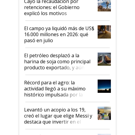
Cayó la recaudación por
retenciones: el Gobierno
explicó los motivos
El campo ya liquidó más de US$
16.000 millones en 2026: qué
pasó en julio
El petróleo desplazó a la
harina de soja como principal
producto exportado, y aún así
el agro aportó casi seis de cada
diez dólares y sostuvo el
Récord para el agro: la
liderazgo en un semestre
actividad llegó a su máximo
récord
histórico impulsada por la
cosecha y las exportaciones
Levantó un acopio a los 19,
creó el lugar que elige Messi y
destaca que invertir en el
kirchnerismo era como "darle
plata a un hijo para droga":