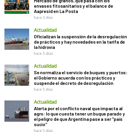
Mercado de granos, qué pasa con los
envases fitosanitarios y el balance de
Aapresid en La Posta
hace 3 días
Actualidad
Oficializan la suspensión de la desregulación
de prácticos y hay novedades en la tarifa de
la hidrovía
hace 3 días
Actualidad
Se normaliza el servicio de buques y puertos:
el Gobierno acuerda con los prácticos y
suspende el decreto de desregulación
hace 5 días
Actualidad
Alerta por el conflicto naval que impacta al
agro: lo que cuesta tener un buque parado y
el peligro de que Argentina pase a ser "país
sucio"
hace 5 días