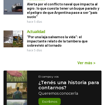
Alerta por el conflicto naval que impacta al
agro: lo que cuesta tener un buque parado y
el peligro de que Argentina pase a ser "país
sucio"
hace 5 días
Actualidad
"Por una laja salvamos la vida": el
impactante relato de la tambera que
sobrevivió al tornado
hace 5 días
Ver más
>
El campo y vos
¿Tenés una historia para
contarnos?
Queremos conocerla
Escribinos