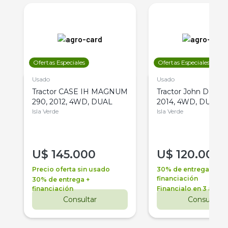
Ofertas Especiales
Ofertas Especiales
Usado
Usado
Tractor CASE IH MAGNUM
Tractor John Deere 
290, 2012, 4WD, DUAL
2014, 4WD, DUAL
Isla Verde
Isla Verde
U$
145.000
U$
120.000
Precio oferta sin usado
30% de entrega +
financiación
30% de entrega +
financiación
Financialo en 3 años
Consultar
Consultar