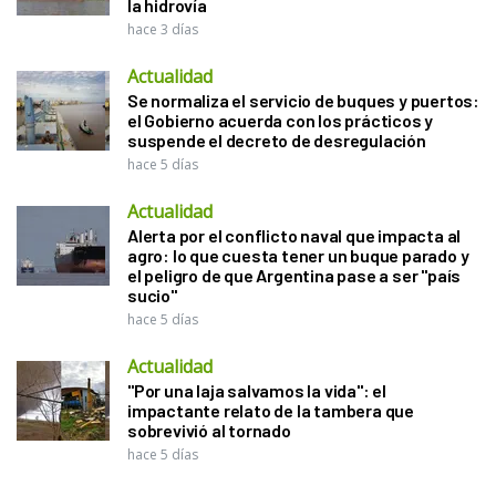
la hidrovía
hace 3 días
Actualidad
Se normaliza el servicio de buques y puertos:
el Gobierno acuerda con los prácticos y
suspende el decreto de desregulación
hace 5 días
Actualidad
Alerta por el conflicto naval que impacta al
agro: lo que cuesta tener un buque parado y
el peligro de que Argentina pase a ser "país
sucio"
hace 5 días
Actualidad
"Por una laja salvamos la vida": el
impactante relato de la tambera que
sobrevivió al tornado
hace 5 días