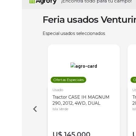
¡Encontrá todo para tu campo!
Feria usados Ventur
Especial usados seleccionados
les
Ofertas Especiales
O
Usado
U
a Metalfor 7040,
Tractor CASE IH MAGNUM
T
Bot 32 Mts
290, 2012, 4WD, DUAL
2
Isla Verde
Is
000
U$
145.000