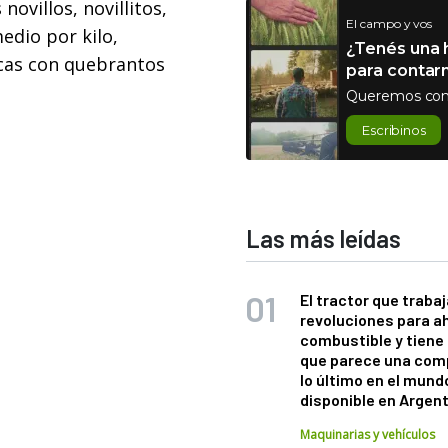
novillos, novillitos,
El campo y vos
edio por kilo,
¿Tenés una h
vacas con quebrantos
para contar
Queremos con
Escribinos
Las más leídas
El tractor que trabaj
revoluciones para a
combustible y tiene
que parece una com
lo último en el mund
disponible en Argen
Maquinarias y vehículos