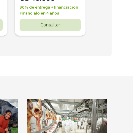
30% de entrega + financiación
30% de entrega + 
Financialo en 4 años
Financialo en 3 a
Consultar
Consul