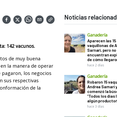
Noticias relaciona
Ganadería
Aparecen las 15
ta: 142 vacunos.
vaquillonas de 
Sarnari, pero no
encuentran exp
untos de muy buena
de cómo llegaron
 en la manera de operar
hace 2 días
 pagaron, los negocios
Ganadería
n sus respectivas
Robaron 15 vaqu
Andrea Sarnari 
 conformación de la
comenzó la bús
“Todos los días 
algún productor
hace 3 días