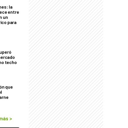
nes: la
rece entre
n un
ico para
cuperó
 mercado
imo techo
ión que
l
arne
 más
>