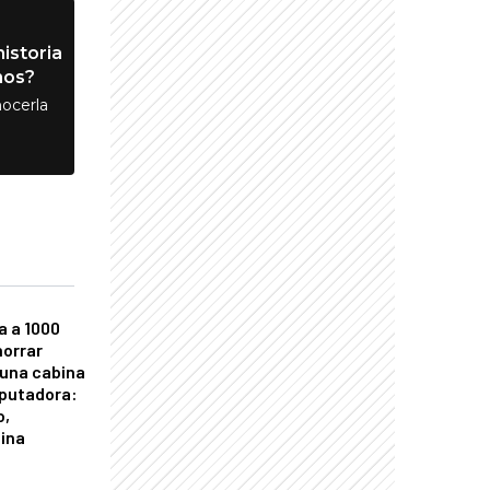
istoria
nos?
ocerla
a a 1000
horrar
 una cabina
putadora:
o,
tina