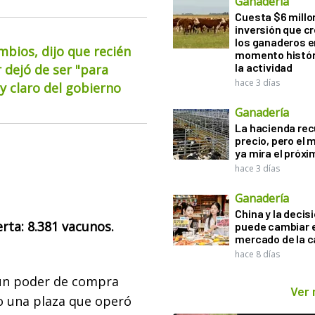
Ganadería
Cuesta $6 millo
inversión que c
los ganaderos e
mbios, dijo que recién
momento histór
la actividad
 dejó de ser "para
hace 3 días
 claro del gobierno
Ganadería
La hacienda re
precio, pero el
ya mira el próx
hace 3 días
Ganadería
China y la decis
rta: 8.381 vacunos.
puede cambiar e
mercado de la c
hace 8 días
un poder de compra
Ver
 una plaza que operó