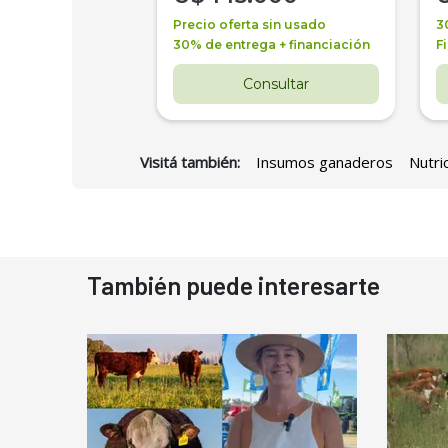
a + financiación
Precio oferta sin usado
3
 4 años
30% de entrega + financiación
F
nsultar
Consultar
Visitá también:
Insumos ganaderos
Nutri
También puede interesarte