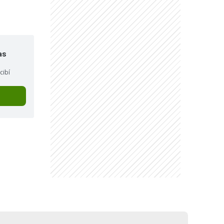
as
cibí