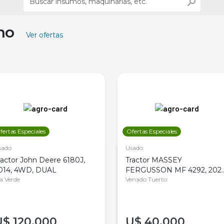
ino
Ver ofertas
fertas Especiales
Ofertas Especiales
sado
Usado
ractor John Deere 6180J,
Tractor MASSEY
014, 4WD, DUAL
FERGUSSON MF 4292, 2020
la Verde
4WD, PATON
Venado Tuerto
U$
120.000
U$
40.000