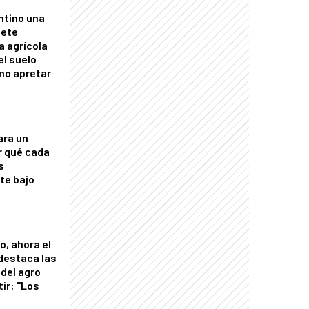
ntino una
mete
a agrícola
el suelo
mo apretar
ara un
r qué cada
s
nte bajo
o, ahora el
 destaca las
del agro
tir: "Los
"