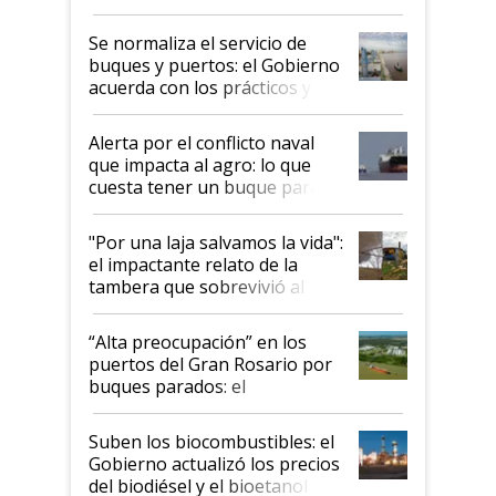
la hidrovía
Se normaliza el servicio de
buques y puertos: el Gobierno
acuerda con los prácticos y
suspende el decreto de
desregulación
Alerta por el conflicto naval
que impacta al agro: lo que
cuesta tener un buque parado
y el peligro de que Argentina
pase a ser "país sucio"
"Por una laja salvamos la vida":
el impactante relato de la
tambera que sobrevivió al
tornado
“Alta preocupación” en los
puertos del Gran Rosario por
buques parados: el
funcionamiento de las
exportadoras en tensión tras
Suben los biocombustibles: el
la medida de fuerza de los
Gobierno actualizó los precios
prácticos
del biodiésel y el bioetanol