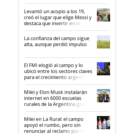
cosecha y las exportaciones
Levantó un acopio a los 19,
creó el lugar que elige Messi y
destaca que invertir en el
kirchnerismo era como "darle
plata a un hijo para droga":
La confianza del campo sigue
Juan Félix Rossetti, el libertario
alta, aunque perdió impulso
que de una dura crisis salió
más fuerte y apuesta al cambio
de Milei
El FMI elogió al campo y lo
ubicó entre los sectores claves
para el crecimiento argentino
Milei y Elon Musk instalarán
internet en 6000 escuelas
rurales de la Argentina gracias
a un acuerdo con Starlink
Milei en La Rural: el campo
apoyó el rumbo, pero sin
renunciar al reclamo por las