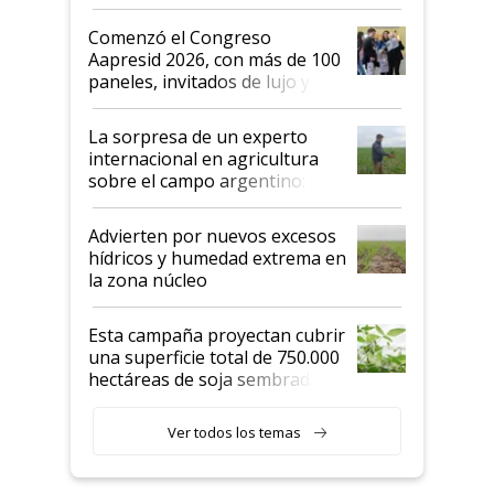
"No es bueno que en
Argentina se sigan discutiendo
Comenzó el Congreso
las mismas cosas de hace 50
Aapresid 2026, con más de 100
años"
paneles, invitados de lujo y
todas las tendencias
La sorpresa de un experto
internacional en agricultura
sobre el campo argentino:
"Estoy muy impresionado"
Advierten por nuevos excesos
hídricos y humedad extrema en
la zona núcleo
Esta campaña proyectan cubrir
una superficie total de 750.000
hectáreas de soja sembradas
con una nueva generación de
variedades que marcan un
Ver todos los temas
salto tecnológico en genética y
rendimiento