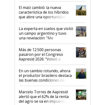
posibilidades de crecimiento son
infinitas"
El maíz cambió: la nueva
característica de los híbridos
que abre una oportunidad en
el lote
La experta en suelos que visitó
un campo argentino y tuvo
una revelación: "Me
impresionó mucho"
Más de 12.500 personas
pasaron por el Congreso
Aapresid 2026: "Volvió a
demostrar que hablar del
suelo es hablar de todo el
En un cambio rotundo, ahora
sistema productivo"
el productor brasilero destaca
las buenas condiciones del
agro argentino para invertir:
"Los veo más motivados"
Marcelo Torres de Aapresid
alertó que el 62% de la renta
del agro se va en impuestos: