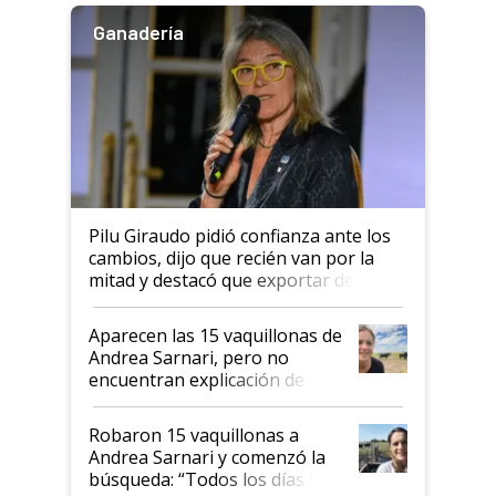
Ganadería
Pilu Giraudo pidió confianza ante los
cambios, dijo que recién van por la
mitad y destacó que exportar dejó de
ser "para unos pocos": "Tenemos un
mandato muy claro del gobierno
Aparecen las 15 vaquillonas de
nacional"
Andrea Sarnari, pero no
encuentran explicación de
cómo llegaron allí
Robaron 15 vaquillonas a
Andrea Sarnari y comenzó la
búsqueda: “Todos los días le