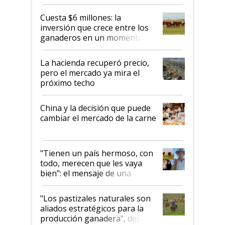
toca a algún productor”
Cuesta $6 millones: la
inversión que crece entre los
ganaderos en un momento
histórico para la actividad
La hacienda recuperó precio,
pero el mercado ya mira el
próximo techo
China y la decisión que puede
cambiar el mercado de la carne
"Tienen un país hermoso, con
todo, merecen que les vaya
bien": el mensaje de una
ganadera uruguaya sobre las
oportunidades que se abren
"Los pastizales naturales son
para el agro en Argentina, con
aliados estratégicos para la
foco en la carne
producción ganadera", destaca