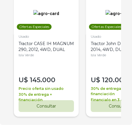
Ofertas Especiales
Ofertas Especiales
Usado
Usado
Tractor CASE IH MAGNUM
Tractor John Deere 
290, 2012, 4WD, DUAL
2014, 4WD, DUAL
Isla Verde
Isla Verde
U$
145.000
U$
120.000
Precio oferta sin usado
30% de entrega +
financiación
30% de entrega +
financiación
Financialo en 3 años
Consultar
Consultar