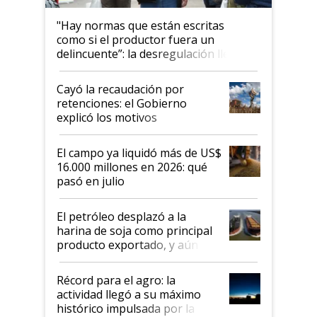
"Hay normas que están escritas
como si el productor fuera un
delincuente”: la desregulación llegó
al Congreso Aapresid y hasta se
habló del financiamiento al IPCVA
Cayó la recaudación por
retenciones: el Gobierno
explicó los motivos
El campo ya liquidó más de US$
16.000 millones en 2026: qué
pasó en julio
El petróleo desplazó a la
harina de soja como principal
producto exportado, y aún así
el agro aportó casi seis de cada
diez dólares y sostuvo el
Récord para el agro: la
liderazgo en un semestre
actividad llegó a su máximo
récord
histórico impulsada por la