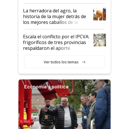
la iniciativa que ya reúne a 46
establecimientos en Argentina
La herradora del agro, la
historia de la mujer detrás de
los mejores caballos de la
Argentina y los mitos que
todavía hacen sufrir a estos
Escala el conflicto por el IPCVA:
animales: "Mientras me
frigoríficos de tres provincias
descalificaban, yo seguí
respaldaron el aporte
haciendo currículum"
obligatorio
Ver todos los temas
Economía y política