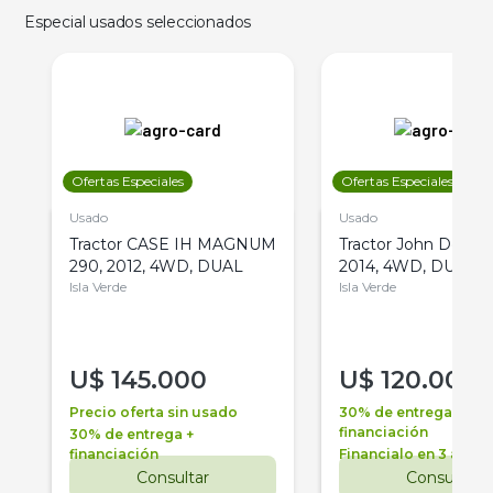
Especial usados seleccionados
Ofertas Especiales
Ofertas Especiales
Usado
Usado
Tractor CASE IH MAGNUM
Tractor John Deere 
290, 2012, 4WD, DUAL
2014, 4WD, DUAL
Isla Verde
Isla Verde
U$
145.000
U$
120.000
Precio oferta sin usado
30% de entrega +
financiación
30% de entrega +
financiación
Financialo en 3 años
Consultar
Consultar