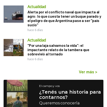
Actualidad
Alerta por el conflicto naval que impacta al
agro: lo que cuesta tener un buque parado y
el peligro de que Argentina pase a ser "país
sucio"
hace 6 días
Actualidad
"Por una laja salvamos la vida": el
impactante relato de la tambera que
sobrevivió al tornado
hace 6 días
Ver más
>
El campo y vos
¿Tenés una historia para
contarnos?
Queremos conocerla