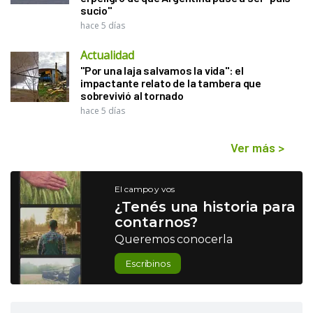
sucio"
hace 5 días
Actualidad
"Por una laja salvamos la vida": el
impactante relato de la tambera que
sobrevivió al tornado
hace 5 días
Ver más
>
El campo y vos
¿Tenés una historia para
contarnos?
Queremos conocerla
Escribinos