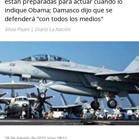
están preparadas para actuar cuando lo
indique Obama; Damasco dijo que se
defenderá "con todos los medios"
Silvia Pisani
|
Diario La Nación
28
de
Agosto
de
2013
a las
08:11