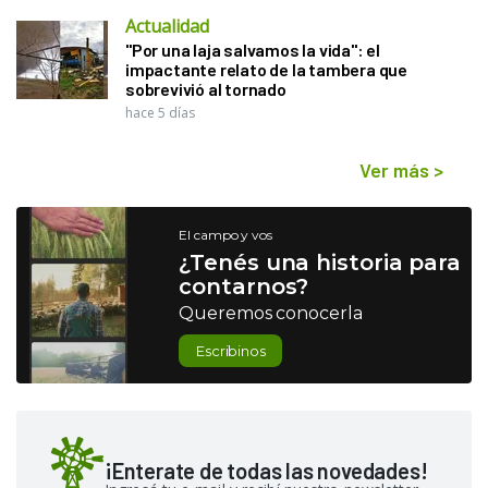
Actualidad
"Por una laja salvamos la vida": el
impactante relato de la tambera que
sobrevivió al tornado
hace 5 días
Ver más
>
El campo y vos
¿Tenés una historia para
contarnos?
Queremos conocerla
Escribinos
¡Enterate de todas las novedades!