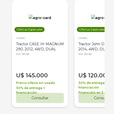
Ofertas Especiales
Ofertas Especiales
Usado
Usado
Tractor CASE IH MAGNUM
Tractor John Deere 
290, 2012, 4WD, DUAL
2014, 4WD, DUAL
Isla Verde
Isla Verde
U$
145.000
U$
120.000
Precio oferta sin usado
30% de entrega +
financiación
30% de entrega +
financiación
Financialo en 3 años
Consultar
Consultar