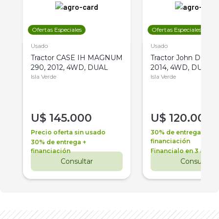
Ofertas Especiales
Ofertas Especiales
Usado
Usado
Tractor CASE IH MAGNUM
Tractor John Deere 
290, 2012, 4WD, DUAL
2014, 4WD, DUAL
Isla Verde
Isla Verde
U$
145.000
U$
120.000
Precio oferta sin usado
30% de entrega +
financiación
30% de entrega +
financiación
Financialo en 3 años
Consultar
Consultar