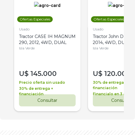
Ofertas Especiales
Ofertas Especiales
Usado
Usado
Tractor CASE IH MAGNUM
Tractor John Deere 
290, 2012, 4WD, DUAL
2014, 4WD, DUAL
Isla Verde
Isla Verde
U$
145.000
U$
120.000
Precio oferta sin usado
30% de entrega +
financiación
30% de entrega +
financiación
Financialo en 3 años
Consultar
Consultar