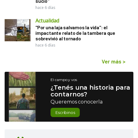
sucio"
hace 6 días
Actualidad
"Por una laja salvamos la vida": el
impactante relato de la tambera que
sobrevivió al tornado
hace 6 días
Ver más
>
El campo y vos
¿Tenés una historia para
contarnos?
Queremos conocerla
Escribinos