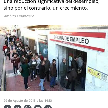
una reducción significativa del desempleo,
sino por el contrario, un crecimiento.
Ambito Financiero
29
de
Agosto
de
2013
a las
14:53