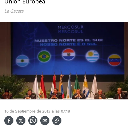
Unión Europea
La Gaceta
16
de
Septiembre
de
2013
a las
07:18