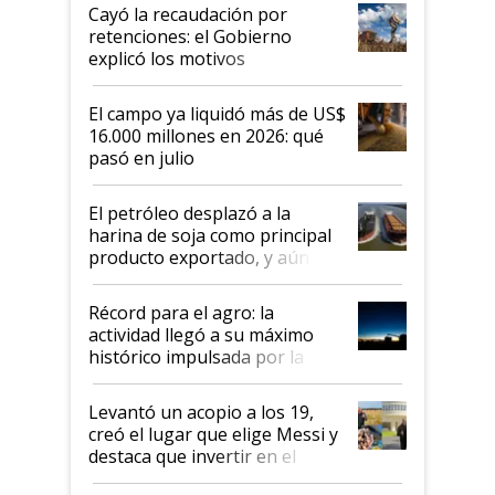
habló del financiamiento al IPCVA
Cayó la recaudación por
retenciones: el Gobierno
explicó los motivos
El campo ya liquidó más de US$
16.000 millones en 2026: qué
pasó en julio
El petróleo desplazó a la
harina de soja como principal
producto exportado, y aún así
el agro aportó casi seis de cada
diez dólares y sostuvo el
Récord para el agro: la
liderazgo en un semestre
actividad llegó a su máximo
récord
histórico impulsada por la
cosecha y las exportaciones
Levantó un acopio a los 19,
creó el lugar que elige Messi y
destaca que invertir en el
kirchnerismo era como "darle