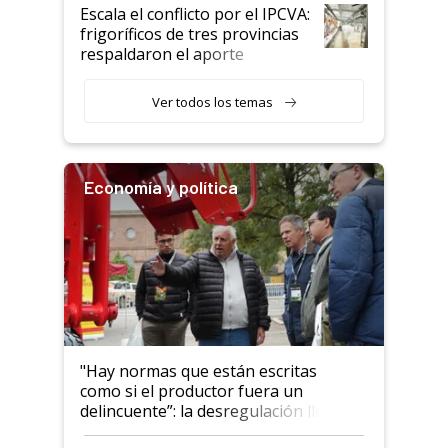
todavía hacen sufrir a estos
Escala el conflicto por el IPCVA:
animales: "Mientras me
frigoríficos de tres provincias
descalificaban, yo seguí
respaldaron el aporte
haciendo currículum"
obligatorio
Ver todos los temas
Economía y política
"Hay normas que están escritas
como si el productor fuera un
delincuente”: la desregulación llegó
al Congreso Aapresid y hasta se