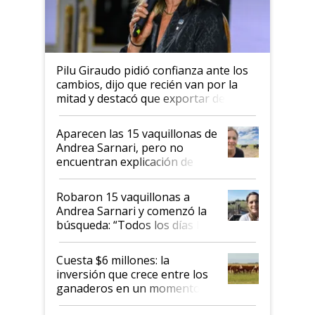
Pilu Giraudo pidió confianza ante los
cambios, dijo que recién van por la
mitad y destacó que exportar dejó de
ser "para unos pocos": "Tenemos un
mandato muy claro del gobierno
Aparecen las 15 vaquillonas de
nacional"
Andrea Sarnari, pero no
encuentran explicación de
cómo llegaron allí
Robaron 15 vaquillonas a
Andrea Sarnari y comenzó la
búsqueda: “Todos los días le
toca a algún productor”
Cuesta $6 millones: la
inversión que crece entre los
ganaderos en un momento
histórico para la actividad