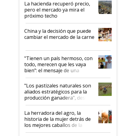
La hacienda recuperó precio,
pero el mercado ya mira el
próximo techo
China y la decisión que puede
cambiar el mercado de la carne
"Tienen un país hermoso, con
todo, merecen que les vaya
bien": el mensaje de una
ganadera uruguaya sobre las
oportunidades que se abren
"Los pastizales naturales son
para el agro en Argentina, con
aliados estratégicos para la
foco en la carne
producción ganadera", destaca
la iniciativa que ya reúne a 46
establecimientos en Argentina
La herradora del agro, la
historia de la mujer detrás de
los mejores caballos de la
Argentina y los mitos que