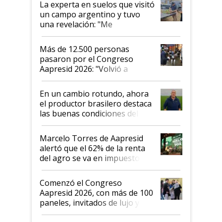
La experta en suelos que visitó
un campo argentino y tuvo
una revelación: "Me
impresionó mucho"
Más de 12.500 personas
pasaron por el Congreso
Aapresid 2026: "Volvió a
demostrar que hablar del
suelo es hablar de todo el
En un cambio rotundo, ahora
sistema productivo"
el productor brasilero destaca
las buenas condiciones del
agro argentino para invertir:
"Los veo más motivados"
Marcelo Torres de Aapresid
alertó que el 62% de la renta
del agro se va en impuestos:
"No es bueno que en
Argentina se sigan discutiendo
Comenzó el Congreso
las mismas cosas de hace 50
Aapresid 2026, con más de 100
años"
paneles, invitados de lujo y
todas las tendencias