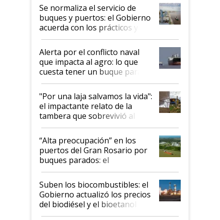
Se normaliza el servicio de
buques y puertos: el Gobierno
acuerda con los prácticos y
suspende el decreto de
desregulación
Alerta por el conflicto naval
que impacta al agro: lo que
cuesta tener un buque parado
y el peligro de que Argentina
pase a ser "país sucio"
"Por una laja salvamos la vida":
el impactante relato de la
tambera que sobrevivió al
tornado
“Alta preocupación” en los
puertos del Gran Rosario por
buques parados: el
funcionamiento de las
exportadoras en tensión tras
Suben los biocombustibles: el
la medida de fuerza de los
Gobierno actualizó los precios
prácticos
del biodiésel y el bioetanol