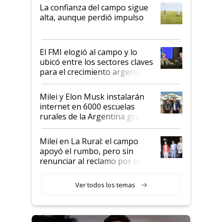
plata a un hijo para droga":
La confianza del campo sigue
Juan Félix Rossetti, el libertario
alta, aunque perdió impulso
que de una dura crisis salió
más fuerte y apuesta al cambio
de Milei
El FMI elogió al campo y lo
ubicó entre los sectores claves
para el crecimiento argentino
Milei y Elon Musk instalarán
internet en 6000 escuelas
rurales de la Argentina gracias
a un acuerdo con Starlink
Milei en La Rural: el campo
apoyó el rumbo, pero sin
renunciar al reclamo por las
retenciones
Ver todos los temas