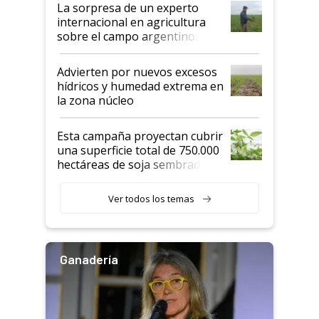
La sorpresa de un experto
internacional en agricultura
sobre el campo argentino:
"Estoy muy impresionado"
Advierten por nuevos excesos
hídricos y humedad extrema en
la zona núcleo
Esta campaña proyectan cubrir
una superficie total de 750.000
hectáreas de soja sembradas
con una nueva generación de
variedades que marcan un
Ver todos los temas
salto tecnológico en genética y
rendimiento
Ganadería