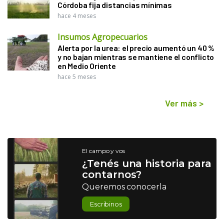
Córdoba fija distancias mínimas
hace 4 meses
Insumos Agropecuarios
Alerta por la urea: el precio aumentó un 40 %
y no bajan mientras se mantiene el conflicto
en Medio Oriente
hace 5 meses
Ver más
>
El campo y vos
¿Tenés una historia para
contarnos?
Queremos conocerla
Escribinos