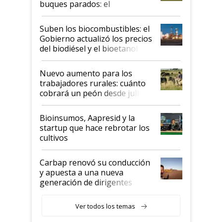
buques parados: el
funcionamiento de las
exportadoras en tensión tras
Suben los biocombustibles: el
la medida de fuerza de los
Gobierno actualizó los precios
prácticos
del biodiésel y el bioetanol
Nuevo aumento para los
trabajadores rurales: cuánto
cobrará un peón desde julio
Bioinsumos, Aapresid y la
startup que hace rebrotar los
cultivos
Carbap renovó su conducción
y apuesta a una nueva
generación de dirigentes
rurales
Ver todos los temas