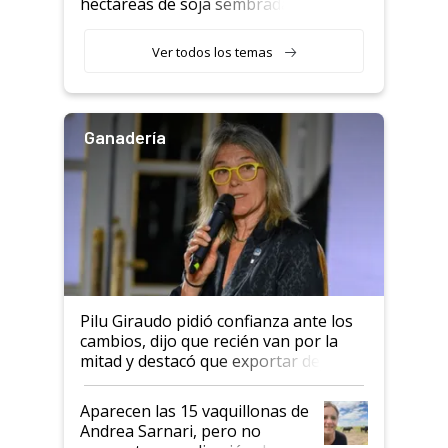
hectáreas de soja sembradas
con una nueva generación de
variedades que marcan un
Ver todos los temas
salto tecnológico en genética y
rendimiento
Ganadería
Pilu Giraudo pidió confianza ante los
cambios, dijo que recién van por la
mitad y destacó que exportar dejó de
ser "para unos pocos": "Tenemos un
mandato muy claro del gobierno
Aparecen las 15 vaquillonas de
nacional"
Andrea Sarnari, pero no