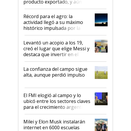
producto exportado, y aún así
el agro aportó casi seis de cada
diez dólares y sostuvo el
Récord para el agro: la
liderazgo en un semestre
actividad llegó a su máximo
récord
histórico impulsada por la
cosecha y las exportaciones
Levantó un acopio a los 19,
creó el lugar que elige Messi y
destaca que invertir en el
kirchnerismo era como "darle
plata a un hijo para droga":
La confianza del campo sigue
Juan Félix Rossetti, el libertario
alta, aunque perdió impulso
que de una dura crisis salió
más fuerte y apuesta al cambio
de Milei
El FMI elogió al campo y lo
ubicó entre los sectores claves
para el crecimiento argentino
Milei y Elon Musk instalarán
internet en 6000 escuelas