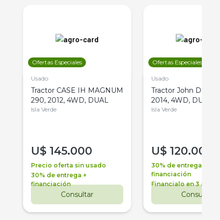
Ofertas Especiales
Ofertas Especiales
Usado
Usado
Tractor CASE IH MAGNUM
Tractor John Deere 
290, 2012, 4WD, DUAL
2014, 4WD, DUAL
Isla Verde
Isla Verde
U$
145.000
U$
120.000
Precio oferta sin usado
30% de entrega +
financiación
30% de entrega +
financiación
Financialo en 3 años
Consultar
Consultar