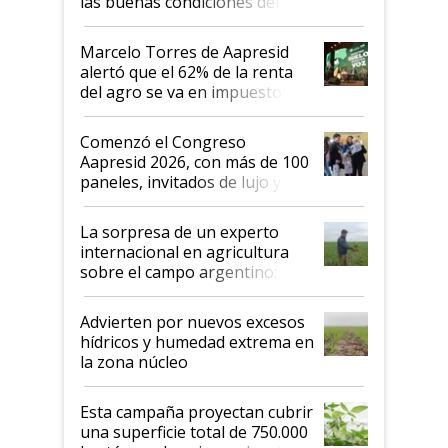
las buenas condiciones del
agro argentino para invertir:
"Los veo más motivados"
Marcelo Torres de Aapresid
alertó que el 62% de la renta
del agro se va en impuestos:
"No es bueno que en
Argentina se sigan discutiendo
Comenzó el Congreso
las mismas cosas de hace 50
Aapresid 2026, con más de 100
años"
paneles, invitados de lujo y
todas las tendencias
La sorpresa de un experto
internacional en agricultura
sobre el campo argentino:
"Estoy muy impresionado"
Advierten por nuevos excesos
hídricos y humedad extrema en
la zona núcleo
Esta campaña proyectan cubrir
una superficie total de 750.000