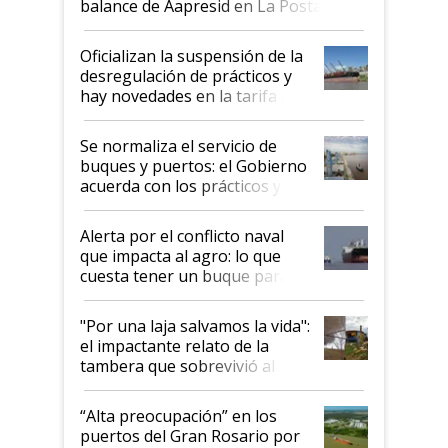
balance de Aapresid en La Posta
Oficializan la suspensión de la
desregulación de prácticos y
hay novedades en la tarifa de
la hidrovía
Se normaliza el servicio de
buques y puertos: el Gobierno
acuerda con los prácticos y
suspende el decreto de
desregulación
Alerta por el conflicto naval
que impacta al agro: lo que
cuesta tener un buque parado
y el peligro de que Argentina
pase a ser "país sucio"
"Por una laja salvamos la vida":
el impactante relato de la
tambera que sobrevivió al
tornado
“Alta preocupación” en los
puertos del Gran Rosario por