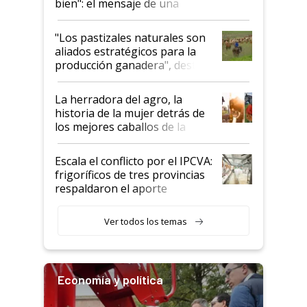
bien": el mensaje de una
ganadera uruguaya sobre las
oportunidades que se abren
"Los pastizales naturales son
para el agro en Argentina, con
aliados estratégicos para la
foco en la carne
producción ganadera", destaca
la iniciativa que ya reúne a 46
establecimientos en Argentina
La herradora del agro, la
historia de la mujer detrás de
los mejores caballos de la
Argentina y los mitos que
todavía hacen sufrir a estos
Escala el conflicto por el IPCVA:
animales: "Mientras me
frigoríficos de tres provincias
descalificaban, yo seguí
respaldaron el aporte
haciendo currículum"
obligatorio
Ver todos los temas
Economía y política