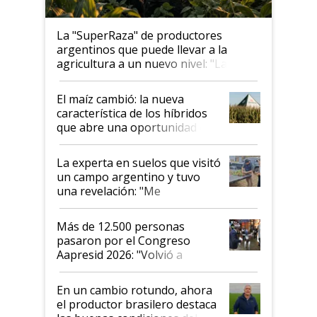
La "SuperRaza" de productores
argentinos que puede llevar a la
agricultura a un nuevo nivel: "Las
posibilidades de crecimiento son
infinitas"
El maíz cambió: la nueva
característica de los híbridos
que abre una oportunidad en
el lote
La experta en suelos que visitó
un campo argentino y tuvo
una revelación: "Me
impresionó mucho"
Más de 12.500 personas
pasaron por el Congreso
Aapresid 2026: "Volvió a
demostrar que hablar del
suelo es hablar de todo el
En un cambio rotundo, ahora
sistema productivo"
el productor brasilero destaca