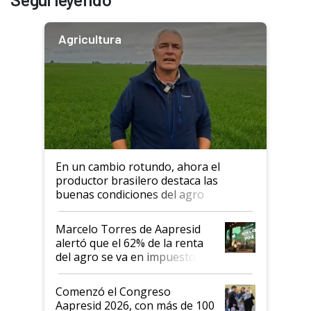
Agricultura
En un cambio rotundo, ahora el
productor brasilero destaca las
buenas condiciones del agro
argentino para invertir: "Los veo
más motivados"
Marcelo Torres de Aapresid
alertó que el 62% de la renta
del agro se va en impuestos:
"No es bueno que en
Argentina se sigan discutiendo
Comenzó el Congreso
las mismas cosas de hace 50
Aapresid 2026, con más de 100