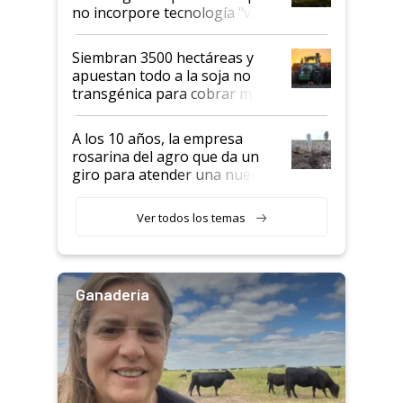
no incorpore tecnología "va a
perder el tren"
Siembran 3500 hectáreas y
apuestan todo a la soja no
transgénica para cobrar más
por tonelada: compraron un
semillero
A los 10 años, la empresa
rosarina del agro que da un
giro para atender una nueva
etapa en el agro
Ver todos los temas
Ganadería