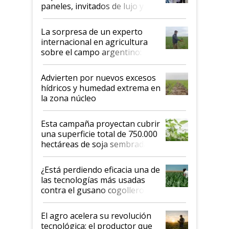
años"
paneles, invitados de lujo y
todas las tendencias
La sorpresa de un experto
internacional en agricultura
sobre el campo argentino:
"Estoy muy impresionado"
Advierten por nuevos excesos
hídricos y humedad extrema en
la zona núcleo
Esta campaña proyectan cubrir
una superficie total de 750.000
hectáreas de soja sembradas
con una nueva generación de
variedades que marcan un
¿Está perdiendo eficacia una de
salto tecnológico en genética y
las tecnologías más usadas
rendimiento
contra el gusano cogollero? El
desafío de una tecnología clave
El agro acelera su revolución
tecnológica: el productor que