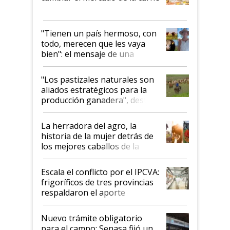
"Tienen un país hermoso, con
todo, merecen que les vaya
bien": el mensaje de una
ganadera uruguaya sobre las
oportunidades que se abren
"Los pastizales naturales son
para el agro en Argentina, con
aliados estratégicos para la
foco en la carne
producción ganadera", destaca
la iniciativa que ya reúne a 46
establecimientos en Argentina
La herradora del agro, la
historia de la mujer detrás de
los mejores caballos de la
Argentina y los mitos que
todavía hacen sufrir a estos
Escala el conflicto por el IPCVA:
animales: "Mientras me
frigoríficos de tres provincias
descalificaban, yo seguí
respaldaron el aporte
haciendo currículum"
obligatorio
Nuevo trámite obligatorio
para el campo: Senasa fijó un