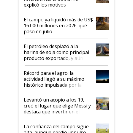
explicó los motivos
El campo ya liquidó más de US$
16.000 millones en 2026: qué
pasó en julio
El petróleo desplazó a la
harina de soja como principal
producto exportado, y aún así
el agro aportó casi seis de cada
diez dólares y sostuvo el
Récord para el agro: la
liderazgo en un semestre
actividad llegó a su máximo
récord
histórico impulsada por la
cosecha y las exportaciones
Levantó un acopio a los 19,
creó el lugar que elige Messi y
destaca que invertir en el
kirchnerismo era como "darle
plata a un hijo para droga":
La confianza del campo sigue
Juan Félix Rossetti, el libertario
alta, aunque perdió impulso