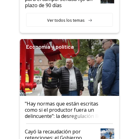
plazo de 90 días
Ver todos los temas
Economía y política
"Hay normas que están escritas
como si el productor fuera un
delincuente”: la desregulación llegó
al Congreso Aapresid y hasta se
habló del financiamiento al IPCVA
Cayó la recaudación por
retenciones: el Gobierno