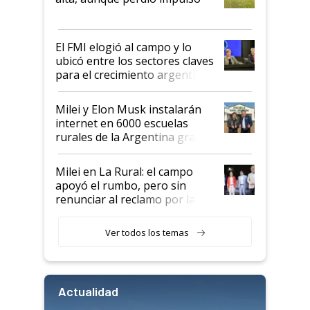
que de una dura crisis salió
más fuerte y apuesta al cambio
de Milei
El FMI elogió al campo y lo
ubicó entre los sectores claves
para el crecimiento argentino
Milei y Elon Musk instalarán
internet en 6000 escuelas
rurales de la Argentina gracias
a un acuerdo con Starlink
Milei en La Rural: el campo
apoyó el rumbo, pero sin
renunciar al reclamo por las
retenciones
Ver todos los temas
Actualidad