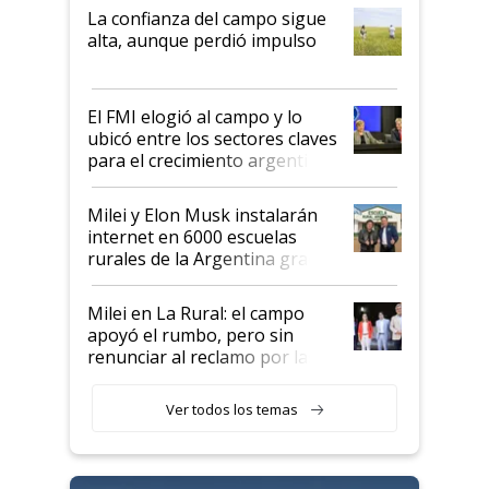
plata a un hijo para droga":
La confianza del campo sigue
Juan Félix Rossetti, el libertario
alta, aunque perdió impulso
que de una dura crisis salió
más fuerte y apuesta al cambio
de Milei
El FMI elogió al campo y lo
ubicó entre los sectores claves
para el crecimiento argentino
Milei y Elon Musk instalarán
internet en 6000 escuelas
rurales de la Argentina gracias
a un acuerdo con Starlink
Milei en La Rural: el campo
apoyó el rumbo, pero sin
renunciar al reclamo por las
retenciones
Ver todos los temas