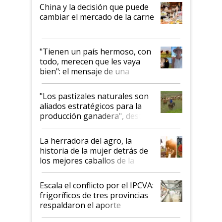
China y la decisión que puede
cambiar el mercado de la carne
"Tienen un país hermoso, con
todo, merecen que les vaya
bien": el mensaje de una
ganadera uruguaya sobre las
oportunidades que se abren
"Los pastizales naturales son
para el agro en Argentina, con
aliados estratégicos para la
foco en la carne
producción ganadera", destaca
la iniciativa que ya reúne a 46
establecimientos en Argentina
La herradora del agro, la
historia de la mujer detrás de
los mejores caballos de la
Argentina y los mitos que
todavía hacen sufrir a estos
Escala el conflicto por el IPCVA:
animales: "Mientras me
frigoríficos de tres provincias
descalificaban, yo seguí
respaldaron el aporte
haciendo currículum"
obligatorio