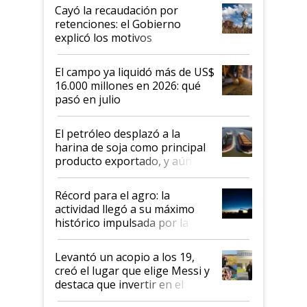
habló del financiamiento al IPCVA
Cayó la recaudación por
retenciones: el Gobierno
explicó los motivos
El campo ya liquidó más de US$
16.000 millones en 2026: qué
pasó en julio
El petróleo desplazó a la
harina de soja como principal
producto exportado, y aún así
el agro aportó casi seis de cada
diez dólares y sostuvo el
Récord para el agro: la
liderazgo en un semestre
actividad llegó a su máximo
récord
histórico impulsada por la
cosecha y las exportaciones
Levantó un acopio a los 19,
creó el lugar que elige Messi y
destaca que invertir en el
kirchnerismo era como "darle