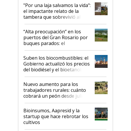
pase a ser "país sucio"
"Por una laja salvamos la vida":
el impactante relato de la
tambera que sobrevivió al
tornado
“Alta preocupación” en los
puertos del Gran Rosario por
buques parados: el
funcionamiento de las
exportadoras en tensión tras
Suben los biocombustibles: el
la medida de fuerza de los
Gobierno actualizó los precios
prácticos
del biodiésel y el bioetanol
Nuevo aumento para los
trabajadores rurales: cuánto
cobrará un peón desde julio
Bioinsumos, Aapresid y la
startup que hace rebrotar los
cultivos