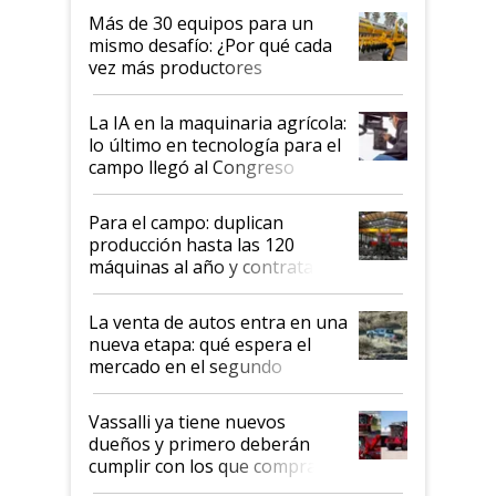
lo último en el mundo,
Más de 30 equipos para un
disponible en Argentina
mismo desafío: ¿Por qué cada
vez más productores
incorporan fertilizante bajo
tierra?
La IA en la maquinaria agrícola:
lo último en tecnología para el
campo llegó al Congreso
Aapresid 2026
Para el campo: duplican
producción hasta las 120
máquinas al año y contratan
especialistas de la industria
automotriz para lograrlo
La venta de autos entra en una
nueva etapa: qué espera el
mercado en el segundo
semestre
Vassalli ya tiene nuevos
dueños y primero deberán
cumplir con los que compraron
cosechadoras y todavía no las