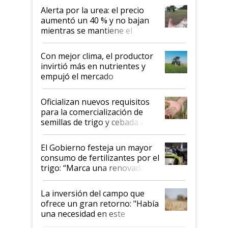
Alerta por la urea: el precio
aumentó un 40 % y no bajan
mientras se mantiene el
conflicto en Medio Oriente
Con mejor clima, el productor
invirtió más en nutrientes y
empujó el mercado
Oficializan nuevos requisitos
para la comercialización de
semillas de trigo y cebada a
granel
El Gobierno festeja un mayor
consumo de fertilizantes por el
trigo: “Marca una renovada
confianza de los productores”
La inversión del campo que
ofrece un gran retorno: "Había
una necesidad en este
segmento"