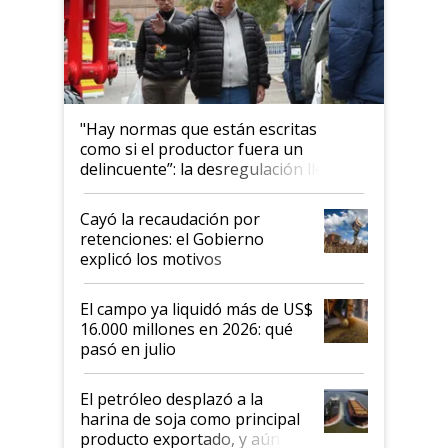
"Hay normas que están escritas
como si el productor fuera un
delincuente”: la desregulación llegó
al Congreso Aapresid y hasta se
habló del financiamiento al IPCVA
Cayó la recaudación por
retenciones: el Gobierno
explicó los motivos
El campo ya liquidó más de US$
16.000 millones en 2026: qué
pasó en julio
El petróleo desplazó a la
harina de soja como principal
producto exportado, y aún así