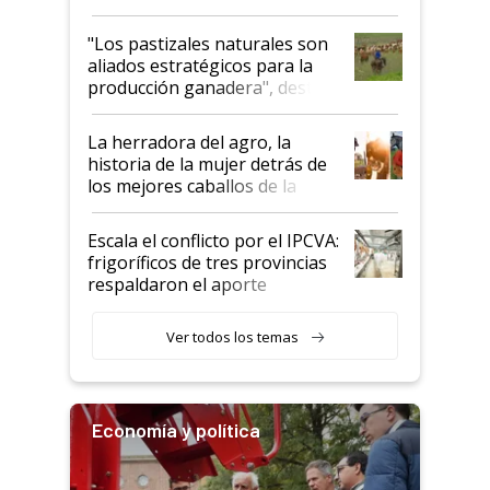
ganadera uruguaya sobre las
oportunidades que se abren
"Los pastizales naturales son
para el agro en Argentina, con
aliados estratégicos para la
foco en la carne
producción ganadera", destaca
la iniciativa que ya reúne a 46
establecimientos en Argentina
La herradora del agro, la
historia de la mujer detrás de
los mejores caballos de la
Argentina y los mitos que
todavía hacen sufrir a estos
Escala el conflicto por el IPCVA:
animales: "Mientras me
frigoríficos de tres provincias
descalificaban, yo seguí
respaldaron el aporte
haciendo currículum"
obligatorio
Ver todos los temas
Economía y política