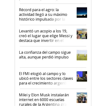
el agro aportó casi seis de cada
diez dólares y sostuvo el
Récord para el agro: la
liderazgo en un semestre
actividad llegó a su máximo
récord
histórico impulsada por la
cosecha y las exportaciones
Levantó un acopio a los 19,
creó el lugar que elige Messi y
destaca que invertir en el
kirchnerismo era como "darle
plata a un hijo para droga":
La confianza del campo sigue
Juan Félix Rossetti, el libertario
alta, aunque perdió impulso
que de una dura crisis salió
más fuerte y apuesta al cambio
de Milei
El FMI elogió al campo y lo
ubicó entre los sectores claves
para el crecimiento argentino
Milei y Elon Musk instalarán
internet en 6000 escuelas
rurales de la Argentina gracias