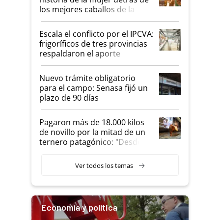
los mejores caballos de la
Argentina y los mitos que
todavía hacen sufrir a estos
Escala el conflicto por el IPCVA:
animales: "Mientras me
frigoríficos de tres provincias
descalificaban, yo seguí
respaldaron el aporte
haciendo currículum"
obligatorio
Nuevo trámite obligatorio
para el campo: Senasa fijó un
plazo de 90 días
Pagaron más de 18.000 kilos
de novillo por la mitad de un
ternero patagónico: "Desde
que bajó del camión empezó a
llamar la atención"
Ver todos los temas
Economía y política