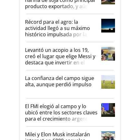
producto exportado, y aún así
el agro aportó casi seis de
cada diez dólares y sostuvo el
Récord para el agro: la
liderazgo en un semestre
actividad llegó a su máximo
récord
histórico impulsada por la
cosecha y las exportaciones
Levantó un acopio a los 19,
creó el lugar que elige Messi y
destaca que invertir en el
kirchnerismo era como "darle
plata a un hijo para droga":
La confianza del campo sigue
Juan Félix Rossetti, el libertario
alta, aunque perdió impulso
que de una dura crisis salió
más fuerte y apuesta al
cambio de Milei
El FMI elogió al campo y lo
ubicó entre los sectores claves
para el crecimiento argentino
Milei y Elon Musk instalarán