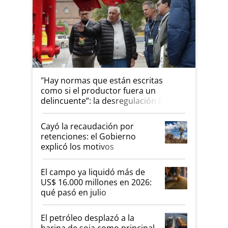
"Hay normas que están escritas
como si el productor fuera un
delincuente”: la desregulación llegó
al Congreso Aapresid y hasta se
habló del financiamiento al IPCVA
Cayó la recaudación por
retenciones: el Gobierno
explicó los motivos
El campo ya liquidó más de
US$ 16.000 millones en 2026:
qué pasó en julio
El petróleo desplazó a la
harina de soja como principal