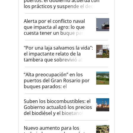
puertos: el Gobierno acuerda con
los prácticos y suspende el decreto
de desregulación
Alerta por el conflicto naval
que impacta al agro: lo que
cuesta tener un buque parado
y el peligro de que Argentina
pase a ser "país sucio"
"Por una laja salvamos la vida":
el impactante relato de la
tambera que sobrevivió al
tornado
“Alta preocupación” en los
puertos del Gran Rosario por
buques parados: el
funcionamiento de las
exportadoras en tensión tras
Suben los biocombustibles: el
la medida de fuerza de los
Gobierno actualizó los precios
prácticos
del biodiésel y el bioetanol
Nuevo aumento para los