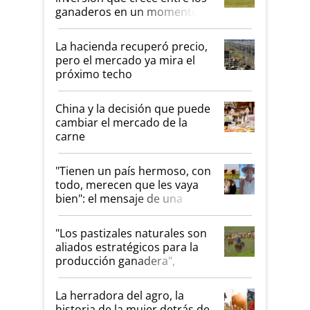
ganaderos en un momento
histórico para la actividad
La hacienda recuperó precio,
pero el mercado ya mira el
próximo techo
China y la decisión que puede
cambiar el mercado de la
carne
"Tienen un país hermoso, con
todo, merecen que les vaya
bien": el mensaje de una
ganadera uruguaya sobre las
oportunidades que se abren
"Los pastizales naturales son
para el agro en Argentina, con
aliados estratégicos para la
foco en la carne
producción ganadera",
destaca la iniciativa que ya
reúne a 46 establecimientos
La herradora del agro, la
en Argentina
historia de la mujer detrás de