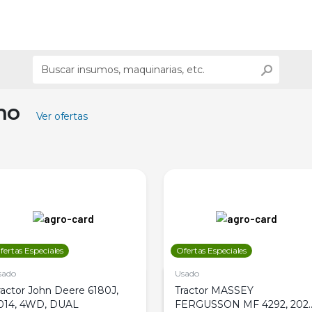
ino
Ver ofertas
fertas Especiales
Ofertas Especiales
sado
Usado
ractor John Deere 6180J,
Tractor MASSEY
014, 4WD, DUAL
FERGUSSON MF 4292, 2020