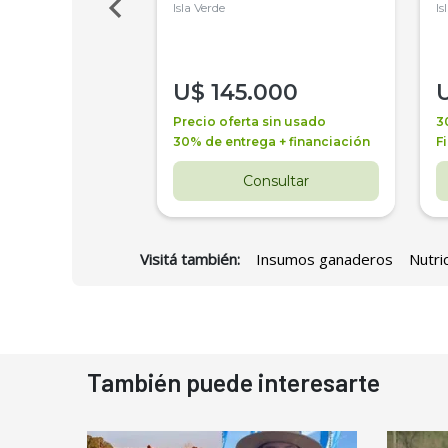
Isla Verde
Is
000
U$
145.000
a + financiación
Precio oferta sin usado
3
 4 años
30% de entrega + financiación
F
nsultar
Consultar
Visitá también:
Insumos ganaderos
Nutri
También puede interesarte