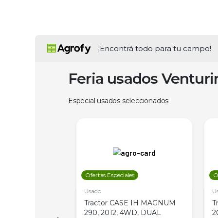
¡Encontrá todo para tu campo!
Feria usados Ventur
Especial usados seleccionados
les
Ofertas Especiales
O
Usado
U
a Metalfor 7040,
Tractor CASE IH MAGNUM
T
Bot 32 Mts
290, 2012, 4WD, DUAL
2