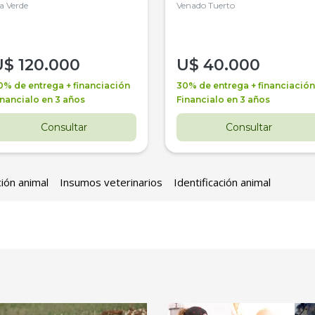
la Verde
4WD, PATON
Venado Tuerto
U$
120.000
U$
40.000
0% de entrega + financiación
30% de entrega + financiación
inancialo en 3 años
Financialo en 3 años
Consultar
Consultar
ción animal
Insumos veterinarios
Identificación animal