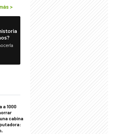
 más
>
istoria
nos?
ocerla
a a 1000
horrar
 una cabina
putadora:
o,