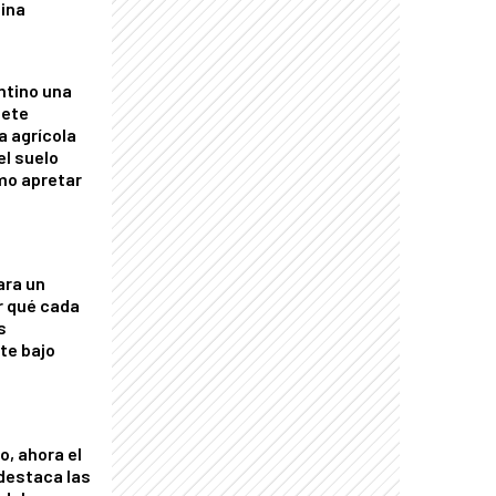
tina
ntino una
mete
a agrícola
el suelo
mo apretar
ara un
r qué cada
s
nte bajo
o, ahora el
 destaca las