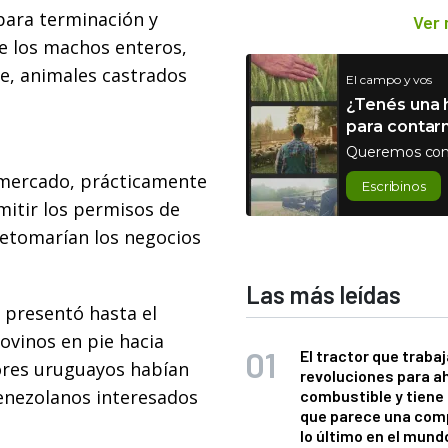
para terminación y
Ver
e los machos enteros,
e, animales castrados
El campo y vos
¿Tenés una h
para contar
Queremos con
mercado, prácticamente
Escribinos
mitir los permisos de
retomarían los negocios
Las más leídas
presentó hasta el
ovinos en pie hacia
El tractor que trabaj
ores uruguayos habían
revoluciones para a
enezolanos interesados
combustible y tiene
que parece una com
lo último en el mund