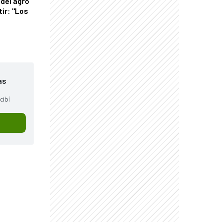
del agro
tir: "Los
"
as
cibí