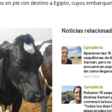
os en pie con destino a Egipto, cuyos embarque
Noticias relaciona
Ganadería
Aparecen las 15
vaquillonas de 
Sarnari, pero no
encuentran exp
de cómo llegaron
hace 2 días
Ganadería
Robaron 15 vaqu
Andrea Sarnari 
comenzó la bús
“Todos los días 
algún productor