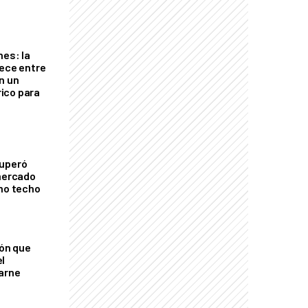
nes: la
rece entre
n un
ico para
cuperó
 mercado
imo techo
ión que
l
arne