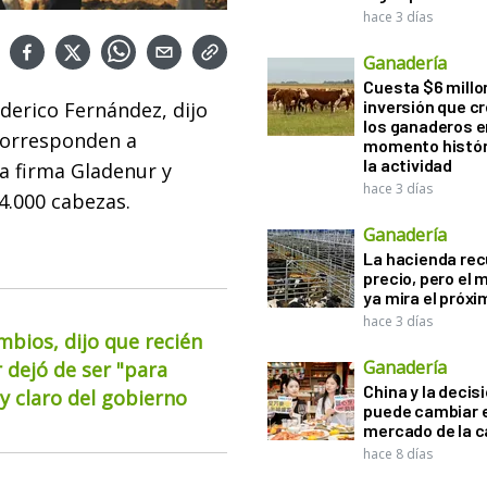
hace 3 días
Ganadería
Cuesta $6 millo
inversión que c
ederico Fernández, dijo
los ganaderos e
 corresponden a
momento histór
la actividad
a firma Gladenur y
hace 3 días
4.000 cabezas.
Ganadería
La hacienda re
precio, pero el
ya mira el próx
hace 3 días
mbios, dijo que recién
Ganadería
 dejó de ser "para
China y la decis
 claro del gobierno
puede cambiar e
mercado de la c
hace 8 días