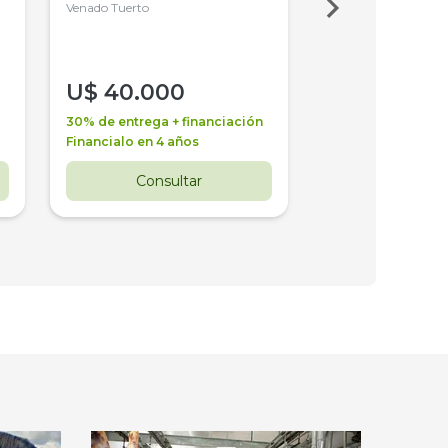
4WD, PATON
Venado Tuerto
Venado Tuerto
U$
40.000
U$
30.000
30% de entrega + financiación
30% de entrega + 
Financialo en 4 años
Financialo en 3 a
Consultar
Consul