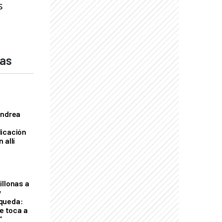
s
das
Andrea
licación
 allí
illonas a
y
queda:
le toca a
”