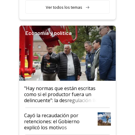
llamar la atención"
Ver todos los temas
Economía y política
"Hay normas que están escritas
como si el productor fuera un
delincuente”: la desregulación llegó
al Congreso Aapresid y hasta se
habló del financiamiento al IPCVA
Cayó la recaudación por
retenciones: el Gobierno
explicó los motivos