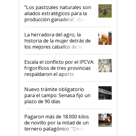
oportunidades que se abren
"Los pastizales naturales son
para el agro en Argentina, con
aliados estratégicos para la
foco en la carne
producción ganadera", destaca
la iniciativa que ya reúne a 46
establecimientos en Argentina
La herradora del agro, la
historia de la mujer detrás de
los mejores caballos de la
Argentina y los mitos que
todavía hacen sufrir a estos
Escala el conflicto por el IPCVA:
animales: "Mientras me
frigoríficos de tres provincias
descalificaban, yo seguí
respaldaron el aporte
haciendo currículum"
obligatorio
Nuevo trámite obligatorio
para el campo: Senasa fijó un
plazo de 90 días
Pagaron más de 18.000 kilos
de novillo por la mitad de un
ternero patagónico: "Desde
que bajó del camión empezó a