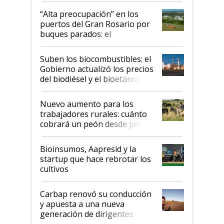
“Alta preocupación” en los
puertos del Gran Rosario por
buques parados: el
funcionamiento de las
exportadoras en tensión tras
Suben los biocombustibles: el
la medida de fuerza de los
Gobierno actualizó los precios
prácticos
del biodiésel y el bioetanol
Nuevo aumento para los
trabajadores rurales: cuánto
cobrará un peón desde julio
Bioinsumos, Aapresid y la
startup que hace rebrotar los
cultivos
Carbap renovó su conducción
y apuesta a una nueva
generación de dirigentes
rurales