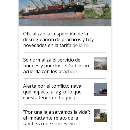
Oficializan la suspensión de la
desregulación de prácticos y hay
novedades en la tarifa de la hidrovía
Se normaliza el servicio de
buques y puertos: el Gobierno
acuerda con los prácticos y
suspende el decreto de
desregulación
Alerta por el conflicto naval
que impacta al agro: lo que
cuesta tener un buque parado
y el peligro de que Argentina
pase a ser "país sucio"
"Por una laja salvamos la vida":
el impactante relato de la
tambera que sobrevivió al
tornado