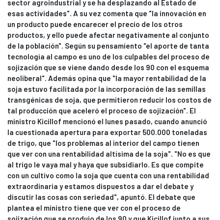
sector agroindustrial y se ha desplazando al Estado de
esas actividades". A su vez comenta que "la innovación en
un producto puede encarecer el precio de los otros
productos, y ello puede afectar negativamente al conjunto
de la población". Según su pensamiento "el aporte de tanta
tecnología al campo es uno de los culpables del proceso de
sojización que se viene dando desde los 90 con el esquema
neoliberal". Además opina que "la mayor rentabilidad de la
soja estuvo facilitada por la incorporación de las semillas
transgénicas de soja, que permitieron reducir los costos de
tal producción que aceleró el proceso de sojización". El
ministro Kicillof mencionó el lunes pasado, cuando anunció
la cuestionada apertura para exportar 500.000 toneladas
de trigo, que "los problemas al interior del campo tienen
que ver con una rentabilidad altísima de la soja". "No es que
al trigo le vaya mal y haya que subsidiarlo. Es que compite
con un cultivo como la soja que cuenta con una rentabilidad
extraordinaria y estamos dispuestos a dar el debate y
discutir las cosas con seriedad", apuntó. El debate que
plantea el ministro tiene que ver con el proceso de
sojización que se produjo de los 90 y que Kicillof junto a sus