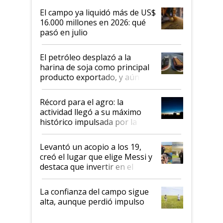
El campo ya liquidó más de US$
16.000 millones en 2026: qué
pasó en julio
El petróleo desplazó a la
harina de soja como principal
producto exportado, y aún así
el agro aportó casi seis de cada
diez dólares y sostuvo el
Récord para el agro: la
liderazgo en un semestre
actividad llegó a su máximo
récord
histórico impulsada por la
cosecha y las exportaciones
Levantó un acopio a los 19,
creó el lugar que elige Messi y
destaca que invertir en el
kirchnerismo era como "darle
plata a un hijo para droga":
La confianza del campo sigue
Juan Félix Rossetti, el libertario
alta, aunque perdió impulso
que de una dura crisis salió
más fuerte y apuesta al cambio