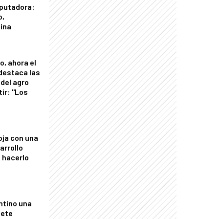
putadora:
o,
tina
o, ahora el
 destaca las
del agro
tir: "Los
"
oja con una
arrollo
 hacerlo
ntino una
mete