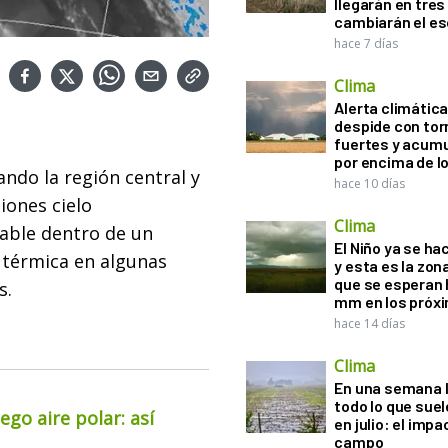
llegarán en tres
cambiarán el es
hace 7 días
Clima
Alerta climática:
despide con to
fuertes y acum
por encima de 
ndo la región central y
hace 10 días
iones cielo
Clima
able dentro de un
El Niño ya se ha
 térmica en algunas
y esta es la zona
que se esperan 
s.
mm en los próx
hace 14 días
Clima
En una semana l
todo lo que suel
go aire polar: así
en julio: el impa
campo