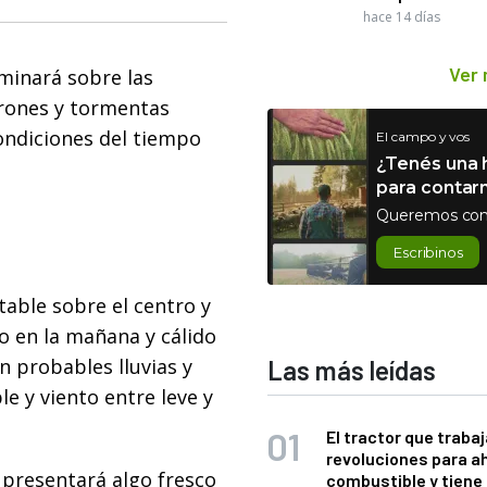
hace 14 días
Ver
minará sobre las
rrones y tormentas
condiciones del tiempo
El campo y vos
¿Tenés una h
para contar
Queremos con
Escribinos
table sobre el centro y
o en la mañana y cálido
n probables lluvias y
Las más leídas
e y viento entre leve y
El tractor que trabaj
revoluciones para a
 presentará algo fresco
combustible y tiene