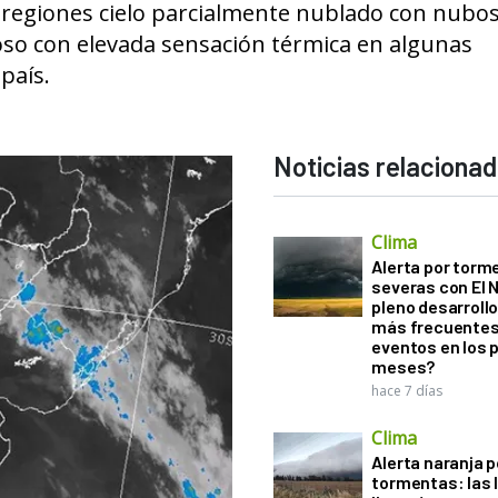
s regiones cielo parcialmente nublado con nubo
oso con elevada sensación térmica en algunas
país.
Noticias relaciona
Clima
Alerta por torm
severas con El 
pleno desarroll
más frecuentes
eventos en los 
meses?
hace 7 días
Clima
Alerta naranja p
tormentas: las l