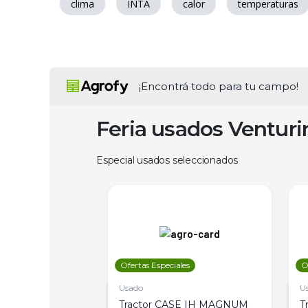
clima
INTA
calor
temperaturas
¡Encontrá todo para tu campo!
Feria usados Ventur
Especial usados seleccionados
les
Ofertas Especiales
O
Usado
U
a Metalfor 7040,
Tractor CASE IH MAGNUM
T