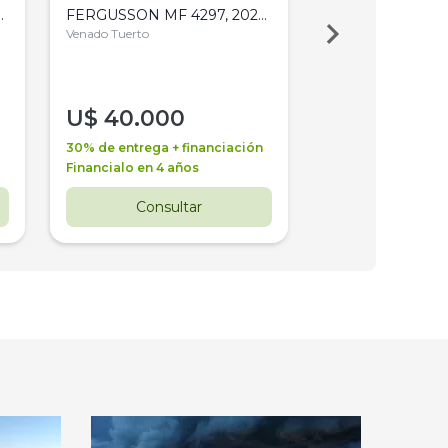
,
FERGUSSON MF 4297, 2020,
2003, 4WD, PA
4WD, PATON
Venado Tuerto
Venado Tuerto
U$
40.000
U$
30.000
30% de entrega + financiación
30% de entrega + 
Financialo en 4 años
Financialo en 3 a
Consultar
Consul