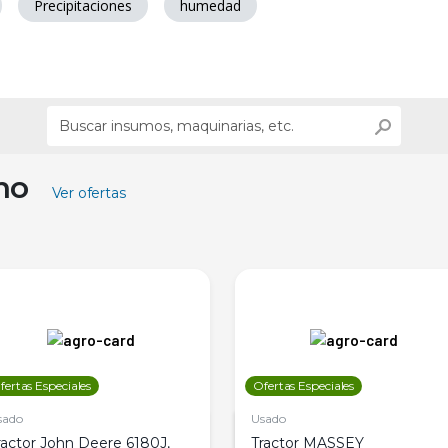
Precipitaciones
humedad
ino
Ver ofertas
fertas Especiales
Ofertas Especiales
sado
Usado
ractor John Deere 6180J,
Tractor MASSEY