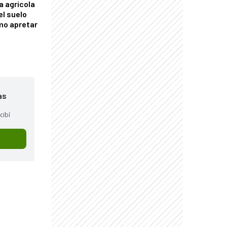
a agrícola
el suelo
mo apretar
as
cibí