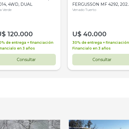
014, 4WD, DUAL
FERGUSSON MF 4292, 2020
la Verde
4WD, PATON
Venado Tuerto
U$
120.000
U$
40.000
0% de entrega + financiación
30% de entrega + financiación
inancialo en 3 años
Financialo en 3 años
Consultar
Consultar