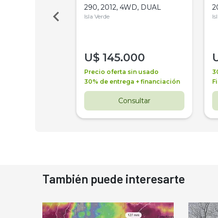
Bot 32 Mts
290, 2012, 4WD, DUAL
2
Isla Verde
Is
000
U$
145.000
a + financiación
Precio oferta sin usado
3
 4 años
30% de entrega + financiación
F
nsultar
Consultar
También puede interesarte