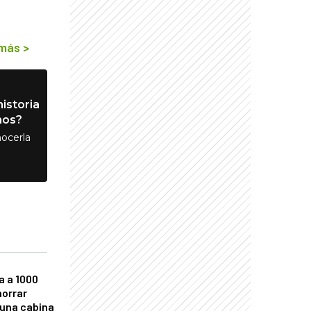
 más
>
istoria
nos?
ocerla
a a 1000
horrar
 una cabina