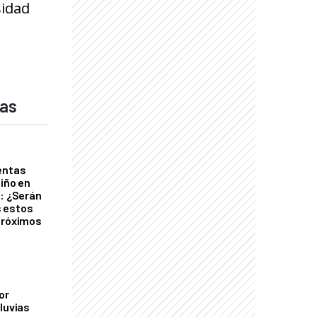
sidad
das
entas
Niño en
o: ¿Serán
 estos
próximos
or
luvias