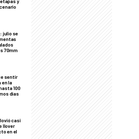
 etapas y
cenario
 julio se
rmentas
ulados
los 70mm
ce sentir
 en la
hasta 100
imos días
lovió casi
e llover
cto en el