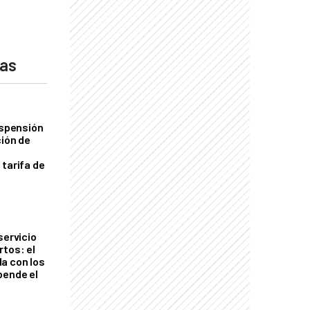
das
uspensión
ción de
 tarifa de
servicio
rtos: el
a con los
pende el