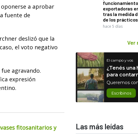
funcionamiento 
 oponerse a aprobar
exportadoras e
tras la medida 
ca fuente de
de los práctico
hace 5 días
irchner deslizó que la
Ver
 caso, el voto negativo
El campo y vos
¿Tenés una h
e fue agravando.
para contar
fica expresión
Queremos con
ntino.
Escribinos
Las más leídas
ases fitosanitarios y