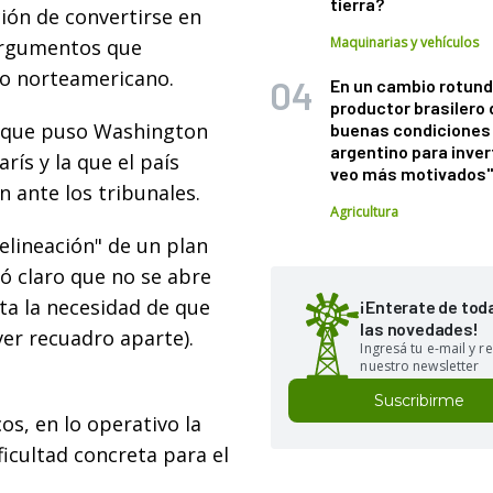
tierra?
ción de convertirse en
Maquinarias y vehículos
 argumentos que
no norteamericano.
En un cambio rotund
productor brasilero
z que puso Washington
buenas condiciones 
argentino para inver
rís y la que el país
veo más motivados
 ante los tribunales.
Agricultura
elineación" de un plan
ó claro que no se abre
nta la necesidad de que
¡Enterate de tod
las novedades!
ver recuadro aparte).
Ingresá tu e-mail y re
nuestro newsletter
Suscribirme
os, en lo operativo la
icultad concreta para el