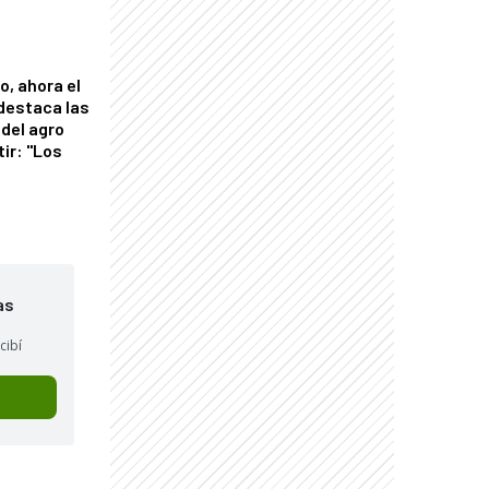
o, ahora el
 destaca las
del agro
tir: "Los
"
as
cibí