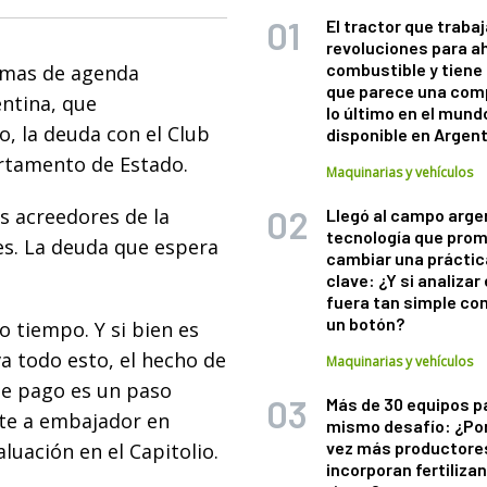
El tractor que trabaj
revoluciones para a
combustible y tiene
temas de agenda
que parece una com
ntina, que
lo último en el mund
, la deuda con el Club
disponible en Argen
artamento de Estado.
Maquinarias y vehículos
s acreedores de la
Llegó al campo arge
tecnología que pro
es. La deuda que espera
cambiar una práctic
clave: ¿Y si analizar 
fuera tan simple co
un botón?
 tiempo. Y si bien es
a todo esto, el hecho de
Maquinarias y vehículos
de pago es un paso
Más de 30 equipos p
nte a embajador en
mismo desafío: ¿Po
vez más productore
uación en el Capitolio.
incorporan fertiliza