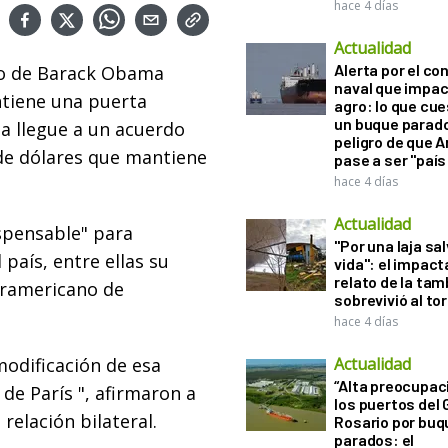
hace 4 días
Actualidad
Alerta por el con
no de Barack Obama
naval que impac
ntiene una puerta
agro: lo que cu
un buque parado
na llegue a un acuerdo
peligro de que 
 de dólares que mantiene
pase a ser "país
hace 4 días
Actualidad
spensable" para
"Por una laja sa
 país, entre ellas su
vida": el impac
relato de la ta
teramericano de
sobrevivió al to
hace 4 días
modificación de esa
Actualidad
“Alta preocupac
de París ", afirmaron a
los puertos del 
relación bilateral.
Rosario por bu
parados: el