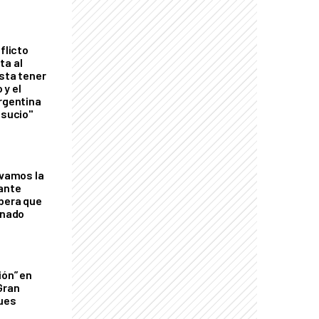
flicto
ta al
esta tener
 y el
Argentina
 sucio"
lvamos la
tante
mbera que
rnado
ión” en
Gran
ques