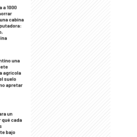
a a 1000
horrar
 una cabina
putadora:
o,
tina
ntino una
mete
a agrícola
el suelo
mo apretar
ara un
r qué cada
s
nte bajo