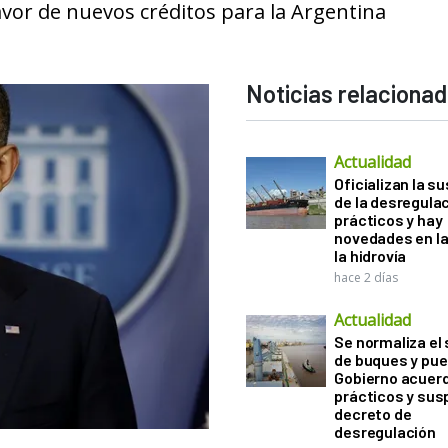
favor de nuevos créditos para la Argentina
Noticias relaciona
Actualidad
Oficializan la s
de la desregula
prácticos y hay
novedades en la
la hidrovía
hace 2 días
Actualidad
Se normaliza el 
de buques y pue
Gobierno acuerd
prácticos y sus
decreto de
desregulación