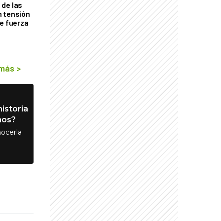
de las
n tensión
de fuerza
s
 más
>
istoria
nos?
ocerla