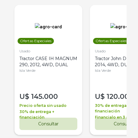
Ofertas Especiales
Ofertas Especiales
Usado
Usado
Tractor CASE IH MAGNUM
Tractor John Deere 
290, 2012, 4WD, DUAL
2014, 4WD, DUAL
Isla Verde
Isla Verde
U$
145.000
U$
120.000
Precio oferta sin usado
30% de entrega +
financiación
30% de entrega +
financiación
Financialo en 3 años
Consultar
Consultar