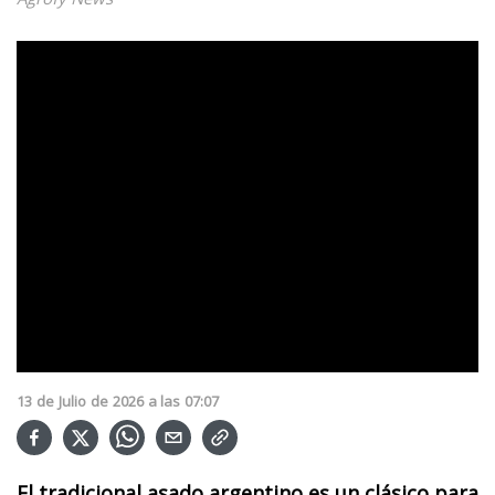
13
de
Julio
de
2026
a las
07:07
El tradicional asado argentino es un clásico para