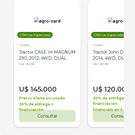
Ofertas Especiales
Ofertas Especiales
Usado
Usado
Tractor CASE IH MAGNUM
Tractor John Deere 
290, 2012, 4WD, DUAL
2014, 4WD, DUAL
Isla Verde
Isla Verde
U$
145.000
U$
120.000
Precio oferta sin usado
30% de entrega +
financiación
30% de entrega +
financiación
Financialo en 3 años
Consultar
Consultar