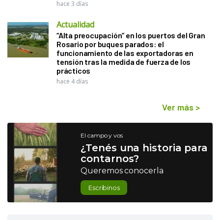
hace 3 días
Actualidad
“Alta preocupación” en los puertos del Gran
Rosario por buques parados: el
funcionamiento de las exportadoras en
tensión tras la medida de fuerza de los
prácticos
hace 4 días
Ver más
>
El campo y vos
¿Tenés una historia para
contarnos?
Queremos conocerla
Escribinos