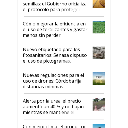
semillas: el Gobierno oficializa
el protocolo para proteger la
propiedad intelectual
Cómo mejorar la eficiencia en
el uso de fertilizantes y gastar
menos sin perder
productividad en la campaña
fina
Nuevo etiquetado para los
fitosanitarios: Senasa dispuso
el uso de pictogramas,
palabras de advertencia e
indicaciones
Nuevas regulaciones para el
uso de drones: Córdoba fija
distancias mínimas
Alerta por la urea: el precio
aumentó un 40 % y no bajan
mientras se mantiene el
conflicto en Medio Oriente
Con mejor clima, el productor