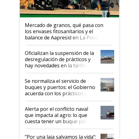
Mercado de granos, qué pasa con
los envases fitosanitarios y el
balance de Aapresid en La Posta
Oficializan la suspensión de la
desregulación de prácticos y
hay novedades en la tarifa de
la hidrovía
Se normaliza el servicio de
buques y puertos: el Gobierno
acuerda con los prácticos y
suspende el decreto de
desregulación
Alerta por el conflicto naval
que impacta al agro: lo que
cuesta tener un buque parado
y el peligro de que Argentina
pase a ser "país sucio"
"Por una laja salvamos la vida":