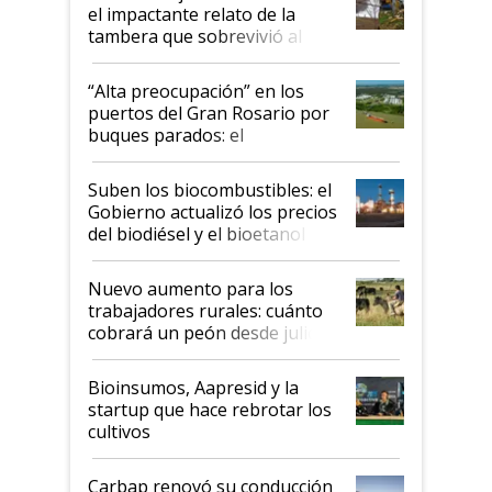
el impactante relato de la
tambera que sobrevivió al
tornado
“Alta preocupación” en los
puertos del Gran Rosario por
buques parados: el
funcionamiento de las
exportadoras en tensión tras
Suben los biocombustibles: el
la medida de fuerza de los
Gobierno actualizó los precios
prácticos
del biodiésel y el bioetanol
Nuevo aumento para los
trabajadores rurales: cuánto
cobrará un peón desde julio
Bioinsumos, Aapresid y la
startup que hace rebrotar los
cultivos
Carbap renovó su conducción