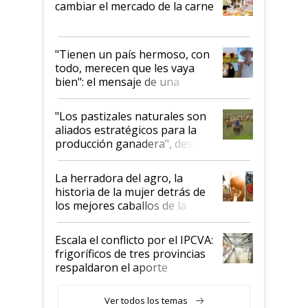
cambiar el mercado de la carne
"Tienen un país hermoso, con
todo, merecen que les vaya
bien": el mensaje de una
ganadera uruguaya sobre las
oportunidades que se abren
"Los pastizales naturales son
para el agro en Argentina, con
aliados estratégicos para la
foco en la carne
producción ganadera", destaca
la iniciativa que ya reúne a 46
establecimientos en Argentina
La herradora del agro, la
historia de la mujer detrás de
los mejores caballos de la
Argentina y los mitos que
todavía hacen sufrir a estos
Escala el conflicto por el IPCVA:
animales: "Mientras me
frigoríficos de tres provincias
descalificaban, yo seguí
respaldaron el aporte
haciendo currículum"
obligatorio
Ver todos los temas