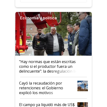
Economía y política
"Hay normas que están escritas
como si el productor fuera un
delincuente”: la desregulación llegó
al Congreso Aapresid y hasta se
habló del financiamiento al IPCVA
Cayó la recaudación por
retenciones: el Gobierno
explicó los motivos
El campo ya liquidó más de US$