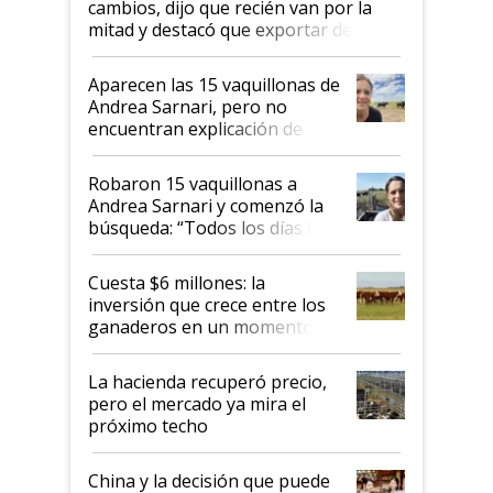
cambios, dijo que recién van por la
mitad y destacó que exportar dejó de
ser "para unos pocos": "Tenemos un
mandato muy claro del gobierno
Aparecen las 15 vaquillonas de
nacional"
Andrea Sarnari, pero no
encuentran explicación de
cómo llegaron allí
Robaron 15 vaquillonas a
Andrea Sarnari y comenzó la
búsqueda: “Todos los días le
toca a algún productor”
Cuesta $6 millones: la
inversión que crece entre los
ganaderos en un momento
histórico para la actividad
La hacienda recuperó precio,
pero el mercado ya mira el
próximo techo
China y la decisión que puede