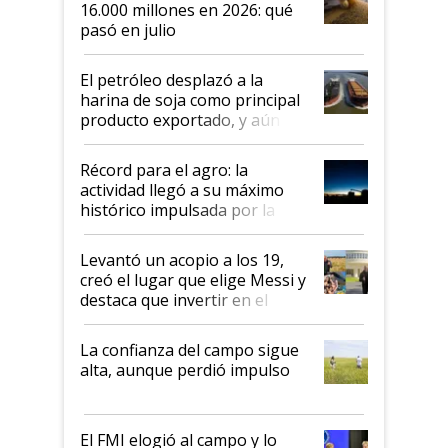
16.000 millones en 2026: qué
pasó en julio
El petróleo desplazó a la
harina de soja como principal
producto exportado, y aún así
el agro aportó casi seis de cada
diez dólares y sostuvo el
Récord para el agro: la
liderazgo en un semestre
actividad llegó a su máximo
récord
histórico impulsada por la
cosecha y las exportaciones
Levantó un acopio a los 19,
creó el lugar que elige Messi y
destaca que invertir en el
kirchnerismo era como "darle
plata a un hijo para droga":
La confianza del campo sigue
Juan Félix Rossetti, el libertario
alta, aunque perdió impulso
que de una dura crisis salió
más fuerte y apuesta al cambio
de Milei
El FMI elogió al campo y lo