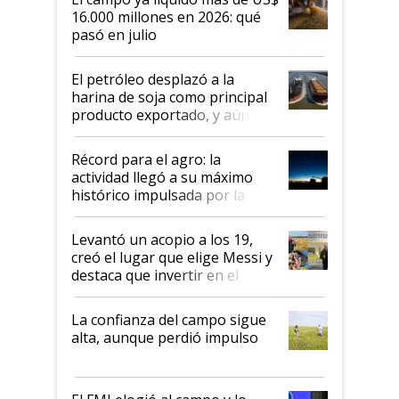
16.000 millones en 2026: qué
pasó en julio
El petróleo desplazó a la
harina de soja como principal
producto exportado, y aún así
el agro aportó casi seis de cada
diez dólares y sostuvo el
Récord para el agro: la
liderazgo en un semestre
actividad llegó a su máximo
récord
histórico impulsada por la
cosecha y las exportaciones
Levantó un acopio a los 19,
creó el lugar que elige Messi y
destaca que invertir en el
kirchnerismo era como "darle
plata a un hijo para droga":
La confianza del campo sigue
Juan Félix Rossetti, el libertario
alta, aunque perdió impulso
que de una dura crisis salió
más fuerte y apuesta al cambio
de Milei