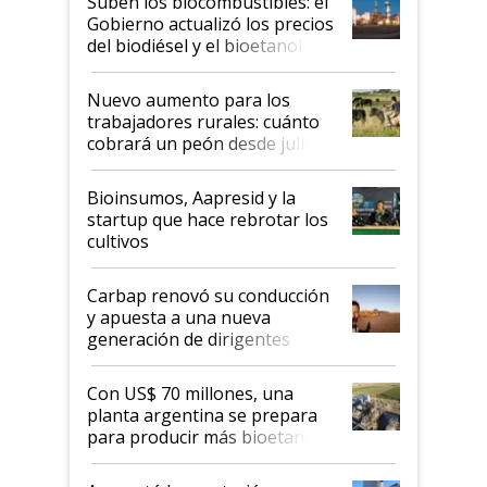
Suben los biocombustibles: el
la medida de fuerza de los
Gobierno actualizó los precios
prácticos
del biodiésel y el bioetanol
Nuevo aumento para los
trabajadores rurales: cuánto
cobrará un peón desde julio
Bioinsumos, Aapresid y la
startup que hace rebrotar los
cultivos
Carbap renovó su conducción
y apuesta a una nueva
generación de dirigentes
rurales
Con US$ 70 millones, una
planta argentina se prepara
para producir más bioetanol
que nunca