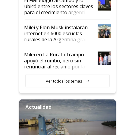
El FMI elogió al campo y lo
ubicó entre los sectores claves
para el crecimiento argentino
Milei y Elon Musk instalarán
internet en 6000 escuelas
rurales de la Argentina gracias
a un acuerdo con Starlink
Milei en La Rural: el campo
apoyó el rumbo, pero sin
renunciar al reclamo por las
retenciones
Ver todos los temas
Actualidad