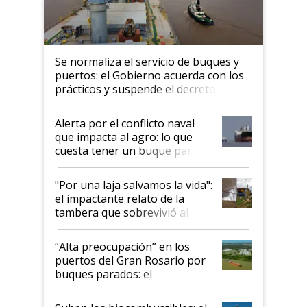
Se normaliza el servicio de buques y
puertos: el Gobierno acuerda con los
prácticos y suspende el decreto de
desregulación
Alerta por el conflicto naval
que impacta al agro: lo que
cuesta tener un buque parado
y el peligro de que Argentina
pase a ser "país sucio"
"Por una laja salvamos la vida":
el impactante relato de la
tambera que sobrevivió al
tornado
“Alta preocupación” en los
puertos del Gran Rosario por
buques parados: el
funcionamiento de las
exportadoras en tensión tras