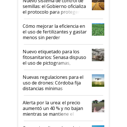
Nuevo sistema de control de
semillas: el Gobierno oficializa
el protocolo para proteger la
propiedad intelectual
Cómo mejorar la eficiencia en
el uso de fertilizantes y gastar
menos sin perder
productividad en la campaña
fina
Nuevo etiquetado para los
fitosanitarios: Senasa dispuso
el uso de pictogramas,
palabras de advertencia e
indicaciones
Nuevas regulaciones para el
uso de drones: Córdoba fija
distancias mínimas
Alerta por la urea: el precio
aumentó un 40 % y no bajan
mientras se mantiene el
conflicto en Medio Oriente