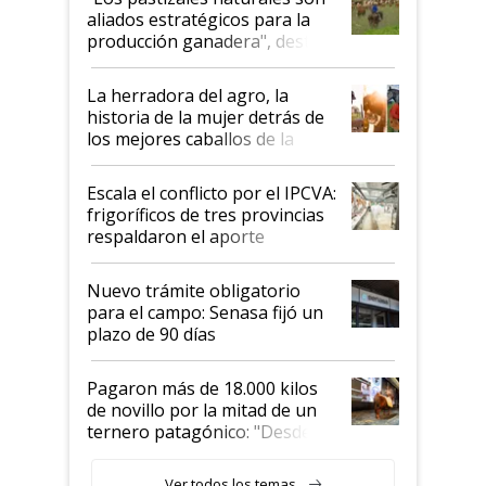
para el agro en Argentina, con
aliados estratégicos para la
foco en la carne
producción ganadera", destaca
la iniciativa que ya reúne a 46
establecimientos en Argentina
La herradora del agro, la
historia de la mujer detrás de
los mejores caballos de la
Argentina y los mitos que
todavía hacen sufrir a estos
Escala el conflicto por el IPCVA:
animales: "Mientras me
frigoríficos de tres provincias
descalificaban, yo seguí
respaldaron el aporte
haciendo currículum"
obligatorio
Nuevo trámite obligatorio
para el campo: Senasa fijó un
plazo de 90 días
Pagaron más de 18.000 kilos
de novillo por la mitad de un
ternero patagónico: "Desde
que bajó del camión empezó a
llamar la atención"
Ver todos los temas