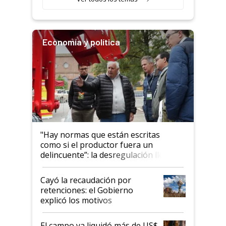
Economía y política
"Hay normas que están escritas
como si el productor fuera un
delincuente”: la desregulación llegó
al Congreso Aapresid y hasta se
habló del financiamiento al IPCVA
Cayó la recaudación por
retenciones: el Gobierno
explicó los motivos
El campo ya liquidó más de US$