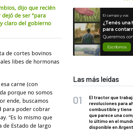
mbios, dijo que recién
 dejó de ser "para
El campo y vos
 claro del gobierno
¿Tenés una h
para contar
Queremos con
Escribinos
ta de cortes bovinos
males libes de hormonas
Las más leídas
esa carne (con
ida porque no somos
El tractor que trabaj
 por ende, buscamos
revoluciones para a
ad para poder cobrar
combustible y tiene
que parece una com
ay. “Es lo mismo que
lo último en el mund
ca de Estado de largo
disponible en Argen