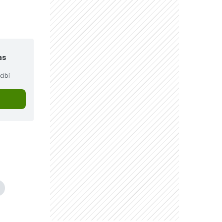
as
cibí