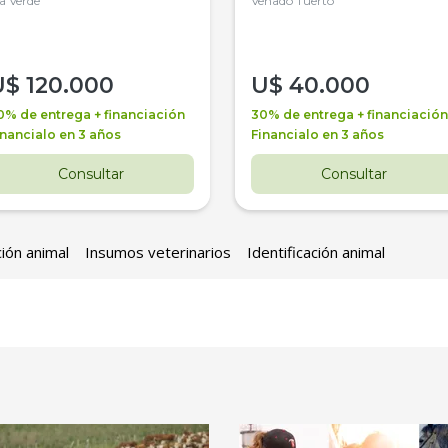
la Verde
4WD, PATON
Venado Tuerto
U$
120.000
U$
40.000
0% de entrega + financiación
30% de entrega + financiación
inancialo en 3 años
Financialo en 3 años
Consultar
Consultar
ción animal
Insumos veterinarios
Identificación animal