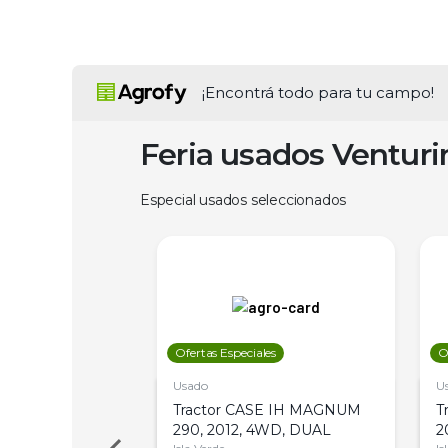
¡Encontrá todo para tu campo!
Feria usados Ventur
Especial usados seleccionados
les
Ofertas Especiales
O
Usado
U
a Metalfor 7040,
Tractor CASE IH MAGNUM
T
Bot 32 Mts
290, 2012, 4WD, DUAL
2