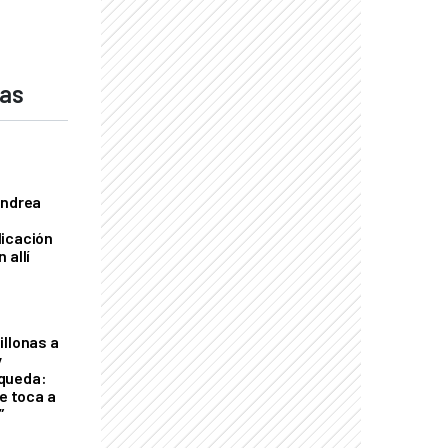
das
Andrea
licación
 allí
illonas a
y
queda:
le toca a
”