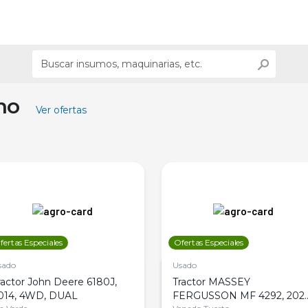
ino
Ver ofertas
fertas Especiales
Ofertas Especiales
sado
Usado
ractor John Deere 6180J,
Tractor MASSEY
014, 4WD, DUAL
FERGUSSON MF 4292, 2020