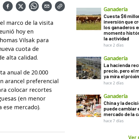
Ganadería
Cuesta $6 millo
inversión que c
el marco de la visita
los ganaderos e
reunió hoy en
momento histór
la actividad
homas Vilsak para
hace 2 días
 nueva cuota de
e alta calidad.
Ganadería
La hacienda re
precio, pero el
a anual de 20.000
ya mira el próx
n arancel preferencial
hace 2 días
ra colocar recortes
Ganadería
guesas (en menor
China y la decis
a ese mercado).
puede cambiar e
mercado de la c
hace 7 días
Ver