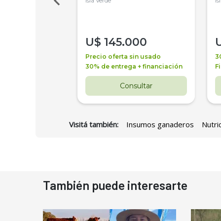
Isla Verde
Is
000
U$
145.000
a + financiación
Precio oferta sin usado
3
 4 años
30% de entrega + financiación
F
nsultar
Consultar
Visitá también:
Insumos ganaderos
Nutri
También puede interesarte