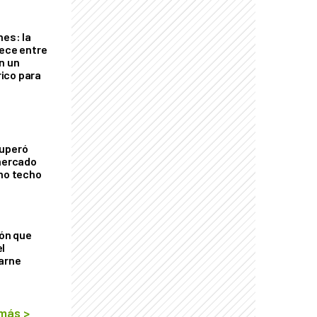
nes: la
rece entre
n un
ico para
cuperó
 mercado
imo techo
ión que
l
arne
 más
>