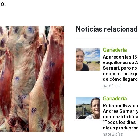
o.
Noticias relaciona
Ganadería
Aparecen las 15
vaquillonas de 
Sarnari, pero no
encuentran exp
de cómo llegaron
hace 1 día
Ganadería
Robaron 15 vaqu
Andrea Sarnari 
comenzó la bús
“Todos los días 
algún productor
hace 2 días