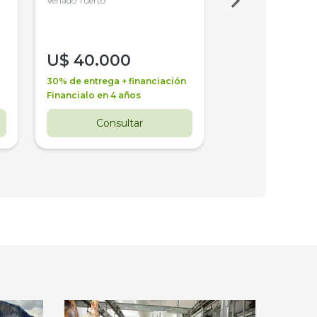
4WD, PATON
Venado Tuerto
Venado Tuerto
U$
40.000
U$
30.000
30% de entrega + financiación
30% de entrega + 
Financialo en 4 años
Financialo en 3 a
Consultar
Consul