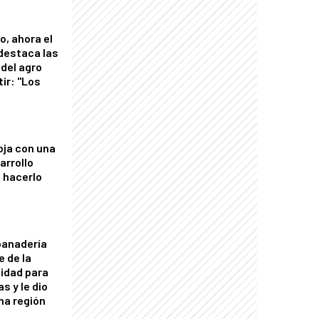
o, ahora el
 destaca las
del agro
tir: "Los
"
oja con una
arrollo
 hacerlo
panadería
e de la
idad para
s y le dio
una región