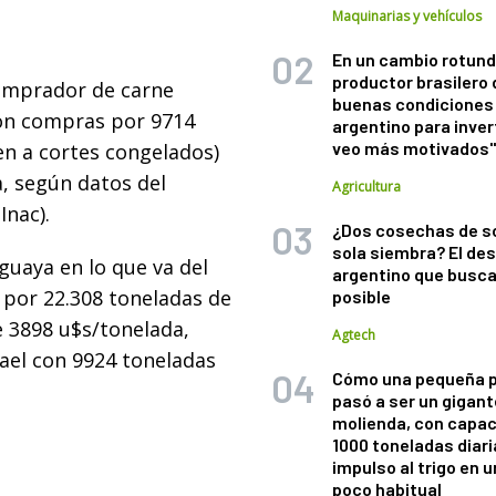
Maquinarias y vehículos
En un cambio rotund
productor brasilero
comprador de carne
buenas condiciones 
on compras por 9714
argentino para inver
veo más motivados
en a cortes congelados)
, según datos del
Agricultura
Inac).
¿Dos cosechas de s
sola siembra? El des
uaya en lo que va del
argentino que busca
 por 22.308 toneladas de
posible
 3898 u$s/tonelada,
Agtech
rael con 9924 toneladas
Cómo una pequeña 
pasó a ser un gigant
molienda, con capac
1000 toneladas diaria
impulso al trigo en 
poco habitual