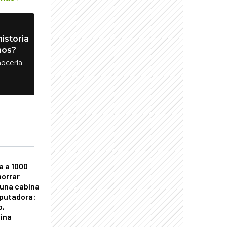
istoria
nos?
ocerla
a a 1000
horrar
 una cabina
putadora:
o,
tina