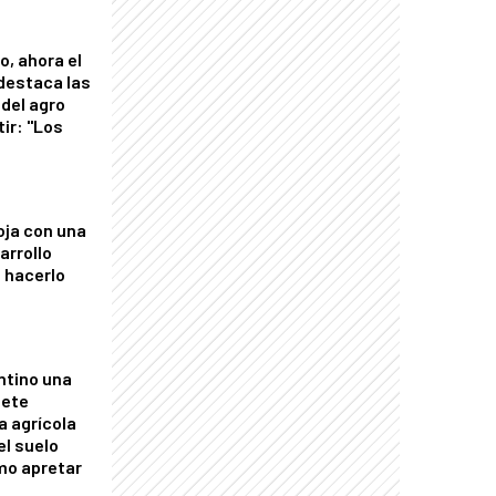
o, ahora el
 destaca las
del agro
tir: "Los
"
oja con una
arrollo
 hacerlo
ntino una
mete
a agrícola
el suelo
mo apretar