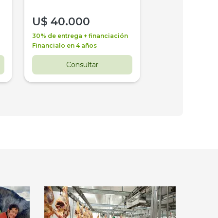
U$
40.000
U$
30.000
30% de entrega + financiación
30% de entrega + 
Financialo en 4 años
Financialo en 3 a
Consultar
Consul