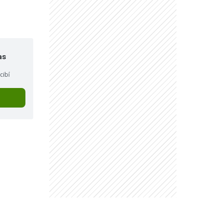
as
cibí