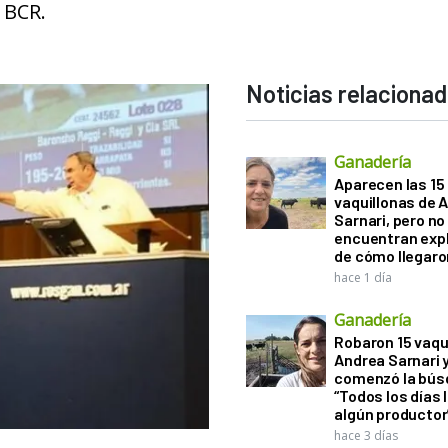
 BCR.
Noticias relaciona
Ganadería
Aparecen las 15
vaquillonas de 
Sarnari, pero no
encuentran exp
de cómo llegaron
hace 1 día
Ganadería
Robaron 15 vaqu
Andrea Sarnari 
comenzó la bús
“Todos los días 
algún productor
hace 3 días