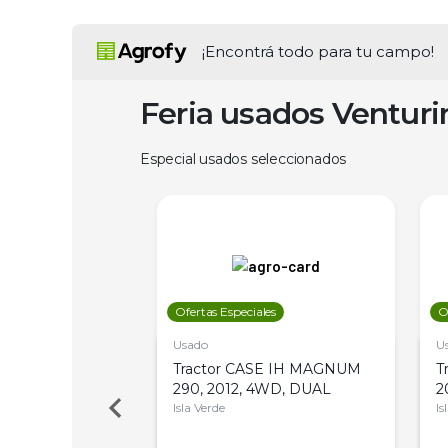
¡Encontrá todo para tu campo!
Feria usados Ventur
Especial usados seleccionados
les
Ofertas Especiales
O
Usado
U
a Metalfor 7040,
Tractor CASE IH MAGNUM
T
Bot 32 Mts
290, 2012, 4WD, DUAL
2
Isla Verde
Is