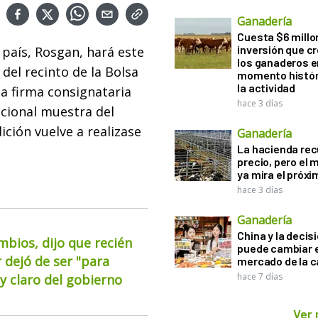
Ganadería
Cuesta $6 millo
inversión que c
 país, Rosgan, hará este
los ganaderos e
del recinto de la Bolsa
momento histór
la actividad
la firma consignataria
hace 3 días
icional muestra del
ción vuelve a realizase
Ganadería
La hacienda re
precio, pero el
ya mira el próx
hace 3 días
Ganadería
China y la decis
mbios, dijo que recién
puede cambiar e
 dejó de ser "para
mercado de la c
hace 7 días
 claro del gobierno
Ver