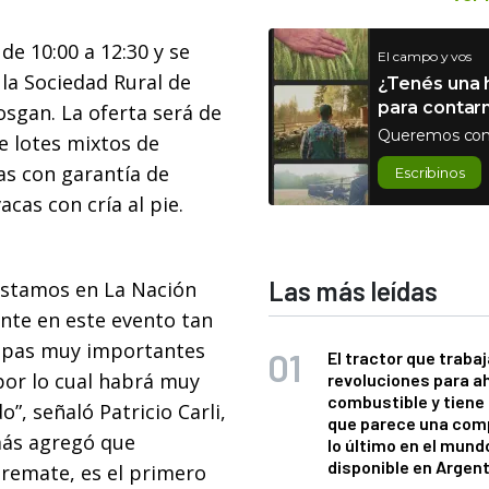
de 10:00 a 12:30 y se
El campo y vos
 la Sociedad Rural de
¿Tenés una h
para contar
osgan. La oferta será de
Queremos con
e lotes mixtos de
nas con garantía de
Escribinos
acas con cría al pie.
Las más leídas
estamos en La Nación
nte en este evento tan
ropas muy importantes
El tractor que trabaj
 por lo cual habrá muy
revoluciones para a
combustible y tiene
”, señaló Patricio Carli,
que parece una com
más agregó que
lo último en el mund
disponible en Argen
 remate, es el primero