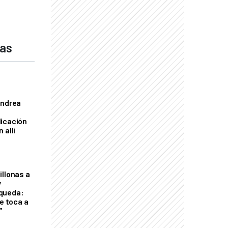
das
Andrea
licación
 allí
illonas a
y
queda:
le toca a
”