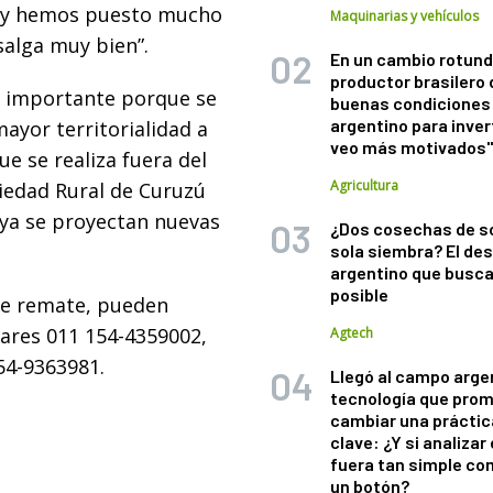
o y hemos puesto mucho
Maquinarias y vehículos
salga muy bien”.
En un cambio rotund
productor brasilero
 importante porque se
buenas condiciones 
argentino para inver
ayor territorialidad a
veo más motivados
e se realiza fuera del
Agricultura
ciedad Rural de Curuzú
y ya se proyectan nuevas
¿Dos cosechas de s
sola siembra? El des
argentino que busca
posible
te remate, pueden
lares 011 154-4359002,
Agtech
54-9363981.
Llegó al campo arge
tecnología que pro
cambiar una práctic
clave: ¿Y si analizar 
fuera tan simple co
un botón?