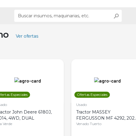
ino
Ver ofertas
fertas Especiales
Ofertas Especiales
sado
Usado
ractor John Deere 6180J,
Tractor MASSEY
014, 4WD, DUAL
FERGUSSON MF 4292, 2020
la Verde
4WD, PATON
Venado Tuerto