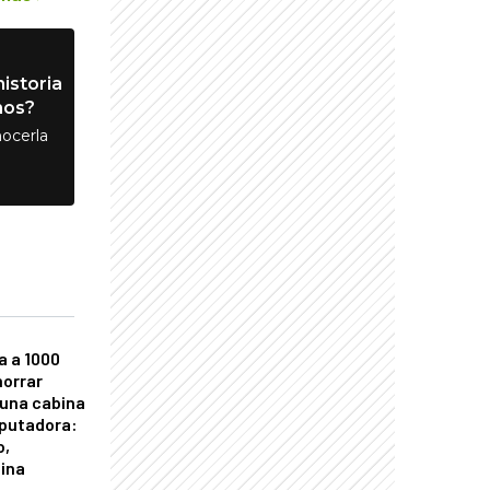
istoria
nos?
ocerla
a a 1000
horrar
 una cabina
putadora:
o,
tina