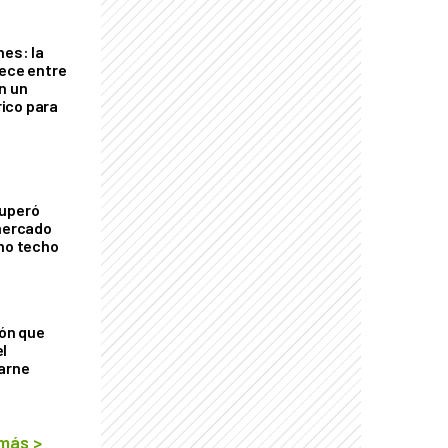
nes: la
rece entre
n un
ico para
cuperó
 mercado
imo techo
ión que
l
arne
 más
>