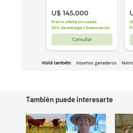
000
U$
145.000
a + financiación
Precio oferta sin usado
3
 4 años
30% de entrega + financiación
F
nsultar
Consultar
Visitá también:
Insumos ganaderos
Nutri
También puede interesarte