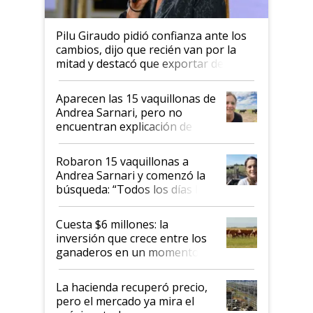
Pilu Giraudo pidió confianza ante los
cambios, dijo que recién van por la
mitad y destacó que exportar dejó de
ser "para unos pocos": "Tenemos un
mandato muy claro del gobierno
Aparecen las 15 vaquillonas de
nacional"
Andrea Sarnari, pero no
encuentran explicación de
cómo llegaron allí
Robaron 15 vaquillonas a
Andrea Sarnari y comenzó la
búsqueda: “Todos los días le
toca a algún productor”
Cuesta $6 millones: la
inversión que crece entre los
ganaderos en un momento
histórico para la actividad
La hacienda recuperó precio,
pero el mercado ya mira el