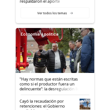
respaldaron el aporte
haciendo currículum"
obligatorio
Ver todos los temas
Economía y política
"Hay normas que están escritas
como si el productor fuera un
delincuente”: la desregulación llegó
al Congreso Aapresid y hasta se
habló del financiamiento al IPCVA
Cayó la recaudación por
retenciones: el Gobierno