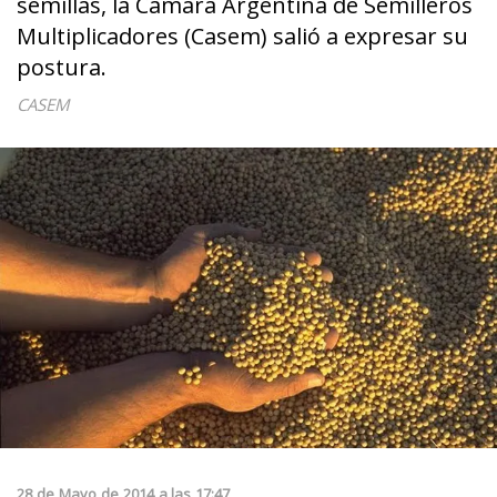
semillas, la Cámara Argentina de Semilleros
Multiplicadores (Casem) salió a expresar su
postura.
CASEM
28
de
Mayo
de
2014
a las
17:47