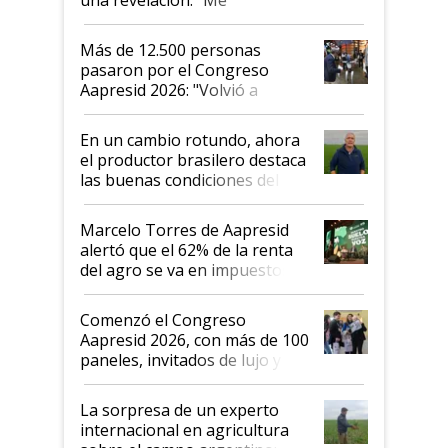
impresionó mucho"
Más de 12.500 personas
pasaron por el Congreso
Aapresid 2026: "Volvió a
demostrar que hablar del
suelo es hablar de todo el
En un cambio rotundo, ahora
sistema productivo"
el productor brasilero destaca
las buenas condiciones del
agro argentino para invertir:
"Los veo más motivados"
Marcelo Torres de Aapresid
alertó que el 62% de la renta
del agro se va en impuestos:
"No es bueno que en
Argentina se sigan discutiendo
Comenzó el Congreso
las mismas cosas de hace 50
Aapresid 2026, con más de 100
años"
paneles, invitados de lujo y
todas las tendencias
La sorpresa de un experto
internacional en agricultura