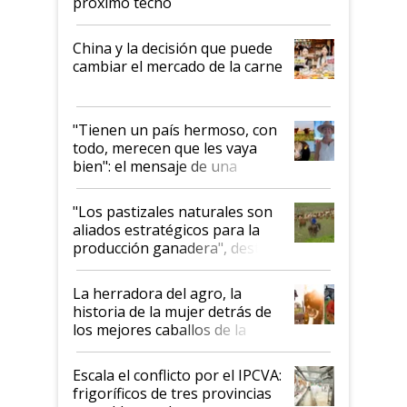
próximo techo
China y la decisión que puede
cambiar el mercado de la carne
"Tienen un país hermoso, con
todo, merecen que les vaya
bien": el mensaje de una
ganadera uruguaya sobre las
oportunidades que se abren
"Los pastizales naturales son
para el agro en Argentina, con
aliados estratégicos para la
foco en la carne
producción ganadera", destaca
la iniciativa que ya reúne a 46
establecimientos en Argentina
La herradora del agro, la
historia de la mujer detrás de
los mejores caballos de la
Argentina y los mitos que
todavía hacen sufrir a estos
Escala el conflicto por el IPCVA:
animales: "Mientras me
frigoríficos de tres provincias
descalificaban, yo seguí