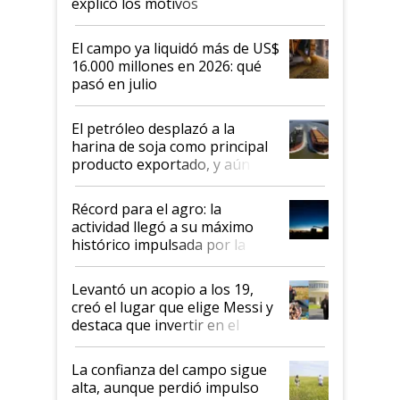
explicó los motivos
El campo ya liquidó más de US$
16.000 millones en 2026: qué
pasó en julio
El petróleo desplazó a la
harina de soja como principal
producto exportado, y aún así
el agro aportó casi seis de cada
diez dólares y sostuvo el
Récord para el agro: la
liderazgo en un semestre
actividad llegó a su máximo
récord
histórico impulsada por la
cosecha y las exportaciones
Levantó un acopio a los 19,
creó el lugar que elige Messi y
destaca que invertir en el
kirchnerismo era como "darle
plata a un hijo para droga":
La confianza del campo sigue
Juan Félix Rossetti, el libertario
alta, aunque perdió impulso
que de una dura crisis salió