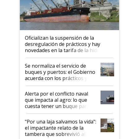
Oficializan la suspensión de la
desregulación de prácticos y hay
novedades en la tarifa de la hidrovía
Se normaliza el servicio de
buques y puertos: el Gobierno
acuerda con los prácticos y
suspende el decreto de
desregulación
Alerta por el conflicto naval
que impacta al agro: lo que
cuesta tener un buque parado
y el peligro de que Argentina
pase a ser "país sucio"
"Por una laja salvamos la vida":
el impactante relato de la
tambera que sobrevivió al