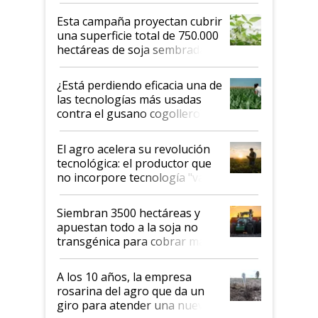
Esta campaña proyectan cubrir
una superficie total de 750.000
hectáreas de soja sembradas
con una nueva generación de
variedades que marcan un
¿Está perdiendo eficacia una de
salto tecnológico en genética y
las tecnologías más usadas
rendimiento
contra el gusano cogollero? El
desafío de una tecnología clave
El agro acelera su revolución
tecnológica: el productor que
no incorpore tecnología "va a
perder el tren"
Siembran 3500 hectáreas y
apuestan todo a la soja no
transgénica para cobrar más
por tonelada: compraron un
semillero
A los 10 años, la empresa
rosarina del agro que da un
giro para atender una nueva