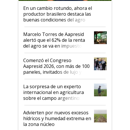
En un cambio rotundo, ahora el
productor brasilero destaca las
buenas condiciones del agro
argentino para invertir: "Los veo
más motivados"
Marcelo Torres de Aapresid
alertó que el 62% de la renta
del agro se va en impuestos:
"No es bueno que en
Argentina se sigan discutiendo
Comenzó el Congreso
las mismas cosas de hace 50
Aapresid 2026, con más de 100
años"
paneles, invitados de lujo y
todas las tendencias
La sorpresa de un experto
internacional en agricultura
sobre el campo argentino:
"Estoy muy impresionado"
Advierten por nuevos excesos
hídricos y humedad extrema en
la zona núcleo