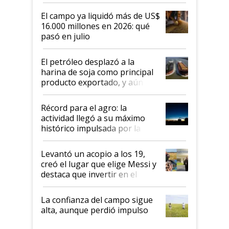
El campo ya liquidó más de US$
16.000 millones en 2026: qué
pasó en julio
El petróleo desplazó a la
harina de soja como principal
producto exportado, y aún así
el agro aportó casi seis de cada
diez dólares y sostuvo el
Récord para el agro: la
liderazgo en un semestre
actividad llegó a su máximo
récord
histórico impulsada por la
cosecha y las exportaciones
Levantó un acopio a los 19,
creó el lugar que elige Messi y
destaca que invertir en el
kirchnerismo era como "darle
plata a un hijo para droga":
La confianza del campo sigue
Juan Félix Rossetti, el libertario
alta, aunque perdió impulso
que de una dura crisis salió
más fuerte y apuesta al cambio