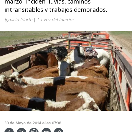
marzo. Inciden lluvias, caminos
intransitables y trabajos demorados.
Ignacio Iriarte
|
La Voz del Interior
30
de
Mayo
de
2014
a las
07:38