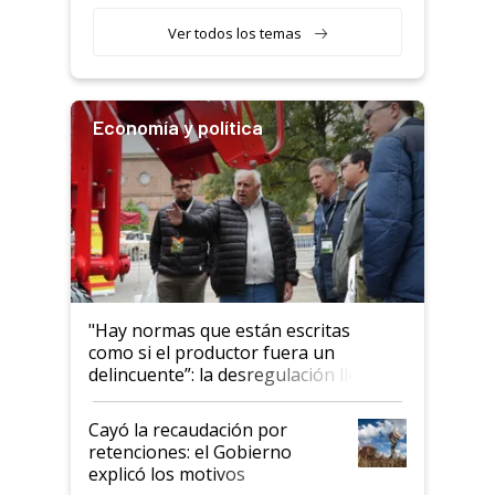
etapa en el agro
Ver todos los temas
Economía y política
"Hay normas que están escritas
como si el productor fuera un
delincuente”: la desregulación llegó
al Congreso Aapresid y hasta se
habló del financiamiento al IPCVA
Cayó la recaudación por
retenciones: el Gobierno
explicó los motivos