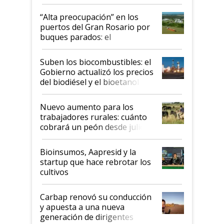
tornado
“Alta preocupación” en los
puertos del Gran Rosario por
buques parados: el
funcionamiento de las
exportadoras en tensión tras
Suben los biocombustibles: el
la medida de fuerza de los
Gobierno actualizó los precios
prácticos
del biodiésel y el bioetanol
Nuevo aumento para los
trabajadores rurales: cuánto
cobrará un peón desde julio
Bioinsumos, Aapresid y la
startup que hace rebrotar los
cultivos
Carbap renovó su conducción
y apuesta a una nueva
generación de dirigentes