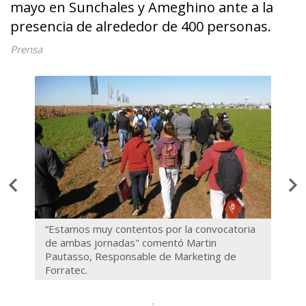
mayo en Sunchales y Ameghino ante a la
presencia de alrededor de 400 personas.
Prensa
,
“Estamos muy contentos por la convocatoria
Por l
de ambas jornadas" comentó Martin
donde
Pautasso, Responsable de Marketing de
respo
Forratec.
metic