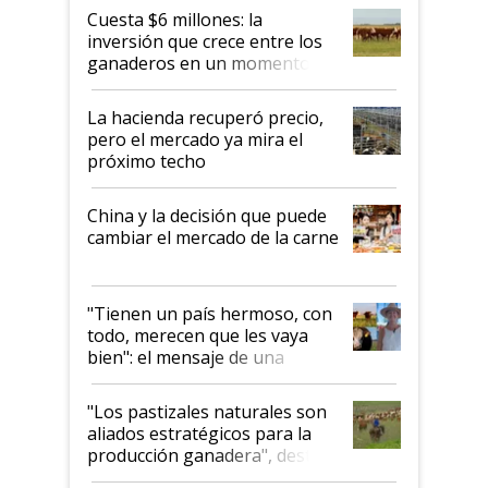
Cuesta $6 millones: la
inversión que crece entre los
ganaderos en un momento
histórico para la actividad
La hacienda recuperó precio,
pero el mercado ya mira el
próximo techo
China y la decisión que puede
cambiar el mercado de la carne
"Tienen un país hermoso, con
todo, merecen que les vaya
bien": el mensaje de una
ganadera uruguaya sobre las
oportunidades que se abren
"Los pastizales naturales son
para el agro en Argentina, con
aliados estratégicos para la
foco en la carne
producción ganadera", destaca
la iniciativa que ya reúne a 46