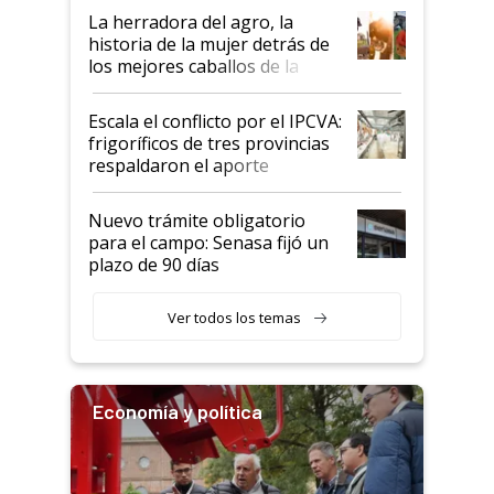
establecimientos en Argentina
La herradora del agro, la
historia de la mujer detrás de
los mejores caballos de la
Argentina y los mitos que
todavía hacen sufrir a estos
Escala el conflicto por el IPCVA:
animales: "Mientras me
frigoríficos de tres provincias
descalificaban, yo seguí
respaldaron el aporte
haciendo currículum"
obligatorio
Nuevo trámite obligatorio
para el campo: Senasa fijó un
plazo de 90 días
Ver todos los temas
Economía y política