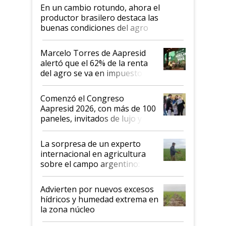
En un cambio rotundo, ahora el
productor brasilero destaca las
buenas condiciones del agro
argentino para invertir: "Los veo
más motivados"
Marcelo Torres de Aapresid
alertó que el 62% de la renta
del agro se va en impuestos:
"No es bueno que en
Argentina se sigan discutiendo
Comenzó el Congreso
las mismas cosas de hace 50
Aapresid 2026, con más de 100
años"
paneles, invitados de lujo y
todas las tendencias
La sorpresa de un experto
internacional en agricultura
sobre el campo argentino:
"Estoy muy impresionado"
Advierten por nuevos excesos
hídricos y humedad extrema en
la zona núcleo