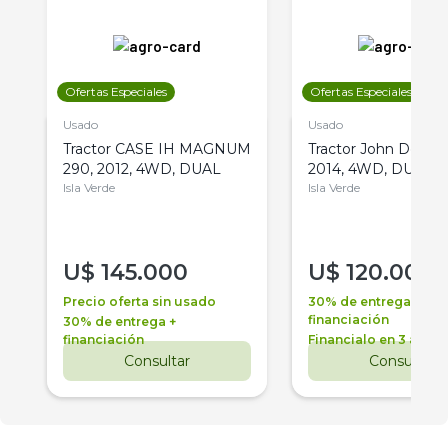
Ofertas Especiales
Ofertas Especiales
Usado
Usado
Tractor CASE IH MAGNUM
Tractor John Deere 
290, 2012, 4WD, DUAL
2014, 4WD, DUAL
Isla Verde
Isla Verde
U$
145.000
U$
120.000
Precio oferta sin usado
30% de entrega +
financiación
30% de entrega +
financiación
Financialo en 3 años
Consultar
Consultar