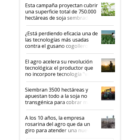
Esta campaña proyectan cubrir
una superficie total de 750.000
hectáreas de soja sembradas
con una nueva generación de
variedades que marcan un
¿Está perdiendo eficacia una de
salto tecnológico en genética y
las tecnologías más usadas
rendimiento
contra el gusano cogollero? El
desafío de una tecnología clave
El agro acelera su revolución
tecnológica: el productor que
no incorpore tecnología "va a
perder el tren"
Siembran 3500 hectáreas y
apuestan todo a la soja no
transgénica para cobrar más
por tonelada: compraron un
semillero
A los 10 años, la empresa
rosarina del agro que da un
giro para atender una nueva
etapa en el agro