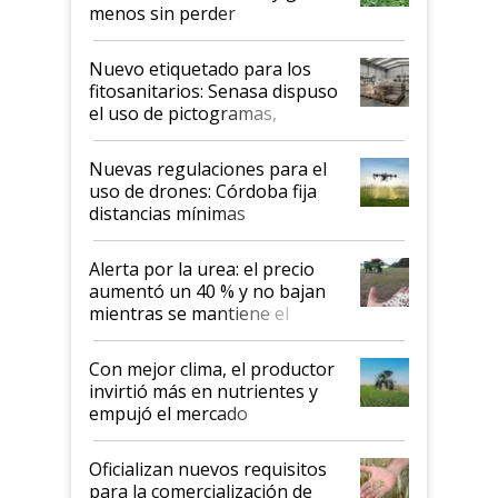
menos sin perder
productividad en la campaña
fina
Nuevo etiquetado para los
fitosanitarios: Senasa dispuso
el uso de pictogramas,
palabras de advertencia e
indicaciones
Nuevas regulaciones para el
uso de drones: Córdoba fija
distancias mínimas
Alerta por la urea: el precio
aumentó un 40 % y no bajan
mientras se mantiene el
conflicto en Medio Oriente
Con mejor clima, el productor
invirtió más en nutrientes y
empujó el mercado
Oficializan nuevos requisitos
para la comercialización de