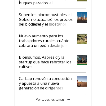
buques parados: el
funcionamiento de las
exportadoras en tensión tras
Suben los biocombustibles: el
la medida de fuerza de los
Gobierno actualizó los precios
prácticos
del biodiésel y el bioetanol
Nuevo aumento para los
trabajadores rurales: cuánto
cobrará un peón desde julio
Bioinsumos, Aapresid y la
startup que hace rebrotar los
cultivos
Carbap renovó su conducción
y apuesta a una nueva
generación de dirigentes
rurales
Ver todos los temas