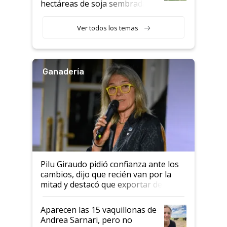
hectáreas de soja sembradas
con una nueva generación de
variedades que marcan un
Ver todos los temas
salto tecnológico en genética y
rendimiento
Ganadería
Pilu Giraudo pidió confianza ante los
cambios, dijo que recién van por la
mitad y destacó que exportar dejó de
ser "para unos pocos": "Tenemos un
mandato muy claro del gobierno
Aparecen las 15 vaquillonas de
nacional"
Andrea Sarnari, pero no