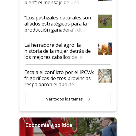
bien": el mensaje de una
ganadera uruguaya sobre las
oportunidades que se abren
"Los pastizales naturales son
para el agro en Argentina, con
aliados estratégicos para la
foco en la carne
producción ganadera", destaca
la iniciativa que ya reúne a 46
establecimientos en Argentina
La herradora del agro, la
historia de la mujer detrás de
los mejores caballos de la
Argentina y los mitos que
todavía hacen sufrir a estos
Escala el conflicto por el IPCVA:
animales: "Mientras me
frigoríficos de tres provincias
descalificaban, yo seguí
respaldaron el aporte
haciendo currículum"
obligatorio
Ver todos los temas
Economía y política