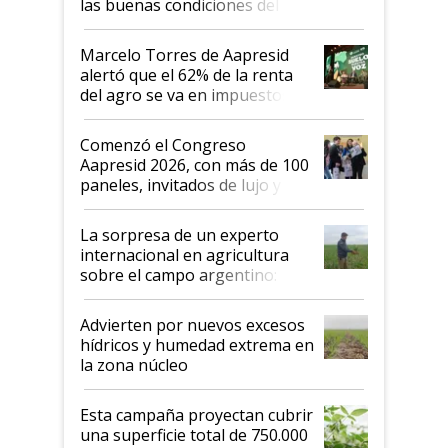
las buenas condiciones del
agro argentino para invertir:
"Los veo más motivados"
Marcelo Torres de Aapresid
alertó que el 62% de la renta
del agro se va en impuestos:
"No es bueno que en
Argentina se sigan discutiendo
Comenzó el Congreso
las mismas cosas de hace 50
Aapresid 2026, con más de 100
años"
paneles, invitados de lujo y
todas las tendencias
La sorpresa de un experto
internacional en agricultura
sobre el campo argentino:
"Estoy muy impresionado"
Advierten por nuevos excesos
hídricos y humedad extrema en
la zona núcleo
Esta campaña proyectan cubrir
una superficie total de 750.000