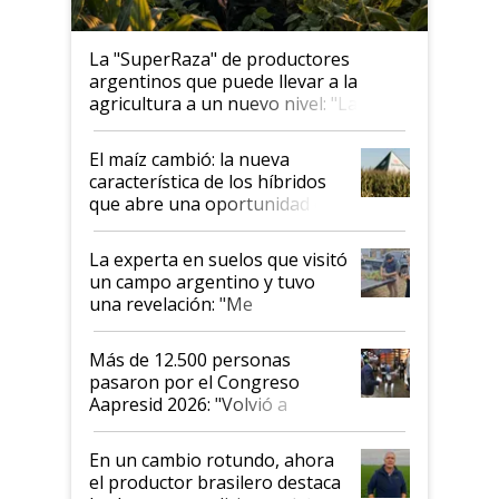
La "SuperRaza" de productores
argentinos que puede llevar a la
agricultura a un nuevo nivel: "Las
posibilidades de crecimiento son
infinitas"
El maíz cambió: la nueva
característica de los híbridos
que abre una oportunidad en
el lote
La experta en suelos que visitó
un campo argentino y tuvo
una revelación: "Me
impresionó mucho"
Más de 12.500 personas
pasaron por el Congreso
Aapresid 2026: "Volvió a
demostrar que hablar del
suelo es hablar de todo el
En un cambio rotundo, ahora
sistema productivo"
el productor brasilero destaca