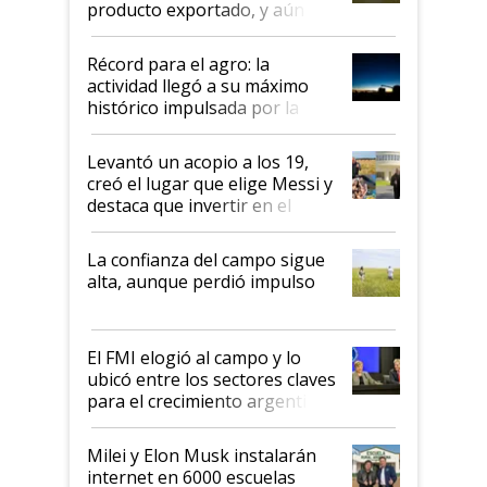
producto exportado, y aún así
el agro aportó casi seis de cada
diez dólares y sostuvo el
Récord para el agro: la
liderazgo en un semestre
actividad llegó a su máximo
récord
histórico impulsada por la
cosecha y las exportaciones
Levantó un acopio a los 19,
creó el lugar que elige Messi y
destaca que invertir en el
kirchnerismo era como "darle
plata a un hijo para droga":
La confianza del campo sigue
Juan Félix Rossetti, el libertario
alta, aunque perdió impulso
que de una dura crisis salió
más fuerte y apuesta al cambio
de Milei
El FMI elogió al campo y lo
ubicó entre los sectores claves
para el crecimiento argentino
Milei y Elon Musk instalarán
internet en 6000 escuelas