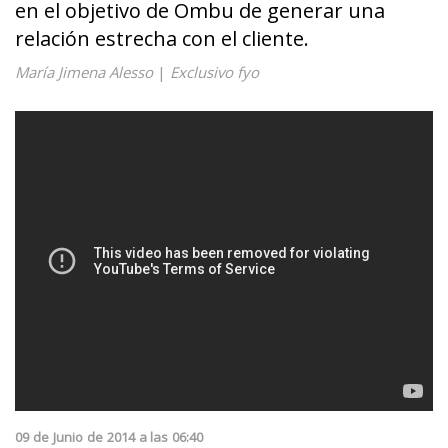
en el objetivo de Ombu de generar una
relación estrecha con el cliente.
María Jimena Alesso
|
Exclusivo fyo
09
de
Junio
de
2014
a las
06:40