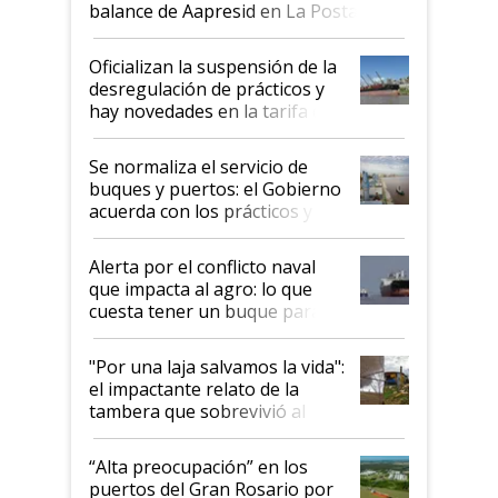
balance de Aapresid en La Posta
Oficializan la suspensión de la
desregulación de prácticos y
hay novedades en la tarifa de
la hidrovía
Se normaliza el servicio de
buques y puertos: el Gobierno
acuerda con los prácticos y
suspende el decreto de
desregulación
Alerta por el conflicto naval
que impacta al agro: lo que
cuesta tener un buque parado
y el peligro de que Argentina
pase a ser "país sucio"
"Por una laja salvamos la vida":
el impactante relato de la
tambera que sobrevivió al
tornado
“Alta preocupación” en los
puertos del Gran Rosario por