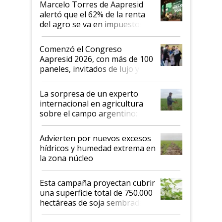
Marcelo Torres de Aapresid
alertó que el 62% de la renta
del agro se va en impuestos:
"No es bueno que en
Argentina se sigan discutiendo
Comenzó el Congreso
las mismas cosas de hace 50
Aapresid 2026, con más de 100
años"
paneles, invitados de lujo y
todas las tendencias
La sorpresa de un experto
internacional en agricultura
sobre el campo argentino:
"Estoy muy impresionado"
Advierten por nuevos excesos
hídricos y humedad extrema en
la zona núcleo
Esta campaña proyectan cubrir
una superficie total de 750.000
hectáreas de soja sembradas
con una nueva generación de