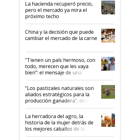
La hacienda recuperó precio,
pero el mercado ya mira el
próximo techo
China y la decisión que puede
cambiar el mercado de la carne
"Tienen un país hermoso, con
todo, merecen que les vaya
bien": el mensaje de una
ganadera uruguaya sobre las
oportunidades que se abren
"Los pastizales naturales son
para el agro en Argentina, con
aliados estratégicos para la
foco en la carne
producción ganadera", destaca
la iniciativa que ya reúne a 46
establecimientos en Argentina
La herradora del agro, la
historia de la mujer detrás de
los mejores caballos de la
Argentina y los mitos que