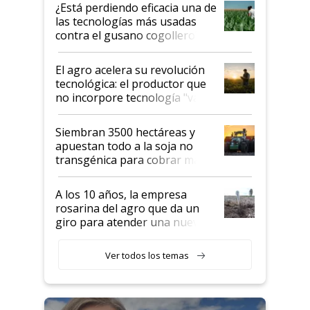
variedades que marcan un
¿Está perdiendo eficacia una de
salto tecnológico en genética y
las tecnologías más usadas
rendimiento
contra el gusano cogollero? El
desafío de una tecnología clave
El agro acelera su revolución
tecnológica: el productor que
no incorpore tecnología "va a
perder el tren"
Siembran 3500 hectáreas y
apuestan todo a la soja no
transgénica para cobrar más
por tonelada: compraron un
semillero
A los 10 años, la empresa
rosarina del agro que da un
giro para atender una nueva
etapa en el agro
Ver todos los temas