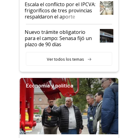
todavía hacen sufrir a estos
Escala el conflicto por el IPCVA:
animales: "Mientras me
frigoríficos de tres provincias
descalificaban, yo seguí
respaldaron el aporte
haciendo currículum"
obligatorio
Nuevo trámite obligatorio
para el campo: Senasa fijó un
plazo de 90 días
Ver todos los temas
Economía y política