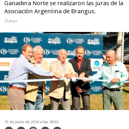
Ganadera Norte se realizaron las juras de la
Asociación Argentina de Brangus.
Puken
13
de
Junio
de
2014
a las
09:32