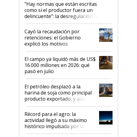
"Hay normas que están escritas
como si el productor fuera un
delincuente”: la desregulación llegó
al Congreso Aapresid y hasta se
habló del financiamiento al IPCVA
Cayó la recaudación por
retenciones: el Gobierno
explicó los motivos
El campo ya liquidó más de US$
16.000 millones en 2026: qué
pasó en julio
El petróleo desplazó a la
harina de soja como principal
producto exportado, y aún así
el agro aportó casi seis de cada
diez dólares y sostuvo el
Récord para el agro: la
liderazgo en un semestre
actividad llegó a su máximo
récord
histórico impulsada por la
cosecha y las exportaciones