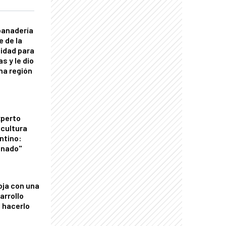
panadería
e de la
idad para
s y le dio
una región
xperto
icultura
ntino:
onado"
oja con una
arrollo
 hacerlo