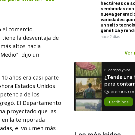
hectáreas de so
sembradas con
nueva generaci
variedades que
un salto tecnol
 el comercio
genética y rend
 tiene la desventaja de
hace 2 días
más altos hacia
Ver
Medio", dijo un
El campo y vos
 10 años era casi parte
¿Tenés una h
para contar
Ahora Estados Unidos
Queremos con
petencia de los
agregó. El Departamento
Escribinos
ha proyectado que las
s en la temporada
eladas, el volumen más
Las más leídas