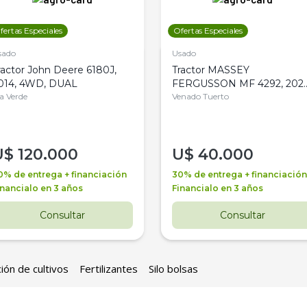
fertas Especiales
Ofertas Especiales
sado
Usado
ractor John Deere 6180J,
Tractor MASSEY
014, 4WD, DUAL
FERGUSSON MF 4292, 2020
la Verde
4WD, PATON
Venado Tuerto
U$
120.000
U$
40.000
0% de entrega + financiación
30% de entrega + financiación
inancialo en 3 años
Financialo en 3 años
Consultar
Consultar
ión de cultivos
Fertilizantes
Silo bolsas