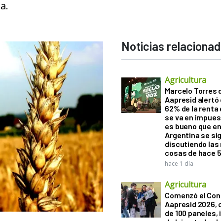
a.
Noticias relaciona
Agricultura
Marcelo Torres 
Aapresid alertó 
62% de la renta 
se va en impues
es bueno que e
Argentina se si
discutiendo la
cosas de hace 
hace 1 día
Agricultura
Comenzó el Con
Aapresid 2026,
de 100 paneles, 