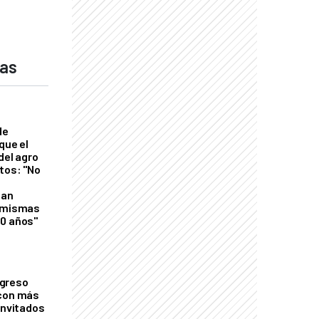
das
de
que el
del agro
tos: "No
n
gan
s mismas
50 años"
greso
 con más
invitados