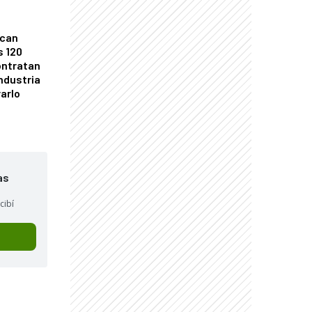
ican
s 120
ontratan
industria
arlo
as
cibí