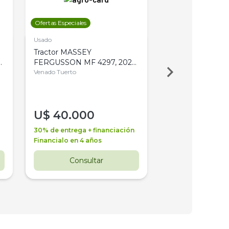
Ofertas Especiales
Ofertas Especiales
Usado
Usado
Tractor MASSEY
Tractor AGCO ALL
,
FERGUSSON MF 4297, 2020,
2003, 4WD, PA
4WD, PATON
Venado Tuerto
Venado Tuerto
U$
40.000
U$
30.000
30% de entrega + financiación
30% de entrega + 
Financialo en 4 años
Financialo en 3 a
Consultar
Consul