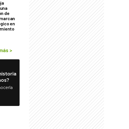
ja
 una
ón de
 marcan
ógico en
imiento
 más
>
istoria
nos?
ocerla