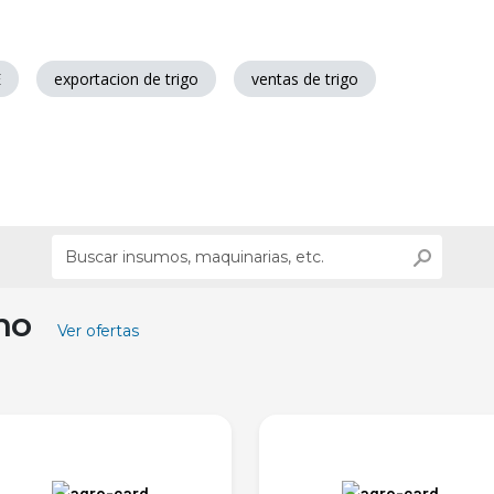
E
exportacion de trigo
ventas de trigo
ino
Ver ofertas