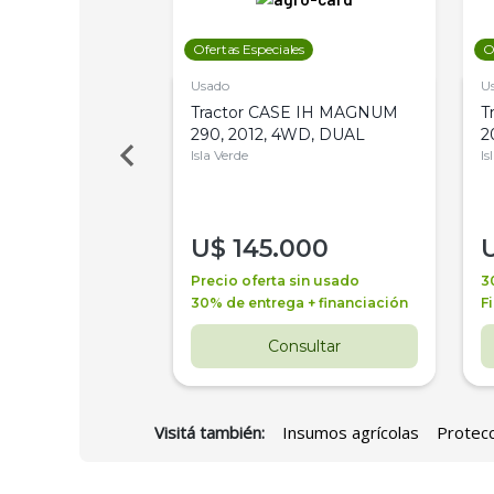
les
Ofertas Especiales
O
Usado
U
a Metalfor 7040,
Tractor CASE IH MAGNUM
T
Bot 32 Mts
290, 2012, 4WD, DUAL
2
Isla Verde
Is
000
U$
145.000
a + financiación
Precio oferta sin usado
3
 4 años
30% de entrega + financiación
F
nsultar
Consultar
Visitá también:
Insumos agrícolas
Protecc