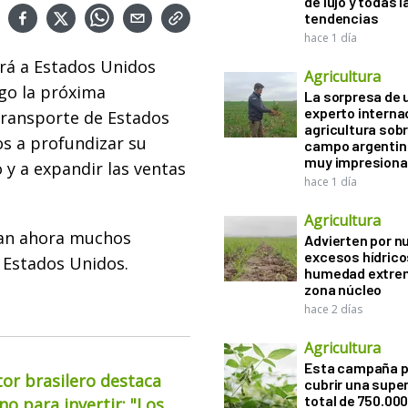
de lujo y todas l
tendencias
hace 1 día
á a Estados Unidos
Agricultura
go la próxima
La sorpresa de 
experto interna
transporte de Estados
agricultura sobr
s a profundizar su
campo argentin
muy impresiona
 y a expandir las ventas
hace 1 día
Agricultura
nan ahora muchos
Advierten por n
excesos hídrico
Estados Unidos.
humedad extrem
zona núcleo
hace 2 días
Agricultura
Esta campaña 
or brasilero destaca
cubrir una super
total de 750.00
o para invertir: "Los