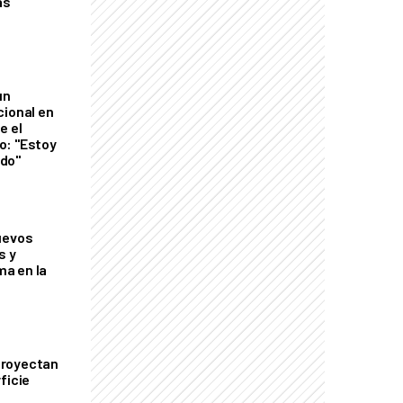
as
un
cional en
e el
o: "Estoy
do"
uevos
s y
a en la
proyectan
ficie
0