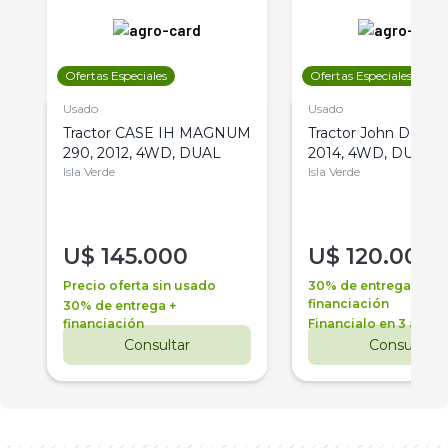
Ofertas Especiales
Ofertas Especiales
Usado
Usado
Tractor CASE IH MAGNUM
Tractor John Deere 
290, 2012, 4WD, DUAL
2014, 4WD, DUAL
Isla Verde
Isla Verde
U$
145.000
U$
120.000
Precio oferta sin usado
30% de entrega +
financiación
30% de entrega +
financiación
Financialo en 3 años
Consultar
Consultar