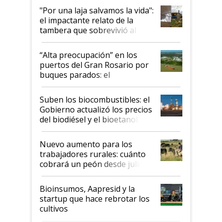
pase a ser "país sucio"
"Por una laja salvamos la vida":
el impactante relato de la
tambera que sobrevivió al
tornado
“Alta preocupación” en los
puertos del Gran Rosario por
buques parados: el
funcionamiento de las
exportadoras en tensión tras
Suben los biocombustibles: el
la medida de fuerza de los
Gobierno actualizó los precios
prácticos
del biodiésel y el bioetanol
Nuevo aumento para los
trabajadores rurales: cuánto
cobrará un peón desde julio
Bioinsumos, Aapresid y la
startup que hace rebrotar los
cultivos