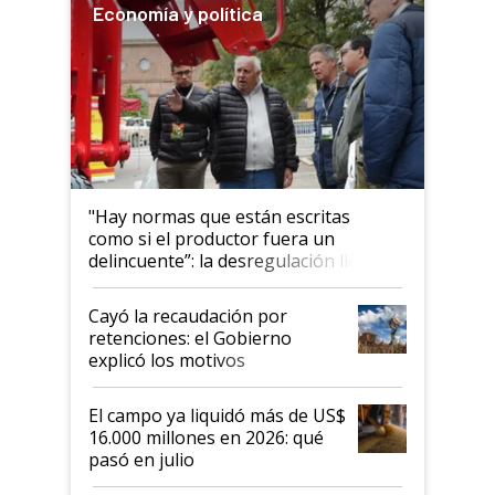
Economía y política
"Hay normas que están escritas
como si el productor fuera un
delincuente”: la desregulación llegó
al Congreso Aapresid y hasta se
habló del financiamiento al IPCVA
Cayó la recaudación por
retenciones: el Gobierno
explicó los motivos
El campo ya liquidó más de US$
16.000 millones en 2026: qué
pasó en julio