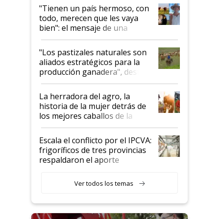
"Tienen un país hermoso, con
todo, merecen que les vaya
bien": el mensaje de una
ganadera uruguaya sobre las
oportunidades que se abren
"Los pastizales naturales son
para el agro en Argentina, con
aliados estratégicos para la
foco en la carne
producción ganadera", destaca
la iniciativa que ya reúne a 46
establecimientos en Argentina
La herradora del agro, la
historia de la mujer detrás de
los mejores caballos de la
Argentina y los mitos que
todavía hacen sufrir a estos
Escala el conflicto por el IPCVA:
animales: "Mientras me
frigoríficos de tres provincias
descalificaban, yo seguí
respaldaron el aporte
haciendo currículum"
obligatorio
Ver todos los temas