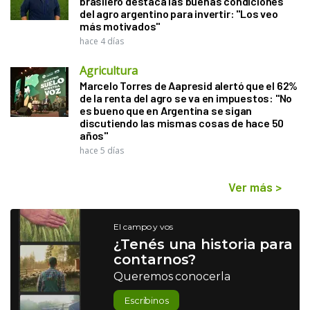
brasilero destaca las buenas condiciones
del agro argentino para invertir: "Los veo
más motivados"
hace 4 días
Agricultura
Marcelo Torres de Aapresid alertó que el 62%
de la renta del agro se va en impuestos: "No
es bueno que en Argentina se sigan
discutiendo las mismas cosas de hace 50
años"
hace 5 días
Ver más
>
El campo y vos
¿Tenés una historia para
contarnos?
Queremos conocerla
Escribinos