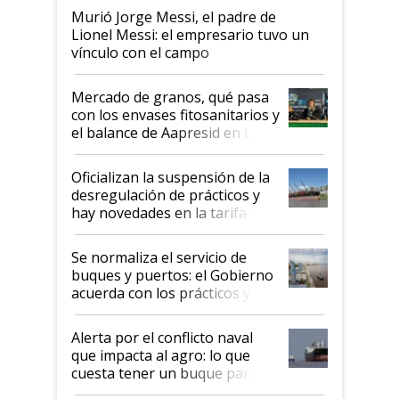
Murió Jorge Messi, el padre de
Lionel Messi: el empresario tuvo un
vínculo con el campo
Mercado de granos, qué pasa
con los envases fitosanitarios y
el balance de Aapresid en La
Posta
Oficializan la suspensión de la
desregulación de prácticos y
hay novedades en la tarifa de
la hidrovía
Se normaliza el servicio de
buques y puertos: el Gobierno
acuerda con los prácticos y
suspende el decreto de
desregulación
Alerta por el conflicto naval
que impacta al agro: lo que
cuesta tener un buque parado
y el peligro de que Argentina