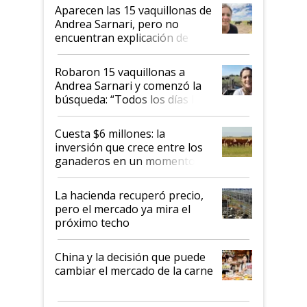
mandato muy claro del gobierno
Aparecen las 15 vaquillonas de
nacional"
Andrea Sarnari, pero no
encuentran explicación de
cómo llegaron allí
Robaron 15 vaquillonas a
Andrea Sarnari y comenzó la
búsqueda: “Todos los días le
toca a algún productor”
Cuesta $6 millones: la
inversión que crece entre los
ganaderos en un momento
histórico para la actividad
La hacienda recuperó precio,
pero el mercado ya mira el
próximo techo
China y la decisión que puede
cambiar el mercado de la carne