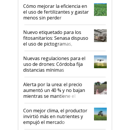
Cómo mejorar la eficiencia en
el uso de fertilizantes y gastar
menos sin perder
productividad en la campaña
fina
Nuevo etiquetado para los
fitosanitarios: Senasa dispuso
el uso de pictogramas,
palabras de advertencia e
indicaciones
Nuevas regulaciones para el
uso de drones: Córdoba fija
distancias mínimas
Alerta por la urea: el precio
aumentó un 40 % y no bajan
mientras se mantiene el
conflicto en Medio Oriente
Con mejor clima, el productor
invirtió más en nutrientes y
empujó el mercado