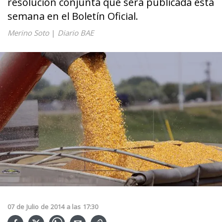
resolución conjunta que será publicada esta
semana en el Boletín Oficial.
Merino Soto
|
Diario BAE
07
de
Julio
de
2014
a las
17:30