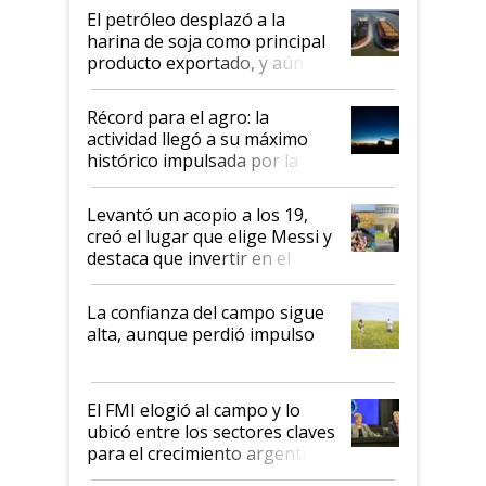
El petróleo desplazó a la
harina de soja como principal
producto exportado, y aún así
el agro aportó casi seis de cada
diez dólares y sostuvo el
Récord para el agro: la
liderazgo en un semestre
actividad llegó a su máximo
récord
histórico impulsada por la
cosecha y las exportaciones
Levantó un acopio a los 19,
creó el lugar que elige Messi y
destaca que invertir en el
kirchnerismo era como "darle
plata a un hijo para droga":
La confianza del campo sigue
Juan Félix Rossetti, el libertario
alta, aunque perdió impulso
que de una dura crisis salió
más fuerte y apuesta al cambio
de Milei
El FMI elogió al campo y lo
ubicó entre los sectores claves
para el crecimiento argentino