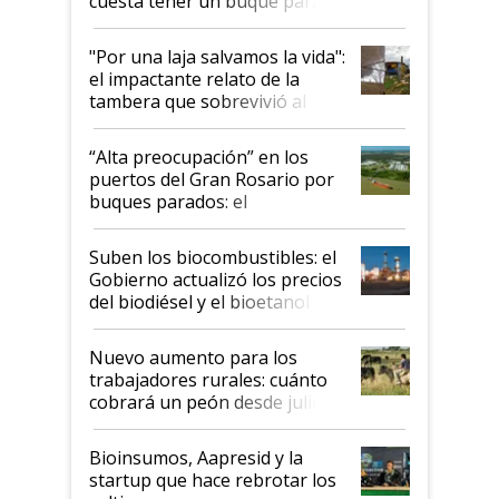
cuesta tener un buque parado
y el peligro de que Argentina
pase a ser "país sucio"
"Por una laja salvamos la vida":
el impactante relato de la
tambera que sobrevivió al
tornado
“Alta preocupación” en los
puertos del Gran Rosario por
buques parados: el
funcionamiento de las
exportadoras en tensión tras
Suben los biocombustibles: el
la medida de fuerza de los
Gobierno actualizó los precios
prácticos
del biodiésel y el bioetanol
Nuevo aumento para los
trabajadores rurales: cuánto
cobrará un peón desde julio
Bioinsumos, Aapresid y la
startup que hace rebrotar los