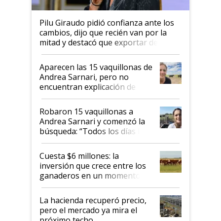
Pilu Giraudo pidió confianza ante los
cambios, dijo que recién van por la
mitad y destacó que exportar dejó de
ser "para unos pocos": "Tenemos un
mandato muy claro del gobierno
Aparecen las 15 vaquillonas de
nacional"
Andrea Sarnari, pero no
encuentran explicación de
cómo llegaron allí
Robaron 15 vaquillonas a
Andrea Sarnari y comenzó la
búsqueda: “Todos los días le
toca a algún productor”
Cuesta $6 millones: la
inversión que crece entre los
ganaderos en un momento
histórico para la actividad
La hacienda recuperó precio,
pero el mercado ya mira el
próximo techo