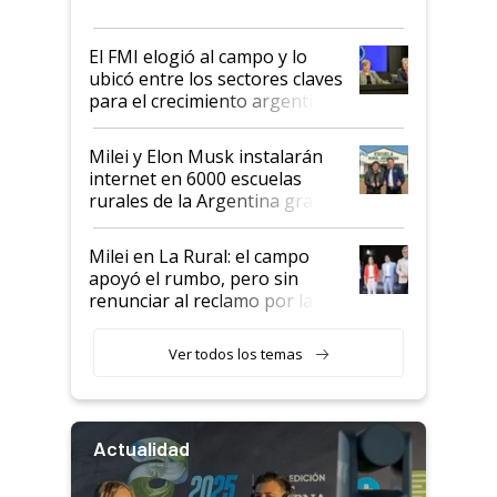
más fuerte y apuesta al cambio
de Milei
El FMI elogió al campo y lo
ubicó entre los sectores claves
para el crecimiento argentino
Milei y Elon Musk instalarán
internet en 6000 escuelas
rurales de la Argentina gracias
a un acuerdo con Starlink
Milei en La Rural: el campo
apoyó el rumbo, pero sin
renunciar al reclamo por las
retenciones
Ver todos los temas
Actualidad