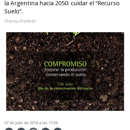
la Argentina hacia 2050: cuidar el “Recurso
Suelo”.
Prensa Profertil
07
de
Julio
de
2014
a las
17:36