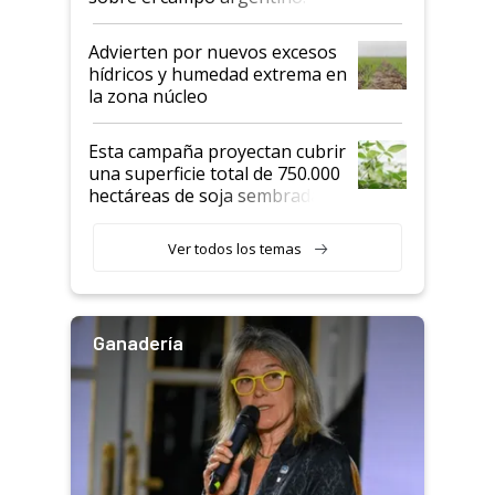
"Estoy muy impresionado"
Advierten por nuevos excesos
hídricos y humedad extrema en
la zona núcleo
Esta campaña proyectan cubrir
una superficie total de 750.000
hectáreas de soja sembradas
con una nueva generación de
variedades que marcan un
Ver todos los temas
salto tecnológico en genética y
rendimiento
Ganadería