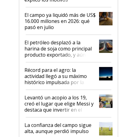
El campo ya liquidó más de US$
16.000 millones en 2026: qué
pasó en julio
El petróleo desplazó a la
harina de soja como principal
producto exportado, y aún así
el agro aportó casi seis de cada
diez dólares y sostuvo el
Récord para el agro: la
liderazgo en un semestre
actividad llegó a su máximo
récord
histórico impulsada por la
cosecha y las exportaciones
Levantó un acopio a los 19,
creó el lugar que elige Messi y
destaca que invertir en el
kirchnerismo era como "darle
plata a un hijo para droga":
La confianza del campo sigue
Juan Félix Rossetti, el libertario
alta, aunque perdió impulso
que de una dura crisis salió