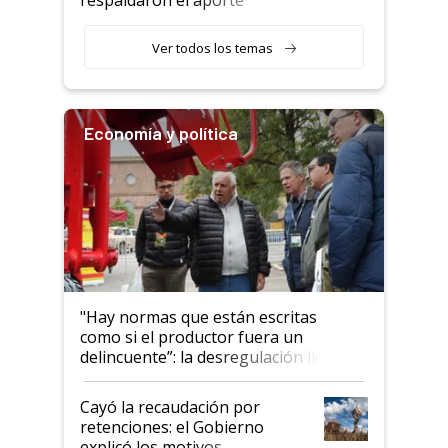
haciendo currículum"
obligatorio
Ver todos los temas
Economía y política
"Hay normas que están escritas
como si el productor fuera un
delincuente”: la desregulación llegó
al Congreso Aapresid y hasta se
habló del financiamiento al IPCVA
Cayó la recaudación por
retenciones: el Gobierno
explicó los motivos