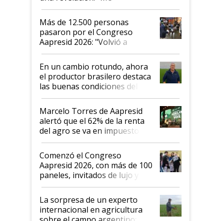
impresionó mucho"
Más de 12.500 personas
pasaron por el Congreso
Aapresid 2026: "Volvió a
demostrar que hablar del
suelo es hablar de todo el
En un cambio rotundo, ahora
sistema productivo"
el productor brasilero destaca
las buenas condiciones del
agro argentino para invertir:
"Los veo más motivados"
Marcelo Torres de Aapresid
alertó que el 62% de la renta
del agro se va en impuestos:
"No es bueno que en
Argentina se sigan discutiendo
Comenzó el Congreso
las mismas cosas de hace 50
Aapresid 2026, con más de 100
años"
paneles, invitados de lujo y
todas las tendencias
La sorpresa de un experto
internacional en agricultura
sobre el campo argentino: