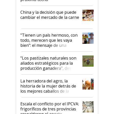
China y la decisión que puede
cambiar el mercado de la carne
"Tienen un país hermoso, con
todo, merecen que les vaya
bien": el mensaje de una
ganadera uruguaya sobre las
oportunidades que se abren
"Los pastizales naturales son
para el agro en Argentina, con
aliados estratégicos para la
foco en la carne
producción ganadera", destaca
la iniciativa que ya reúne a 46
establecimientos en Argentina
La herradora del agro, la
historia de la mujer detrás de
los mejores caballos de la
Argentina y los mitos que
todavía hacen sufrir a estos
Escala el conflicto por el IPCVA:
animales: "Mientras me
frigoríficos de tres provincias
descalificaban, yo seguí
respaldaron el aporte