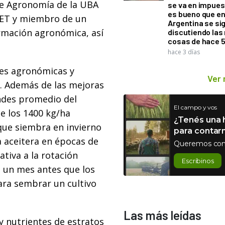
 de Agronomía de la UBA
se va en impues
es bueno que e
CET y miembro de un
Argentina se si
rmación agronómica, así
discutiendo la
cosas de hace 
hace 3 días
nes agronómicas y
Ver
. Además de las mejoras
indes promedio del
El campo y vos
de los 1400 kg/ha
¿Tenés una h
 que siembra en invierno
para contar
a aceitera en épocas de
Queremos con
ativa a la rotación
Escribinos
te un mes antes que los
para sembrar un cultivo
Las más leídas
y nutrientes de estratos