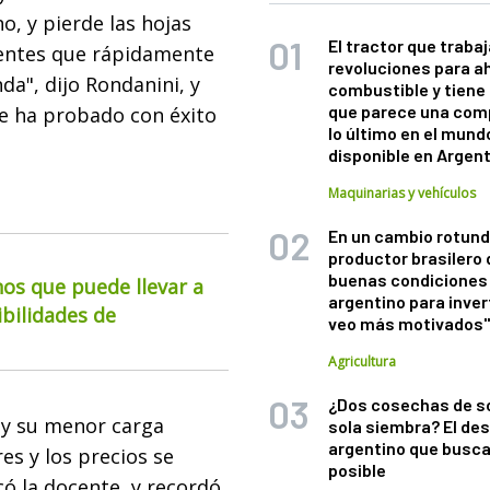
o, y pierde las hojas
El tractor que trabaj
ientes que rápidamente
revoluciones para a
da", dijo Rondanini, y
combustible y tiene
que parece una com
e ha probado con éxito
lo último en el mund
disponible en Argen
Maquinarias y vehículos
En un cambio rotund
productor brasilero
buenas condiciones 
os que puede llevar a
argentino para inver
ibilidades de
veo más motivados
Agricultura
¿Dos cosechas de s
 y su menor carga
sola siembra? El des
argentino que busca
s y los precios se
posible
ó la docente, y recordó