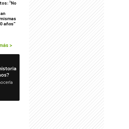
tos: "No
n
gan
s mismas
50 años"
 más
>
istoria
nos?
ocerla