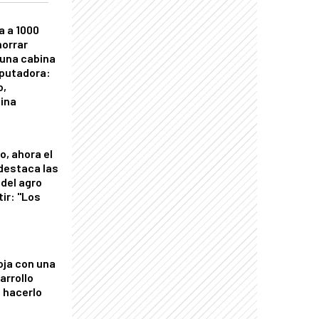
a a 1000
horrar
 una cabina
putadora:
o,
tina
o, ahora el
 destaca las
del agro
tir: "Los
"
oja con una
arrollo
 hacerlo