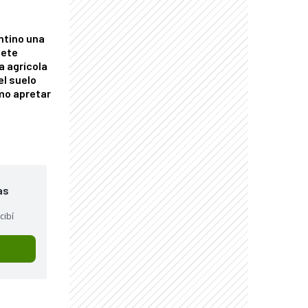
ntino una
mete
a agrícola
el suelo
mo apretar
as
cibí