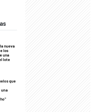
das
 la nueva
e los
re una
l lote
uelos que
o una
ho"