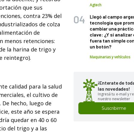
Agtech
ortación que sus
nciones, contra 23% del
Llegó al campo arge
tecnología que pro
ndustrializados de colza
cambiar una práctic
 alimentación de
clave: ¿Y si analizar 
en menos retenciones:
fuera tan simple co
un botón?
de la harina de trigo y
e reintegro).
Maquinarias y vehículos
¡Enterate de tod
te calidad para la salud
las novedades!
erciales, el cultivo de
Ingresá tu e-mail y re
nuestro newsletter
. De hecho, luego de
Suscribirme
cie, este año se espera
ría quedar en 40 o 60
o del trigo y a las