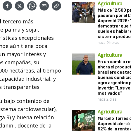
Agricultura
Más de 12.500 
pasaron por el 
Aapresid 2026: "
el tercero más
demostrar que h
 palma y soja-,
suelo es hablar 
sistema produc
rísticas excepcionales
hace 9 horas
onde aún tiene poca
un mayor interés y
Agricultura
En un cambio ro
os campañas, su
ahora el produc
000 hectáreas, al tiempo
brasilero desta
buenas condici
apacidad industrial, y
agro argentino 
s transparentes.
invertir: "Los v
motivados"
hace 2 días
su bajo contenido de
istema cardiovascular),
Agricultura
ga 9) y buena relación
Marcelo Torres 
Aapresid alertó 
anini, docente de la
62% de la renta 