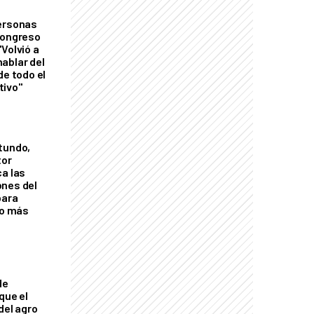
personas
Congreso
Volvió a
ablar del
de todo el
tivo"
tundo,
tor
ca las
ones del
para
eo más
de
que el
del agro