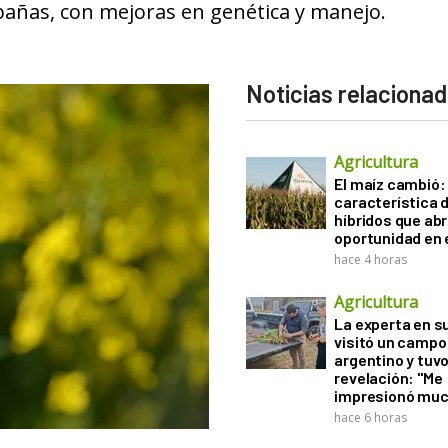
pañas, con mejoras en genética y manejo.
Noticias relaciona
Agricultura
El maíz cambió:
característica d
híbridos que ab
oportunidad en e
hace 4 horas
Agricultura
La experta en s
visitó un campo
argentino y tuv
revelación: "Me
impresionó muc
hace 6 horas