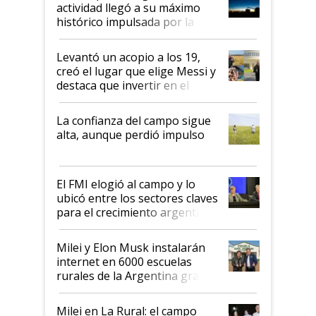
liderazgo en un semestre
actividad llegó a su máximo
récord
histórico impulsada por la
cosecha y las exportaciones
Levantó un acopio a los 19,
creó el lugar que elige Messi y
destaca que invertir en el
kirchnerismo era como "darle
plata a un hijo para droga":
La confianza del campo sigue
Juan Félix Rossetti, el libertario
alta, aunque perdió impulso
que de una dura crisis salió
más fuerte y apuesta al cambio
de Milei
El FMI elogió al campo y lo
ubicó entre los sectores claves
para el crecimiento argentino
Milei y Elon Musk instalarán
internet en 6000 escuelas
rurales de la Argentina gracias
a un acuerdo con Starlink
Milei en La Rural: el campo