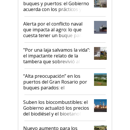
buques y puertos: el Gobierno
acuerda con los prácticos y
suspende el decreto de
desregulación
Alerta por el conflicto naval
que impacta al agro: lo que
cuesta tener un buque parado
y el peligro de que Argentina
pase a ser "país sucio"
"Por una laja salvamos la vida":
el impactante relato de la
tambera que sobrevivió al
tornado
“Alta preocupación” en los
puertos del Gran Rosario por
buques parados: el
funcionamiento de las
exportadoras en tensión tras
Suben los biocombustibles: el
la medida de fuerza de los
Gobierno actualizó los precios
prácticos
del biodiésel y el bioetanol
Nuevo aumento para los