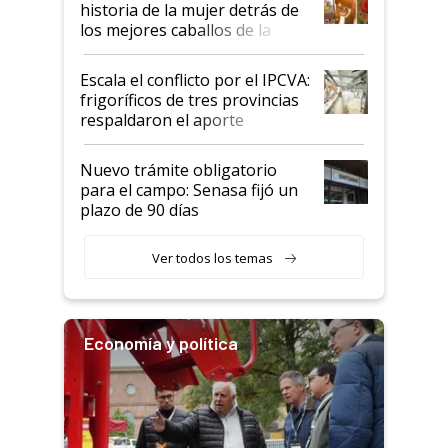
historia de la mujer detrás de
los mejores caballos de la
Argentina y los mitos que
todavía hacen sufrir a estos
Escala el conflicto por el IPCVA:
animales: "Mientras me
frigoríficos de tres provincias
descalificaban, yo seguí
respaldaron el aporte
haciendo currículum"
obligatorio
Nuevo trámite obligatorio
para el campo: Senasa fijó un
plazo de 90 días
Ver todos los temas
Economía y política