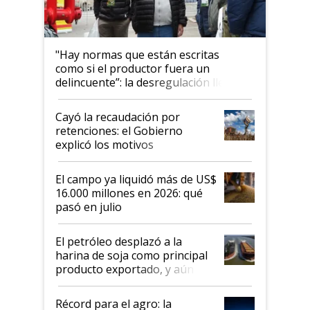
"Hay normas que están escritas
como si el productor fuera un
delincuente”: la desregulación llegó
al Congreso Aapresid y hasta se
habló del financiamiento al IPCVA
Cayó la recaudación por
retenciones: el Gobierno
explicó los motivos
El campo ya liquidó más de US$
16.000 millones en 2026: qué
pasó en julio
El petróleo desplazó a la
harina de soja como principal
producto exportado, y aún así
el agro aportó casi seis de cada
diez dólares y sostuvo el
Récord para el agro: la