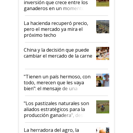
inversión que crece entre los
ganaderos en un momento
histórico para la actividad
La hacienda recuperó precio,
pero el mercado ya mira el
próximo techo
China y la decisión que puede
cambiar el mercado de la carne
"Tienen un país hermoso, con
todo, merecen que les vaya
bien": el mensaje de una
ganadera uruguaya sobre las
oportunidades que se abren
"Los pastizales naturales son
para el agro en Argentina, con
aliados estratégicos para la
foco en la carne
producción ganadera", destaca
la iniciativa que ya reúne a 46
establecimientos en Argentina
La herradora del agro, la