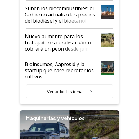
exportadoras en tensión tras
Suben los biocombustibles: el
la medida de fuerza de los
Gobierno actualizó los precios
prácticos
del biodiésel y el bioetanol
Nuevo aumento para los
trabajadores rurales: cuánto
cobrará un peón desde julio
Bioinsumos, Aapresid y la
startup que hace rebrotar los
cultivos
Ver todos los temas
Maquinarias y vehículos