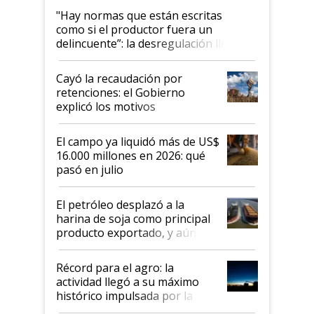
"Hay normas que están escritas
como si el productor fuera un
delincuente”: la desregulación llegó
al Congreso Aapresid y hasta se
habló del financiamiento al IPCVA
Cayó la recaudación por
retenciones: el Gobierno
explicó los motivos
El campo ya liquidó más de US$
16.000 millones en 2026: qué
pasó en julio
El petróleo desplazó a la
harina de soja como principal
producto exportado, y aún así
el agro aportó casi seis de cada
diez dólares y sostuvo el
Récord para el agro: la
liderazgo en un semestre
actividad llegó a su máximo
récord
histórico impulsada por la
cosecha y las exportaciones