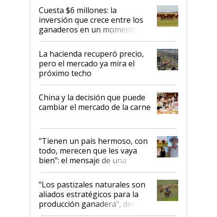
Cuesta $6 millones: la
inversión que crece entre los
ganaderos en un momento
histórico para la actividad
La hacienda recuperó precio,
pero el mercado ya mira el
próximo techo
China y la decisión que puede
cambiar el mercado de la carne
"Tienen un país hermoso, con
todo, merecen que les vaya
bien": el mensaje de una
ganadera uruguaya sobre las
oportunidades que se abren
"Los pastizales naturales son
para el agro en Argentina, con
aliados estratégicos para la
foco en la carne
producción ganadera", destaca
la iniciativa que ya reúne a 46