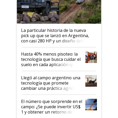
La particular historia de la nueva
pick up que se lanzó en Argentina,
con casi 280 HP y un diseño único: a
cuánto se vende
Hasta 40% menos pisoteo: la
tecnología que busca cuidar el
suelo en cada aplicación que
llevó Jacto al Congreso
Aapresid 2026
Llegó al campo argentino una
tecnología que promete
cambiar una práctica agrícola
clave: ¿Y si analizar el suelo
fuera tan simple como apretar
El número que sorprende en el
un botón?
campo: ¿Se puede invertir US$
1 y obtener un retorno de
hasta US$ 10 en agricultura?