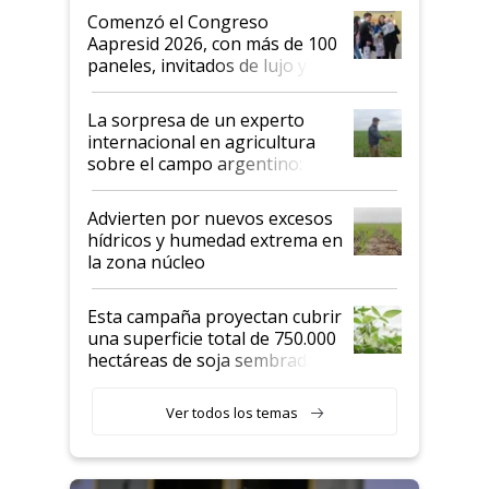
Argentina se sigan discutiendo
Comenzó el Congreso
las mismas cosas de hace 50
Aapresid 2026, con más de 100
años"
paneles, invitados de lujo y
todas las tendencias
La sorpresa de un experto
internacional en agricultura
sobre el campo argentino:
"Estoy muy impresionado"
Advierten por nuevos excesos
hídricos y humedad extrema en
la zona núcleo
Esta campaña proyectan cubrir
una superficie total de 750.000
hectáreas de soja sembradas
con una nueva generación de
variedades que marcan un
Ver todos los temas
salto tecnológico en genética y
rendimiento