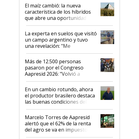
infinitas"
El maíz cambió: la nueva
característica de los híbridos
que abre una oportunidad en
el lote
La experta en suelos que visitó
un campo argentino y tuvo
una revelación: "Me
impresionó mucho"
Más de 12.500 personas
pasaron por el Congreso
Aapresid 2026: "Volvió a
demostrar que hablar del
suelo es hablar de todo el
En un cambio rotundo, ahora
sistema productivo"
el productor brasilero destaca
las buenas condiciones del
agro argentino para invertir:
"Los veo más motivados"
Marcelo Torres de Aapresid
alertó que el 62% de la renta
del agro se va en impuestos:
"No es bueno que en