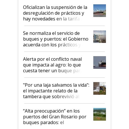
Oficializan la suspensión de la
desregulación de prácticos y
hay novedades en la tarifa de
la hidrovía
Se normaliza el servicio de
buques y puertos: el Gobierno
acuerda con los prácticos y
suspende el decreto de
desregulación
Alerta por el conflicto naval
que impacta al agro: lo que
cuesta tener un buque parado
y el peligro de que Argentina
pase a ser "país sucio"
"Por una laja salvamos la vida":
el impactante relato de la
tambera que sobrevivió al
tornado
“Alta preocupación” en los
puertos del Gran Rosario por
buques parados: el
funcionamiento de las