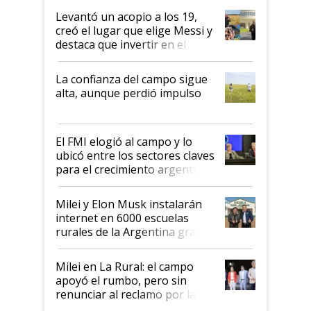
Levantó un acopio a los 19,
creó el lugar que elige Messi y
destaca que invertir en el
kirchnerismo era como "darle
plata a un hijo para droga":
La confianza del campo sigue
Juan Félix Rossetti, el libertario
alta, aunque perdió impulso
que de una dura crisis salió
más fuerte y apuesta al cambio
de Milei
El FMI elogió al campo y lo
ubicó entre los sectores claves
para el crecimiento argentino
Milei y Elon Musk instalarán
internet en 6000 escuelas
rurales de la Argentina gracias
a un acuerdo con Starlink
Milei en La Rural: el campo
apoyó el rumbo, pero sin
renunciar al reclamo por las
retenciones