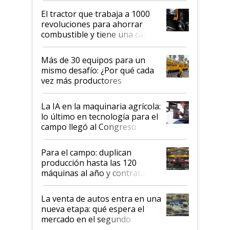
El tractor que trabaja a 1000
revoluciones para ahorrar
combustible y tiene una cabina
que parece una computadora:
lo último en el mundo,
Más de 30 equipos para un
disponible en Argentina
mismo desafío: ¿Por qué cada
vez más productores
incorporan fertilizante bajo
tierra?
La IA en la maquinaria agrícola:
lo último en tecnología para el
campo llegó al Congreso
Aapresid 2026
Para el campo: duplican
producción hasta las 120
máquinas al año y contratan
especialistas de la industria
automotriz para lograrlo
La venta de autos entra en una
nueva etapa: qué espera el
mercado en el segundo
semestre