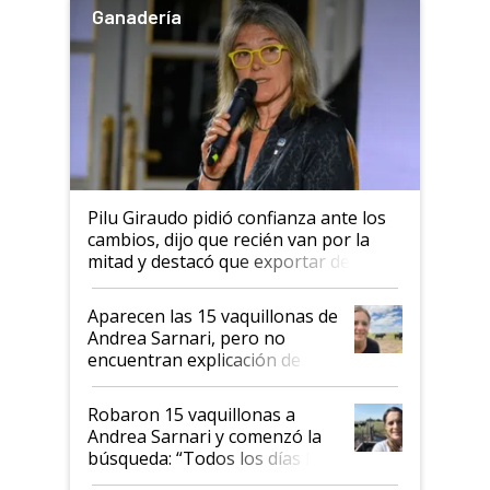
Ganadería
Pilu Giraudo pidió confianza ante los
cambios, dijo que recién van por la
mitad y destacó que exportar dejó de
ser "para unos pocos": "Tenemos un
mandato muy claro del gobierno
Aparecen las 15 vaquillonas de
nacional"
Andrea Sarnari, pero no
encuentran explicación de
cómo llegaron allí
Robaron 15 vaquillonas a
Andrea Sarnari y comenzó la
búsqueda: “Todos los días le
toca a algún productor”