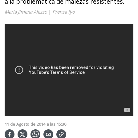
a la problemática de malezas resistentes.
María Jimena Alesso
|
Prensa fyo
11
de
Agosto
de
2014
a las
15:30