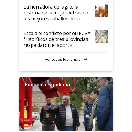
establecimientos en Argentina
La herradora del agro, la
historia de la mujer detrás de
los mejores caballos de la
Argentina y los mitos que
todavía hacen sufrir a estos
Escala el conflicto por el IPCVA:
animales: "Mientras me
frigoríficos de tres provincias
descalificaban, yo seguí
respaldaron el aporte
haciendo currículum"
obligatorio
Ver todos los temas
Economía y política