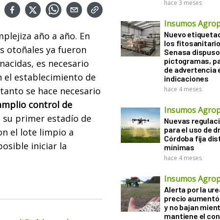
hace 3 meses
Insumos Agrop
Nuevo etiqueta
plejiza año a año. En
los fitosanitari
s otoñales ya fueron
Senasa dispuso 
pictogramas, p
nacidas, es necesario
de advertencia 
 el establecimiento de
indicaciones
tanto se hace necesario
hace 4 meses
amplio control de
Insumos Agrop
 su primer estadío de
Nuevas regulac
para el uso de d
n el lote limpio a
Córdoba fija di
sible iniciar la
mínimas
hace 4 meses
Insumos Agrop
Alerta por la ure
precio aumentó
y no bajan mien
mantiene el con