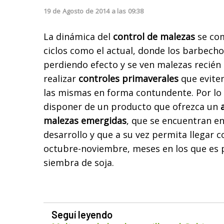
19
de
Agosto
de
2014
a las
09:38
La dinámica del
control de malezas
se com
ciclos como el actual, donde los barbecho
perdiendo efecto y se ven malezas recién 
realizar
controles primaverales
que eviten
las mismas en forma contundente. Por lo 
disponer de un producto que ofrezca un
malezas emergidas
, que se encuentran en
desarrollo y que a su vez permita llegar co
octubre-noviembre, meses en los que es po
siembra de soja.
Seguí leyendo