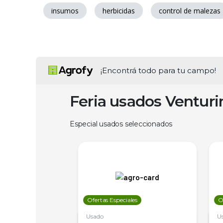
insumos
herbicidas
control de malezas
¡Encontrá todo para tu campo!
Feria usados Ventur
Especial usados seleccionados
les
Ofertas Especiales
O
Usado
U