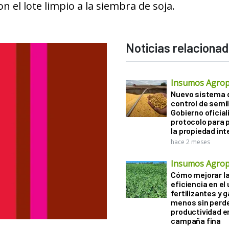
 el lote limpio a la siembra de soja.
Noticias relaciona
Insumos Agrop
Nuevo sistema 
control de semil
Gobierno oficiali
protocolo para 
la propiedad int
hace 2 meses
Insumos Agrop
Cómo mejorar l
eficiencia en el
fertilizantes y 
menos sin perd
productividad en
campaña fina