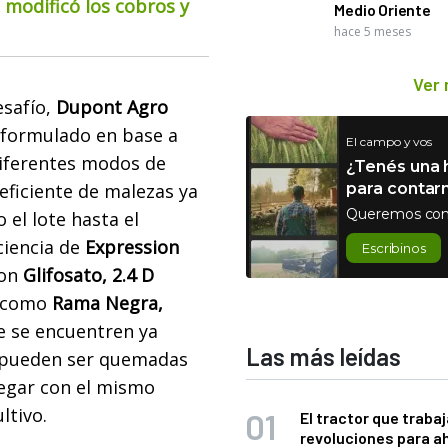
o modificó los cobros y
Medio Oriente
hace 5 meses
Ver
safío,
Dupont Agro
a formulado en base a
El campo y vos
iferentes modos de
¿Tenés una h
eficiente de malezas ya
para contar
Queremos con
el lote hasta el
ciencia de
Expression
Escribinos
con
Glifosato, 2.4 D
s como
Rama Negra,
e se encuentren ya
Las más leídas
, pueden ser quemadas
llegar con el mismo
ltivo.
El tractor que trabaj
revoluciones para a