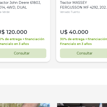
ractor John Deere 6180J,
Tractor MASSEY
014, 4WD, DUAL
FERGUSSON MF 4292, 2020
la Verde
4WD, PATON
Venado Tuerto
U$
120.000
U$
40.000
0% de entrega + financiación
30% de entrega + financiación
inancialo en 3 años
Financialo en 3 años
Consultar
Consultar