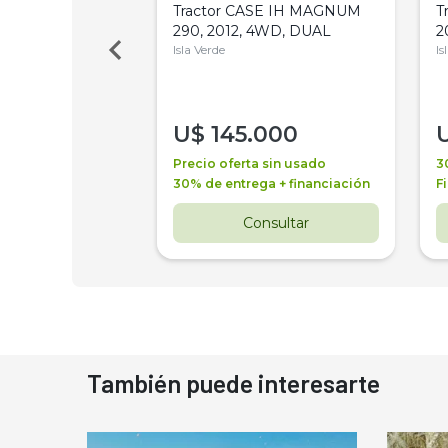
a Metalfor 7040,
Tractor CASE IH MAGNUM
T
Bot 32 Mts
290, 2012, 4WD, DUAL
2
Isla Verde
Is
000
U$
145.000
a + financiación
Precio oferta sin usado
3
 4 años
30% de entrega + financiación
F
nsultar
Consultar
También puede interesarte