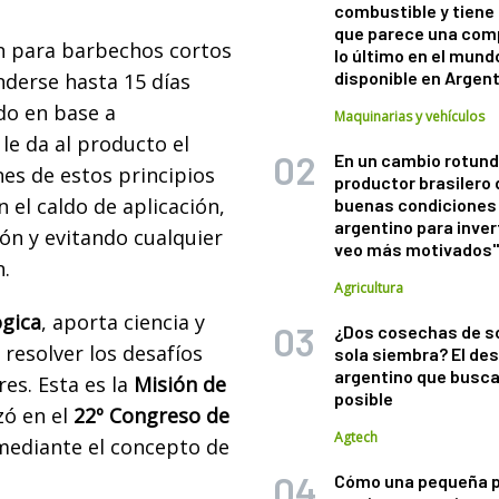
combustible y tiene
que parece una com
n para barbechos cortos
lo último en el mund
disponible en Argen
nderse hasta 15 días
do en base a
Maquinarias y vehículos
le da al producto el
En un cambio rotund
nes de estos principios
productor brasilero
 el caldo de aplicación,
buenas condiciones 
argentino para inver
n y evitando cualquier
veo más motivados
n.
Agricultura
ógica
, aporta ciencia y
¿Dos cosechas de s
 resolver los desafíos
sola siembra? El des
argentino que busca
es. Esta es la
Misión de
posible
ó en el
22º Congreso de
Agtech
mediante el concepto de
Cómo una pequeña 