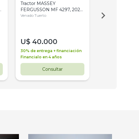
Tractor MASSEY
Tractor AGCO ALL
,
FERGUSSON MF 4297, 2020,
2003, 4WD, PA
4WD, PATON
Venado Tuerto
Venado Tuerto
U$
40.000
U$
30.000
30% de entrega + financiación
30% de entrega + 
Financialo en 4 años
Financialo en 3 a
Consultar
Consul