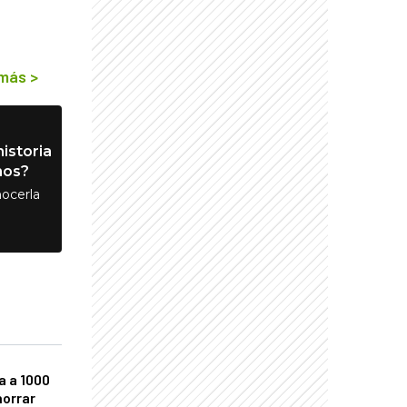
 más
>
istoria
nos?
ocerla
a a 1000
horrar