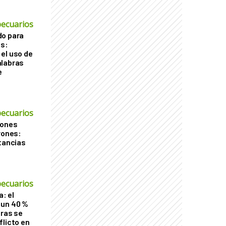
ecuarios
do para
os:
el uso de
alabras
e
ecuarios
iones
rones:
stancias
ecuarios
a: el
 un 40 %
tras se
flicto en