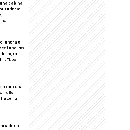
 una cabina
putadora:
o,
tina
o, ahora el
 destaca las
del agro
tir: "Los
"
oja con una
arrollo
 hacerlo
panadería