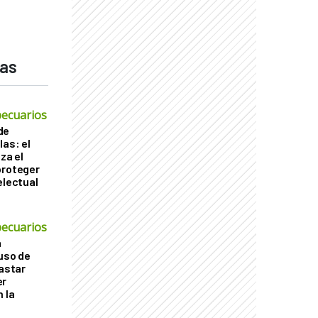
das
ecuarios
de
las: el
za el
proteger
electual
ecuarios
a
 uso de
gastar
er
 la