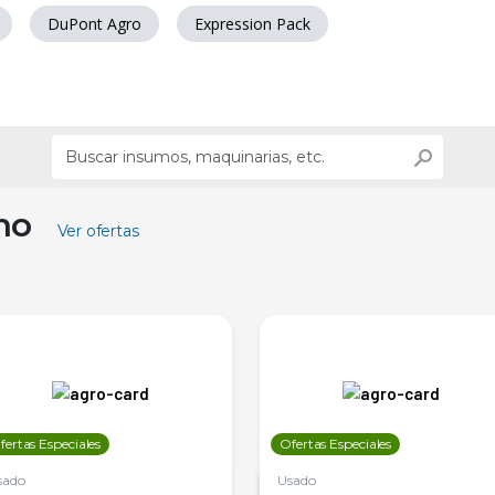
DuPont Agro
Expression Pack
ino
Ver ofertas
fertas Especiales
Ofertas Especiales
sado
Usado