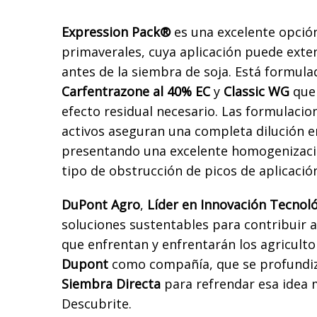
Expression Pack®
es una excelente opció
primaverales, cuya aplicación puede exte
antes de la siembra de soja. Está formula
Carfentrazone al 40% EC
y
Classic WG
que 
efecto residual necesario. Las formulacio
activos aseguran una completa dilución en
presentando una excelente homogenizació
tipo de obstrucción de picos de aplicació
DuPont Agro
,
Líder en Innovación Tecnol
soluciones sustentables para contribuir a
que enfrentan y enfrentarán los agricultor
Dupont
como compañía, que se profundiz
Siembra Directa
para refrendar esa idea 
Descubrite.