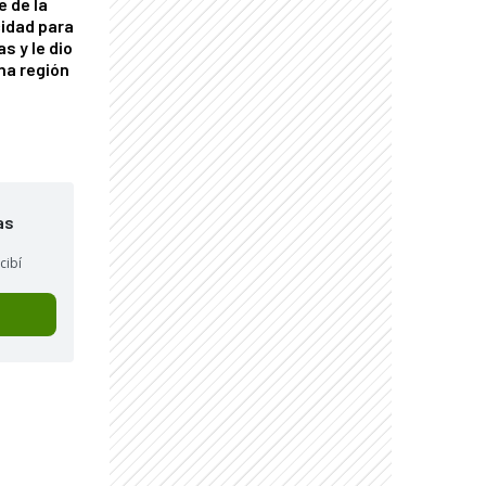
e de la
idad para
s y le dio
una región
as
cibí