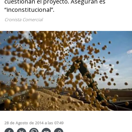
cuestionan el proyecto. Aseguran es
“inconstitucional”.
Cronista Comercial
28
de
Agosto
de
2014
a las
07:49