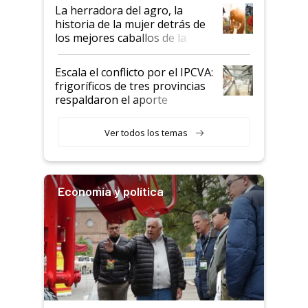
establecimientos en Argentina
La herradora del agro, la
historia de la mujer detrás de
los mejores caballos de la
Argentina y los mitos que
todavía hacen sufrir a estos
Escala el conflicto por el IPCVA:
animales: "Mientras me
frigoríficos de tres provincias
descalificaban, yo seguí
respaldaron el aporte
haciendo currículum"
obligatorio
Ver todos los temas
Economía y política