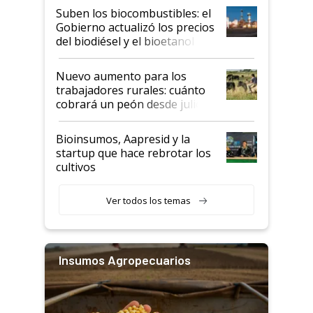
exportadoras en tensión tras
Suben los biocombustibles: el
la medida de fuerza de los
Gobierno actualizó los precios
prácticos
del biodiésel y el bioetanol
Nuevo aumento para los
trabajadores rurales: cuánto
cobrará un peón desde julio
Bioinsumos, Aapresid y la
startup que hace rebrotar los
cultivos
Ver todos los temas
Insumos Agropecuarios