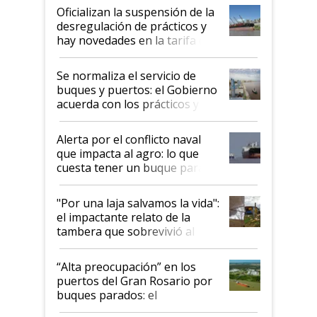
Oficializan la suspensión de la
desregulación de prácticos y
hay novedades en la tarifa de
la hidrovía
Se normaliza el servicio de
buques y puertos: el Gobierno
acuerda con los prácticos y
suspende el decreto de
desregulación
Alerta por el conflicto naval
que impacta al agro: lo que
cuesta tener un buque parado
y el peligro de que Argentina
pase a ser "país sucio"
"Por una laja salvamos la vida":
el impactante relato de la
tambera que sobrevivió al
tornado
“Alta preocupación” en los
puertos del Gran Rosario por
buques parados: el
funcionamiento de las