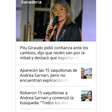
Ganadería
Pilu Giraudo pidió confianza ante los
cambios, dijo que recién van por la
mitad y destacó que exportar dejó de
ser "para unos pocos": "Tenemos un
mandato muy claro del gobierno
Aparecen las 15 vaquillonas de
nacional"
Andrea Sarnari, pero no
encuentran explicación de
cómo llegaron allí
Robaron 15 vaquillonas a
Andrea Sarnari y comenzó la
búsqueda: “Todos los días le
toca a algún productor”