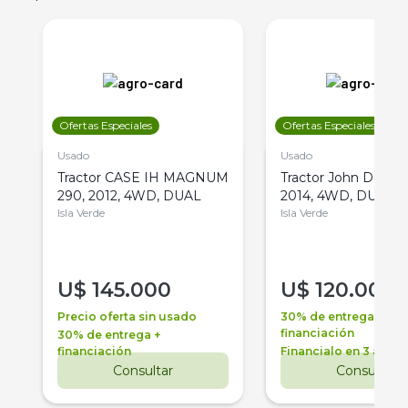
Ofertas Especiales
Ofertas Especiales
Usado
Usado
Tractor CASE IH MAGNUM
Tractor John Deere 
290, 2012, 4WD, DUAL
2014, 4WD, DUAL
Isla Verde
Isla Verde
U$
145.000
U$
120.000
Precio oferta sin usado
30% de entrega +
financiación
30% de entrega +
financiación
Financialo en 3 años
Consultar
Consultar