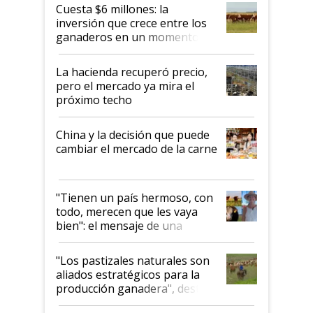
Cuesta $6 millones: la
inversión que crece entre los
ganaderos en un momento
histórico para la actividad
La hacienda recuperó precio,
pero el mercado ya mira el
próximo techo
China y la decisión que puede
cambiar el mercado de la carne
"Tienen un país hermoso, con
todo, merecen que les vaya
bien": el mensaje de una
ganadera uruguaya sobre las
oportunidades que se abren
"Los pastizales naturales son
para el agro en Argentina, con
aliados estratégicos para la
foco en la carne
producción ganadera", destaca
la iniciativa que ya reúne a 46