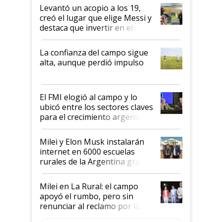
Levantó un acopio a los 19,
creó el lugar que elige Messi y
destaca que invertir en el
kirchnerismo era como "darle
plata a un hijo para droga":
La confianza del campo sigue
Juan Félix Rossetti, el libertario
alta, aunque perdió impulso
que de una dura crisis salió
más fuerte y apuesta al cambio
de Milei
El FMI elogió al campo y lo
ubicó entre los sectores claves
para el crecimiento argentino
Milei y Elon Musk instalarán
internet en 6000 escuelas
rurales de la Argentina gracias
a un acuerdo con Starlink
Milei en La Rural: el campo
apoyó el rumbo, pero sin
renunciar al reclamo por las
retenciones