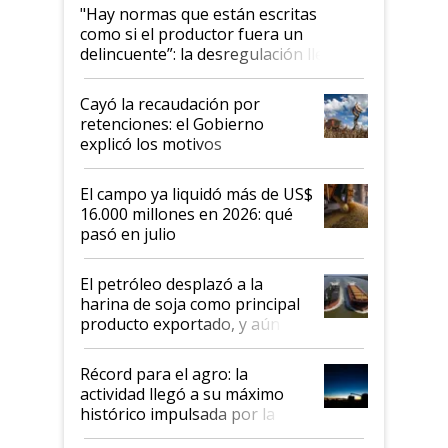
"Hay normas que están escritas
como si el productor fuera un
delincuente”: la desregulación llegó
al Congreso Aapresid y hasta se
habló del financiamiento al IPCVA
Cayó la recaudación por
retenciones: el Gobierno
explicó los motivos
El campo ya liquidó más de US$
16.000 millones en 2026: qué
pasó en julio
El petróleo desplazó a la
harina de soja como principal
producto exportado, y aún así
el agro aportó casi seis de cada
diez dólares y sostuvo el
Récord para el agro: la
liderazgo en un semestre
actividad llegó a su máximo
récord
histórico impulsada por la
cosecha y las exportaciones