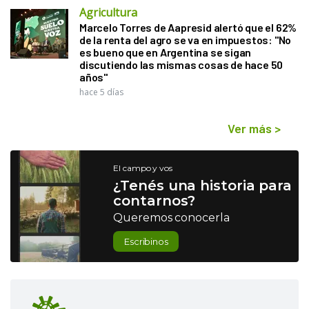
Agricultura
Marcelo Torres de Aapresid alertó que el 62%
de la renta del agro se va en impuestos: "No
es bueno que en Argentina se sigan
discutiendo las mismas cosas de hace 50
años"
hace 5 días
Ver más
>
El campo y vos
¿Tenés una historia para
contarnos?
Queremos conocerla
Escribinos