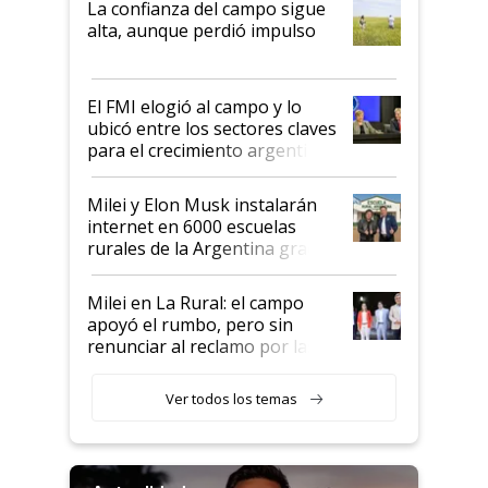
La confianza del campo sigue
Juan Félix Rossetti, el libertario
alta, aunque perdió impulso
que de una dura crisis salió
más fuerte y apuesta al cambio
de Milei
El FMI elogió al campo y lo
ubicó entre los sectores claves
para el crecimiento argentino
Milei y Elon Musk instalarán
internet en 6000 escuelas
rurales de la Argentina gracias
a un acuerdo con Starlink
Milei en La Rural: el campo
apoyó el rumbo, pero sin
renunciar al reclamo por las
retenciones
Ver todos los temas