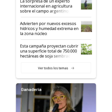
La sorpresa de un experto
internacional en agricultura
sobre el campo argentino:
"Estoy muy impresionado"
Advierten por nuevos excesos
hídricos y humedad extrema en
la zona núcleo
Esta campaña proyectan cubrir
una superficie total de 750.000
hectáreas de soja sembradas
con una nueva generación de
variedades que marcan un
Ver todos los temas
salto tecnológico en genética y
rendimiento
Ganadería