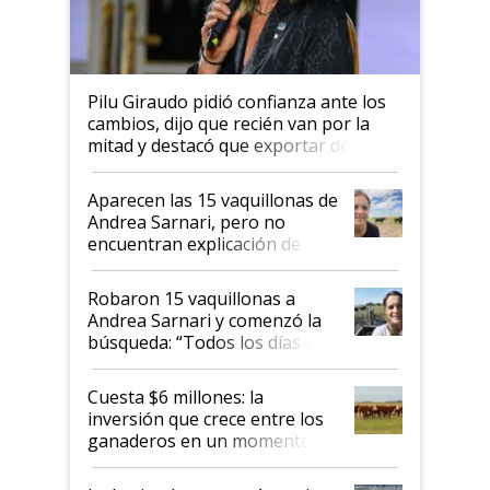
Pilu Giraudo pidió confianza ante los
cambios, dijo que recién van por la
mitad y destacó que exportar dejó de
ser "para unos pocos": "Tenemos un
mandato muy claro del gobierno
Aparecen las 15 vaquillonas de
nacional"
Andrea Sarnari, pero no
encuentran explicación de
cómo llegaron allí
Robaron 15 vaquillonas a
Andrea Sarnari y comenzó la
búsqueda: “Todos los días le
toca a algún productor”
Cuesta $6 millones: la
inversión que crece entre los
ganaderos en un momento
histórico para la actividad