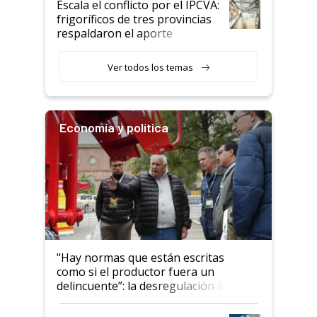
Escala el conflicto por el IPCVA:
animales: "Mientras me
frigoríficos de tres provincias
descalificaban, yo seguí
respaldaron el aporte
haciendo currículum"
obligatorio
Ver todos los temas
Economía y política
"Hay normas que están escritas
como si el productor fuera un
delincuente”: la desregulación llegó
al Congreso Aapresid y hasta se
habló del financiamiento al IPCVA