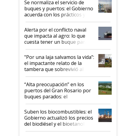
Se normaliza el servicio de
buques y puertos: el Gobierno
acuerda con los prácticos y
suspende el decreto de
desregulación
Alerta por el conflicto naval
que impacta al agro: lo que
cuesta tener un buque parado
y el peligro de que Argentina
pase a ser "país sucio"
"Por una laja salvamos la vida":
el impactante relato de la
tambera que sobrevivió al
tornado
“Alta preocupación” en los
puertos del Gran Rosario por
buques parados: el
funcionamiento de las
exportadoras en tensión tras
Suben los biocombustibles: el
la medida de fuerza de los
Gobierno actualizó los precios
prácticos
del biodiésel y el bioetanol