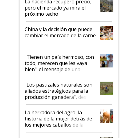
La hacienda recuperó precio,
pero el mercado ya mira el
próximo techo
China y la decisión que puede
cambiar el mercado de la carne
"Tienen un país hermoso, con
todo, merecen que les vaya
bien": el mensaje de una
ganadera uruguaya sobre las
oportunidades que se abren
"Los pastizales naturales son
para el agro en Argentina, con
aliados estratégicos para la
foco en la carne
producción ganadera", destaca
la iniciativa que ya reúne a 46
establecimientos en Argentina
La herradora del agro, la
historia de la mujer detrás de
los mejores caballos de la
Argentina y los mitos que
todavía hacen sufrir a estos