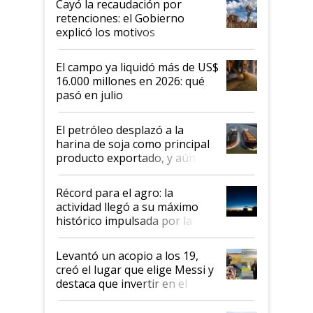
Cayó la recaudación por
retenciones: el Gobierno
explicó los motivos
El campo ya liquidó más de US$
16.000 millones en 2026: qué
pasó en julio
El petróleo desplazó a la
harina de soja como principal
producto exportado, y aún así
el agro aportó casi seis de cada
diez dólares y sostuvo el
Récord para el agro: la
liderazgo en un semestre
actividad llegó a su máximo
récord
histórico impulsada por la
cosecha y las exportaciones
Levantó un acopio a los 19,
creó el lugar que elige Messi y
destaca que invertir en el
kirchnerismo era como "darle
plata a un hijo para droga":