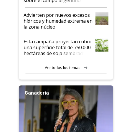
sobre el campo argentino:
"Estoy muy impresionado"
Advierten por nuevos excesos
hídricos y humedad extrema en
la zona núcleo
Esta campaña proyectan cubrir
una superficie total de 750.000
hectáreas de soja sembradas
con una nueva generación de
variedades que marcan un
Ver todos los temas
salto tecnológico en genética y
rendimiento
Ganadería