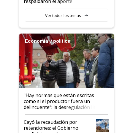
respaldaron el aporte
haciendo currículum"
obligatorio
Ver todos los temas
Economía y política
"Hay normas que están escritas
como si el productor fuera un
delincuente”: la desregulación llegó
al Congreso Aapresid y hasta se
habló del financiamiento al IPCVA
Cayó la recaudación por
retenciones: el Gobierno