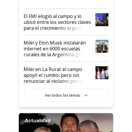
más fuerte y apuesta al cambio
de Milei
El FMI elogió al campo y lo
ubicó entre los sectores claves
para el crecimiento argentino
Milei y Elon Musk instalarán
internet en 6000 escuelas
rurales de la Argentina gracias
a un acuerdo con Starlink
Milei en La Rural: el campo
apoyó el rumbo, pero sin
renunciar al reclamo por las
retenciones
Ver todos los temas
Actualidad