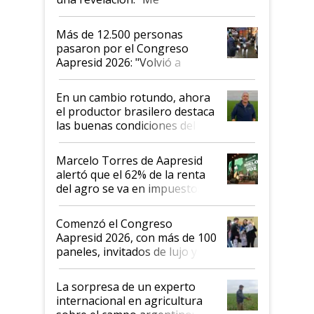
impresionó mucho"
Más de 12.500 personas
pasaron por el Congreso
Aapresid 2026: "Volvió a
demostrar que hablar del
suelo es hablar de todo el
En un cambio rotundo, ahora
sistema productivo"
el productor brasilero destaca
las buenas condiciones del
agro argentino para invertir:
"Los veo más motivados"
Marcelo Torres de Aapresid
alertó que el 62% de la renta
del agro se va en impuestos:
"No es bueno que en
Argentina se sigan discutiendo
Comenzó el Congreso
las mismas cosas de hace 50
Aapresid 2026, con más de 100
años"
paneles, invitados de lujo y
todas las tendencias
La sorpresa de un experto
internacional en agricultura