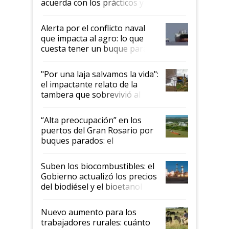
acuerda con los prácticos y
suspende el decreto de
desregulación
Alerta por el conflicto naval
que impacta al agro: lo que
cuesta tener un buque parado
y el peligro de que Argentina
pase a ser "país sucio"
"Por una laja salvamos la vida":
el impactante relato de la
tambera que sobrevivió al
tornado
“Alta preocupación” en los
puertos del Gran Rosario por
buques parados: el
funcionamiento de las
exportadoras en tensión tras
Suben los biocombustibles: el
la medida de fuerza de los
Gobierno actualizó los precios
prácticos
del biodiésel y el bioetanol
Nuevo aumento para los
trabajadores rurales: cuánto