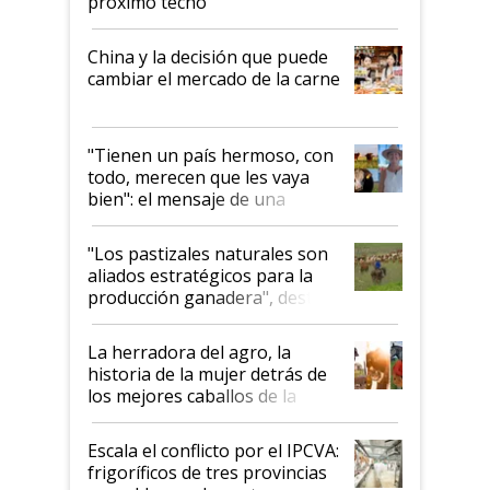
próximo techo
China y la decisión que puede
cambiar el mercado de la carne
"Tienen un país hermoso, con
todo, merecen que les vaya
bien": el mensaje de una
ganadera uruguaya sobre las
oportunidades que se abren
"Los pastizales naturales son
para el agro en Argentina, con
aliados estratégicos para la
foco en la carne
producción ganadera", destaca
la iniciativa que ya reúne a 46
establecimientos en Argentina
La herradora del agro, la
historia de la mujer detrás de
los mejores caballos de la
Argentina y los mitos que
todavía hacen sufrir a estos
Escala el conflicto por el IPCVA:
animales: "Mientras me
frigoríficos de tres provincias
descalificaban, yo seguí