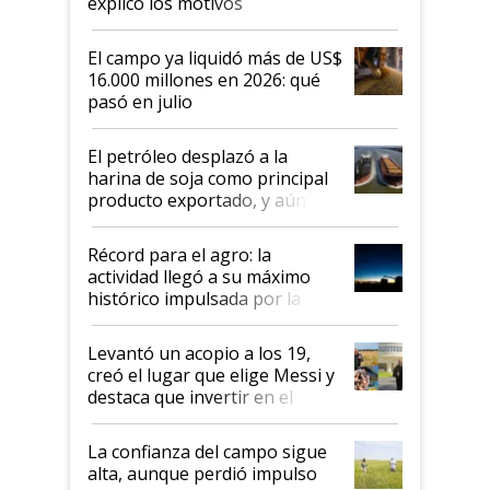
explicó los motivos
El campo ya liquidó más de US$
16.000 millones en 2026: qué
pasó en julio
El petróleo desplazó a la
harina de soja como principal
producto exportado, y aún así
el agro aportó casi seis de cada
diez dólares y sostuvo el
Récord para el agro: la
liderazgo en un semestre
actividad llegó a su máximo
récord
histórico impulsada por la
cosecha y las exportaciones
Levantó un acopio a los 19,
creó el lugar que elige Messi y
destaca que invertir en el
kirchnerismo era como "darle
plata a un hijo para droga":
La confianza del campo sigue
Juan Félix Rossetti, el libertario
alta, aunque perdió impulso
que de una dura crisis salió