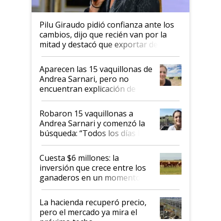
Pilu Giraudo pidió confianza ante los
cambios, dijo que recién van por la
mitad y destacó que exportar dejó de
ser "para unos pocos": "Tenemos un
mandato muy claro del gobierno
Aparecen las 15 vaquillonas de
nacional"
Andrea Sarnari, pero no
encuentran explicación de
cómo llegaron allí
Robaron 15 vaquillonas a
Andrea Sarnari y comenzó la
búsqueda: “Todos los días le
toca a algún productor”
Cuesta $6 millones: la
inversión que crece entre los
ganaderos en un momento
histórico para la actividad
La hacienda recuperó precio,
pero el mercado ya mira el