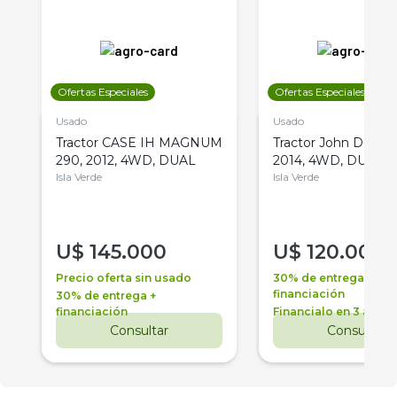
Ofertas Especiales
Ofertas Especiales
Usado
Usado
Tractor CASE IH MAGNUM
Tractor John Deere 
290, 2012, 4WD, DUAL
2014, 4WD, DUAL
Isla Verde
Isla Verde
U$
145.000
U$
120.000
Precio oferta sin usado
30% de entrega +
financiación
30% de entrega +
financiación
Financialo en 3 años
Consultar
Consultar