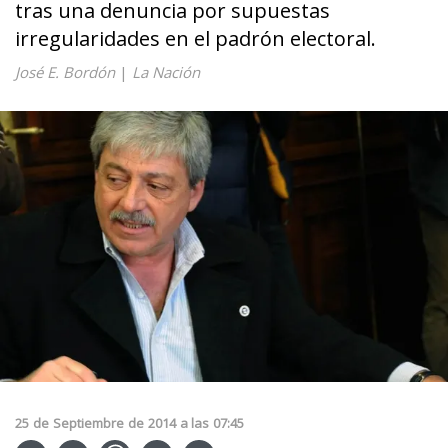
tras una denuncia por supuestas
irregularidades en el padrón electoral.
José E. Bordón
|
La Nación
25
de
Septiembre
de
2014
a las
07:45