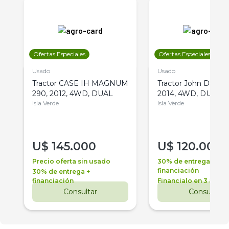
Ofertas Especiales
Ofertas Especiales
Usado
Usado
Tractor CASE IH MAGNUM
Tractor John Deere 
290, 2012, 4WD, DUAL
2014, 4WD, DUAL
Isla Verde
Isla Verde
U$
145.000
U$
120.000
Precio oferta sin usado
30% de entrega +
financiación
30% de entrega +
financiación
Financialo en 3 años
Consultar
Consultar