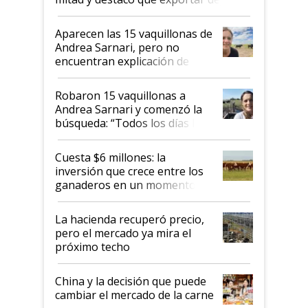
ser "para unos pocos": "Tenemos un
mandato muy claro del gobierno
Aparecen las 15 vaquillonas de
nacional"
Andrea Sarnari, pero no
encuentran explicación de
cómo llegaron allí
Robaron 15 vaquillonas a
Andrea Sarnari y comenzó la
búsqueda: “Todos los días le
toca a algún productor”
Cuesta $6 millones: la
inversión que crece entre los
ganaderos en un momento
histórico para la actividad
La hacienda recuperó precio,
pero el mercado ya mira el
próximo techo
China y la decisión que puede
cambiar el mercado de la carne