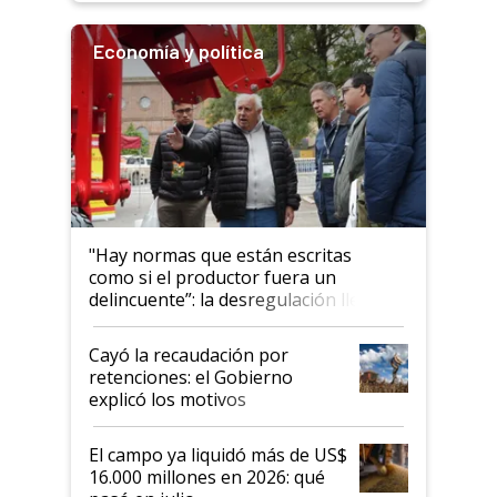
Economía y política
"Hay normas que están escritas
como si el productor fuera un
delincuente”: la desregulación llegó
al Congreso Aapresid y hasta se
habló del financiamiento al IPCVA
Cayó la recaudación por
retenciones: el Gobierno
explicó los motivos
El campo ya liquidó más de US$
16.000 millones en 2026: qué