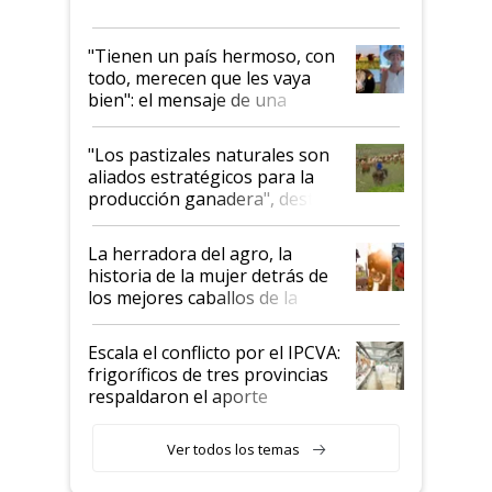
"Tienen un país hermoso, con
todo, merecen que les vaya
bien": el mensaje de una
ganadera uruguaya sobre las
oportunidades que se abren
"Los pastizales naturales son
para el agro en Argentina, con
aliados estratégicos para la
foco en la carne
producción ganadera", destaca
la iniciativa que ya reúne a 46
establecimientos en Argentina
La herradora del agro, la
historia de la mujer detrás de
los mejores caballos de la
Argentina y los mitos que
todavía hacen sufrir a estos
Escala el conflicto por el IPCVA:
animales: "Mientras me
frigoríficos de tres provincias
descalificaban, yo seguí
respaldaron el aporte
haciendo currículum"
obligatorio
Ver todos los temas