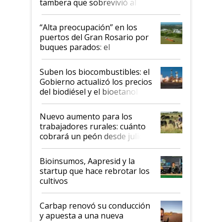
tambera que sobrevivió al
tornado
“Alta preocupación” en los
puertos del Gran Rosario por
buques parados: el
funcionamiento de las
exportadoras en tensión tras
Suben los biocombustibles: el
la medida de fuerza de los
Gobierno actualizó los precios
prácticos
del biodiésel y el bioetanol
Nuevo aumento para los
trabajadores rurales: cuánto
cobrará un peón desde julio
Bioinsumos, Aapresid y la
startup que hace rebrotar los
cultivos
Carbap renovó su conducción
y apuesta a una nueva