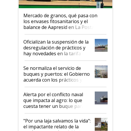
Mercado de granos, qué pasa con
los envases fitosanitarios y el
balance de Aapresid en La Posta
Oficializan la suspensión de la
desregulación de prácticos y
hay novedades en la tarifa de
la hidrovía
Se normaliza el servicio de
buques y puertos: el Gobierno
acuerda con los prácticos y
suspende el decreto de
desregulación
Alerta por el conflicto naval
que impacta al agro: lo que
cuesta tener un buque parado
y el peligro de que Argentina
pase a ser "país sucio"
"Por una laja salvamos la vida":
el impactante relato de la