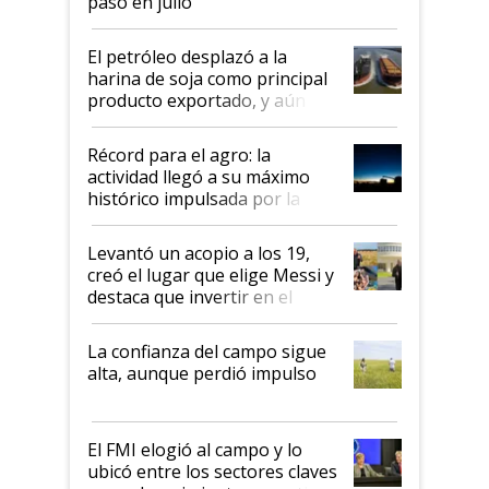
pasó en julio
El petróleo desplazó a la
harina de soja como principal
producto exportado, y aún así
el agro aportó casi seis de cada
diez dólares y sostuvo el
Récord para el agro: la
liderazgo en un semestre
actividad llegó a su máximo
récord
histórico impulsada por la
cosecha y las exportaciones
Levantó un acopio a los 19,
creó el lugar que elige Messi y
destaca que invertir en el
kirchnerismo era como "darle
plata a un hijo para droga":
La confianza del campo sigue
Juan Félix Rossetti, el libertario
alta, aunque perdió impulso
que de una dura crisis salió
más fuerte y apuesta al cambio
de Milei
El FMI elogió al campo y lo
ubicó entre los sectores claves