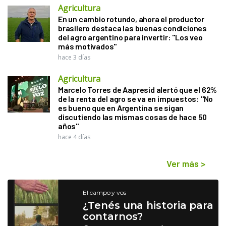
Agricultura
En un cambio rotundo, ahora el productor
brasilero destaca las buenas condiciones
del agro argentino para invertir: "Los veo
más motivados"
hace 3 días
Agricultura
Marcelo Torres de Aapresid alertó que el 62%
de la renta del agro se va en impuestos: "No
es bueno que en Argentina se sigan
discutiendo las mismas cosas de hace 50
años"
hace 4 días
Ver más
>
El campo y vos
¿Tenés una historia para
contarnos?