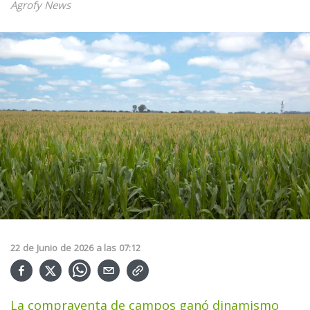
Agrofy News
22
de
Junio
de
2026
a las
07:12
La compraventa de campos ganó dinamismo