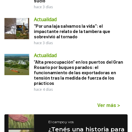
sucio"
hace 3 días
Actualidad
"Por una laja salvamos la vida": el
impactante relato de la tambera que
sobrevivió al tornado
hace 3 días
Actualidad
“Alta preocupación” en los puertos del Gran
Rosario por buques parados: el
funcionamiento de las exportadoras en
tensión tras la medida de fuerza de los
prácticos
hace 4 días
Ver más
>
El campo y vos
¿Tenés una historia para