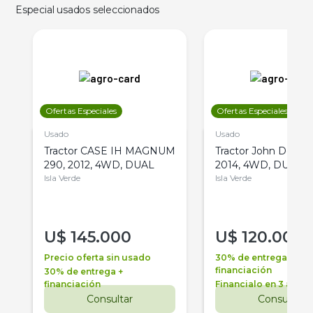
Especial usados seleccionados
Ofertas Especiales
Ofertas Especiales
Usado
Usado
Tractor CASE IH MAGNUM
Tractor John Deere 
290, 2012, 4WD, DUAL
2014, 4WD, DUAL
Isla Verde
Isla Verde
U$
145.000
U$
120.000
Precio oferta sin usado
30% de entrega +
financiación
30% de entrega +
financiación
Financialo en 3 años
Consultar
Consultar