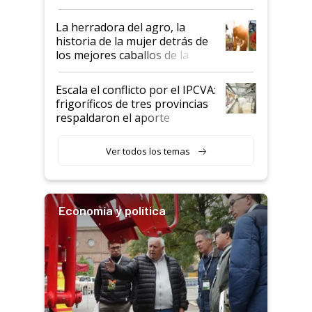
la iniciativa que ya reúne a 46
establecimientos en Argentina
La herradora del agro, la
historia de la mujer detrás de
los mejores caballos de la
Argentina y los mitos que
todavía hacen sufrir a estos
Escala el conflicto por el IPCVA:
animales: "Mientras me
frigoríficos de tres provincias
descalificaban, yo seguí
respaldaron el aporte
haciendo currículum"
obligatorio
Ver todos los temas
Economía y política