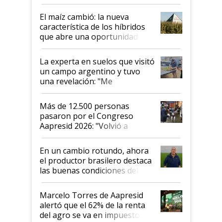
posibilidades de crecimiento son
infinitas"
El maíz cambió: la nueva
característica de los híbridos
que abre una oportunidad en
el lote
La experta en suelos que visitó
un campo argentino y tuvo
una revelación: "Me
impresionó mucho"
Más de 12.500 personas
pasaron por el Congreso
Aapresid 2026: "Volvió a
demostrar que hablar del
suelo es hablar de todo el
En un cambio rotundo, ahora
sistema productivo"
el productor brasilero destaca
las buenas condiciones del
agro argentino para invertir:
"Los veo más motivados"
Marcelo Torres de Aapresid
alertó que el 62% de la renta
del agro se va en impuestos: