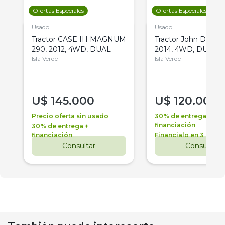
Ofertas Especiales
Ofertas Especiales
Usado
Usado
Tractor CASE IH MAGNUM
Tractor John Deere 
290, 2012, 4WD, DUAL
2014, 4WD, DUAL
Isla Verde
Isla Verde
U$
145.000
U$
120.000
Precio oferta sin usado
30% de entrega +
financiación
30% de entrega +
financiación
Financialo en 3 años
Consultar
Consultar