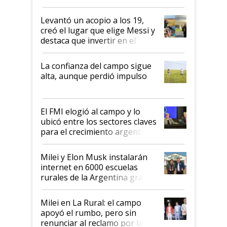
cosecha y las exportaciones
Levantó un acopio a los 19,
creó el lugar que elige Messi y
destaca que invertir en el
kirchnerismo era como "darle
plata a un hijo para droga":
La confianza del campo sigue
Juan Félix Rossetti, el libertario
alta, aunque perdió impulso
que de una dura crisis salió
más fuerte y apuesta al cambio
de Milei
El FMI elogió al campo y lo
ubicó entre los sectores claves
para el crecimiento argentino
Milei y Elon Musk instalarán
internet en 6000 escuelas
rurales de la Argentina gracias
a un acuerdo con Starlink
Milei en La Rural: el campo
apoyó el rumbo, pero sin
renunciar al reclamo por las