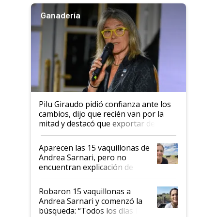
Ganadería
Pilu Giraudo pidió confianza ante los
cambios, dijo que recién van por la
mitad y destacó que exportar dejó de
ser "para unos pocos": "Tenemos un
mandato muy claro del gobierno
Aparecen las 15 vaquillonas de
nacional"
Andrea Sarnari, pero no
encuentran explicación de
cómo llegaron allí
Robaron 15 vaquillonas a
Andrea Sarnari y comenzó la
búsqueda: “Todos los días le