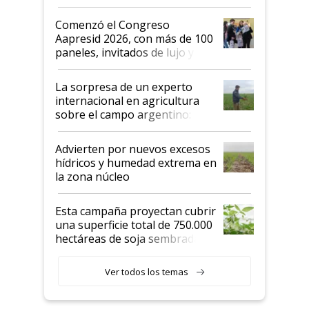
"No es bueno que en
Argentina se sigan discutiendo
Comenzó el Congreso
las mismas cosas de hace 50
Aapresid 2026, con más de 100
años"
paneles, invitados de lujo y
todas las tendencias
La sorpresa de un experto
internacional en agricultura
sobre el campo argentino:
"Estoy muy impresionado"
Advierten por nuevos excesos
hídricos y humedad extrema en
la zona núcleo
Esta campaña proyectan cubrir
una superficie total de 750.000
hectáreas de soja sembradas
con una nueva generación de
variedades que marcan un
Ver todos los temas
salto tecnológico en genética y
rendimiento