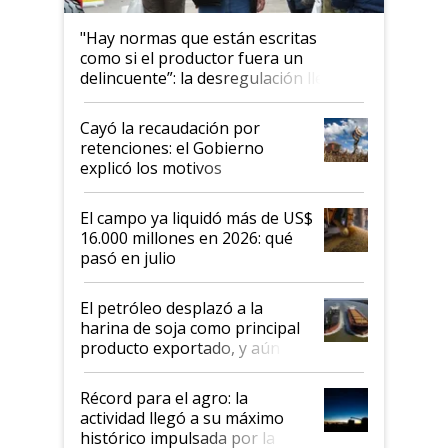
"Hay normas que están escritas
como si el productor fuera un
delincuente”: la desregulación llegó
al Congreso Aapresid y hasta se
habló del financiamiento al IPCVA
Cayó la recaudación por
retenciones: el Gobierno
explicó los motivos
El campo ya liquidó más de US$
16.000 millones en 2026: qué
pasó en julio
El petróleo desplazó a la
harina de soja como principal
producto exportado, y aún así
el agro aportó casi seis de cada
diez dólares y sostuvo el
Récord para el agro: la
liderazgo en un semestre
actividad llegó a su máximo
récord
histórico impulsada por la