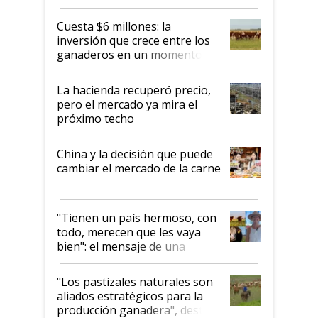
toca a algún productor”
Cuesta $6 millones: la
inversión que crece entre los
ganaderos en un momento
histórico para la actividad
La hacienda recuperó precio,
pero el mercado ya mira el
próximo techo
China y la decisión que puede
cambiar el mercado de la carne
"Tienen un país hermoso, con
todo, merecen que les vaya
bien": el mensaje de una
ganadera uruguaya sobre las
oportunidades que se abren
"Los pastizales naturales son
para el agro en Argentina, con
aliados estratégicos para la
foco en la carne
producción ganadera", destaca