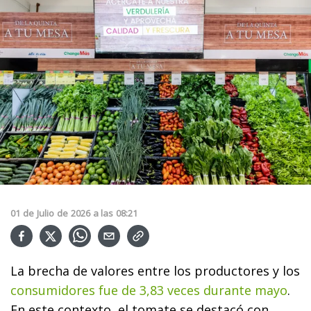
01
de
Julio
de
2026
a las
08:21
La brecha de valores entre los productores y los
consumidores fue de 3,83 veces durante mayo
.
En este contexto, el tomate se destacó con