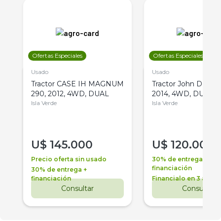
Ofertas Especiales
Ofertas Especiales
Usado
Usado
Tractor CASE IH MAGNUM
Tractor John Deere 
290, 2012, 4WD, DUAL
2014, 4WD, DUAL
Isla Verde
Isla Verde
U$
145.000
U$
120.000
Precio oferta sin usado
30% de entrega +
financiación
30% de entrega +
financiación
Financialo en 3 años
Consultar
Consultar