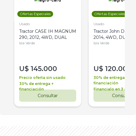
Ofertas Especiales
Ofertas Especiales
Usado
Usado
Tractor CASE IH MAGNUM
Tractor John Deere 
290, 2012, 4WD, DUAL
2014, 4WD, DUAL
Isla Verde
Isla Verde
U$
145.000
U$
120.000
Precio oferta sin usado
30% de entrega +
financiación
30% de entrega +
financiación
Financialo en 3 años
Consultar
Consultar