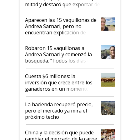
mitad y destacó que exportar dejó de
ser "para unos pocos": "Tenemos un
mandato muy claro del gobierno
Aparecen las 15 vaquillonas de
nacional"
Andrea Sarnari, pero no
encuentran explicación de
cómo llegaron allí
Robaron 15 vaquillonas a
Andrea Sarnari y comenzó la
búsqueda: “Todos los días le
toca a algún productor”
Cuesta $6 millones: la
inversión que crece entre los
ganaderos en un momento
histórico para la actividad
La hacienda recuperó precio,
pero el mercado ya mira el
próximo techo
China y la decisión que puede
cambiar el mercado de la carne