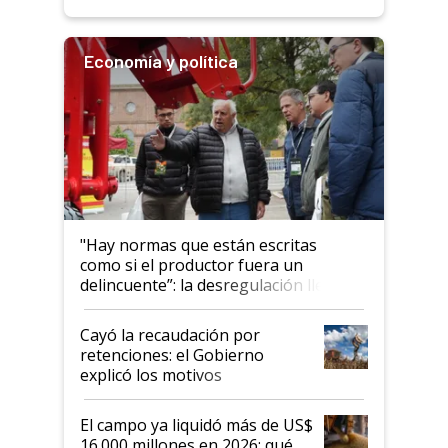
Economía y política
"Hay normas que están escritas
como si el productor fuera un
delincuente”: la desregulación llegó
al Congreso Aapresid y hasta se
habló del financiamiento al IPCVA
Cayó la recaudación por
retenciones: el Gobierno
explicó los motivos
El campo ya liquidó más de US$
16.000 millones en 2026: qué