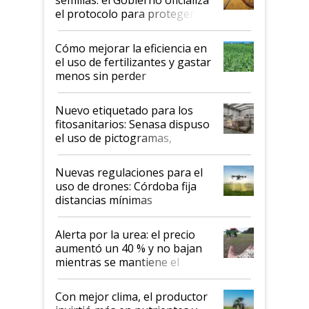
semillas: el Gobierno oficializa
el protocolo para proteger la
propiedad intelectual
Cómo mejorar la eficiencia en
el uso de fertilizantes y gastar
menos sin perder
productividad en la campaña
fina
Nuevo etiquetado para los
fitosanitarios: Senasa dispuso
el uso de pictogramas,
palabras de advertencia e
indicaciones
Nuevas regulaciones para el
uso de drones: Córdoba fija
distancias mínimas
Alerta por la urea: el precio
aumentó un 40 % y no bajan
mientras se mantiene el
conflicto en Medio Oriente
Con mejor clima, el productor