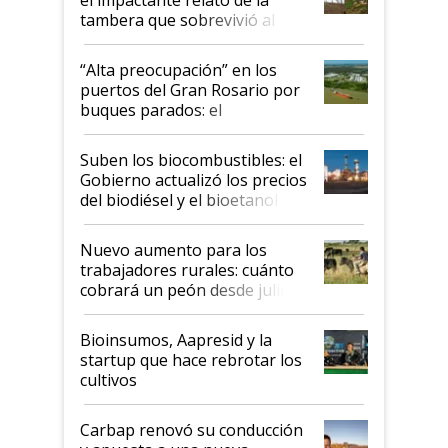
tambera que sobrevivió al
tornado
“Alta preocupación” en los
puertos del Gran Rosario por
buques parados: el
funcionamiento de las
exportadoras en tensión tras
Suben los biocombustibles: el
la medida de fuerza de los
Gobierno actualizó los precios
prácticos
del biodiésel y el bioetanol
Nuevo aumento para los
trabajadores rurales: cuánto
cobrará un peón desde julio
Bioinsumos, Aapresid y la
startup que hace rebrotar los
cultivos
Carbap renovó su conducción