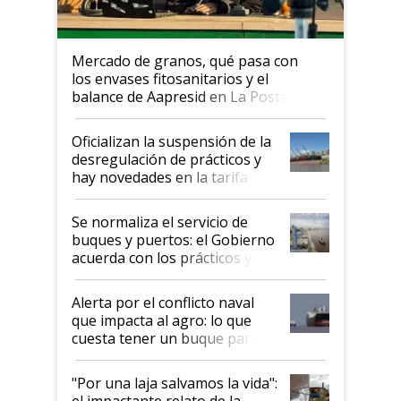
Mercado de granos, qué pasa con
los envases fitosanitarios y el
balance de Aapresid en La Posta
Oficializan la suspensión de la
desregulación de prácticos y
hay novedades en la tarifa de
la hidrovía
Se normaliza el servicio de
buques y puertos: el Gobierno
acuerda con los prácticos y
suspende el decreto de
desregulación
Alerta por el conflicto naval
que impacta al agro: lo que
cuesta tener un buque parado
y el peligro de que Argentina
pase a ser "país sucio"
"Por una laja salvamos la vida":
el impactante relato de la