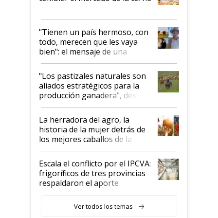
"Tienen un país hermoso, con
todo, merecen que les vaya
bien": el mensaje de una
ganadera uruguaya sobre las
oportunidades que se abren
"Los pastizales naturales son
para el agro en Argentina, con
aliados estratégicos para la
foco en la carne
producción ganadera", destaca
la iniciativa que ya reúne a 46
establecimientos en Argentina
La herradora del agro, la
historia de la mujer detrás de
los mejores caballos de la
Argentina y los mitos que
todavía hacen sufrir a estos
Escala el conflicto por el IPCVA:
animales: "Mientras me
frigoríficos de tres provincias
descalificaban, yo seguí
respaldaron el aporte
haciendo currículum"
obligatorio
Ver todos los temas