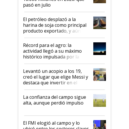
pasó en julio
El petróleo desplazó a la
harina de soja como principal
producto exportado, y aún así
el agro aportó casi seis de cada
diez dólares y sostuvo el
Récord para el agro: la
liderazgo en un semestre
actividad llegó a su máximo
récord
histórico impulsada por la
cosecha y las exportaciones
Levantó un acopio a los 19,
creó el lugar que elige Messi y
destaca que invertir en el
kirchnerismo era como "darle
plata a un hijo para droga":
La confianza del campo sigue
Juan Félix Rossetti, el libertario
alta, aunque perdió impulso
que de una dura crisis salió
más fuerte y apuesta al cambio
de Milei
El FMI elogió al campo y lo
ubicó entre los sectores claves