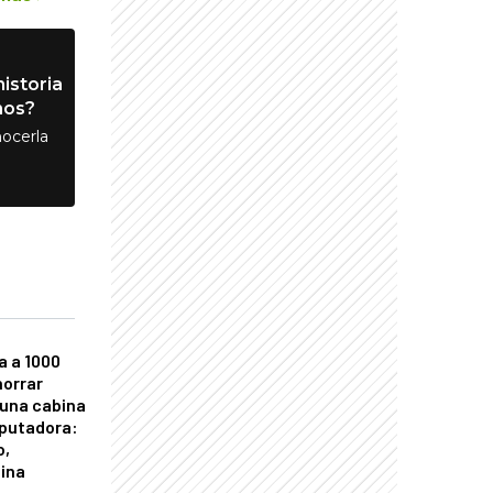
istoria
nos?
ocerla
a a 1000
horrar
 una cabina
putadora:
o,
tina