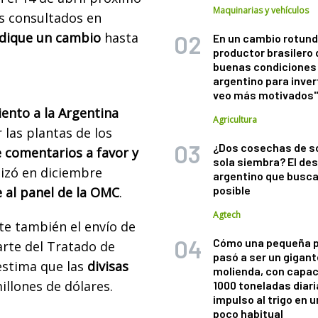
Maquinarias y vehículos
os consultados en
ndique un cambio
hasta
En un cambio rotund
productor brasilero
buenas condiciones 
argentino para inver
veo más motivados
ento a la Argentina
Agricultura
 las plantas de los
¿Dos cosechas de s
 comentarios a favor y
sola siembra? El des
lizó en diciembre
argentino que busca
posible
e al panel de la OMC
.
Agtech
te también el envío de
Cómo una pequeña 
rte del Tratado de
pasó a ser un gigant
estima que las
divisas
molienda, con capac
illones de dólares.
1000 toneladas diaria
impulso al trigo en 
poco habitual