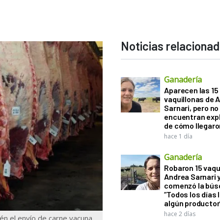
Noticias relaciona
Ganadería
Aparecen las 15
vaquillonas de 
Sarnari, pero no
encuentran exp
de cómo llegaron
hace 1 día
Ganadería
Robaron 15 vaqu
Andrea Sarnari 
comenzó la bús
“Todos los días 
algún productor
hace 2 días
én el envío de carne vacuna