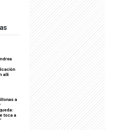
das
Andrea
licación
 allí
illonas a
y
queda:
le toca a
”