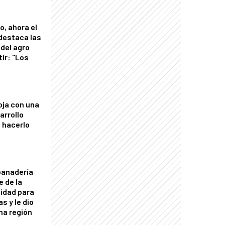
o, ahora el
 destaca las
del agro
tir: "Los
"
oja con una
arrollo
 hacerlo
panadería
e de la
idad para
s y le dio
una región