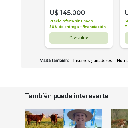
000
U$
145.000
a + financiación
Precio oferta sin usado
3
 4 años
30% de entrega + financiación
F
nsultar
Consultar
Visitá también:
Insumos ganaderos
Nutri
También puede interesarte