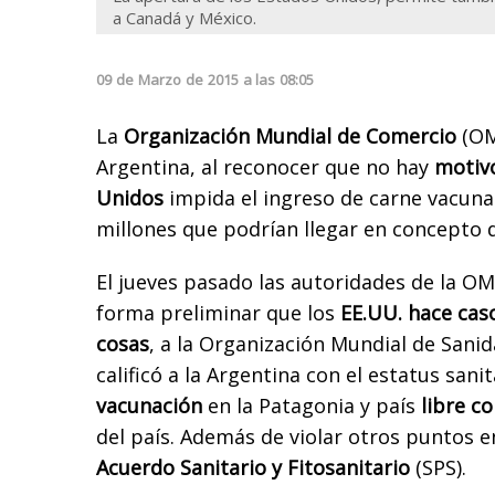
a Canadá y México.
09
de
Marzo
de
2015
a las
08:05
La
Organización Mundial de Comercio
(OMC
Argentina, al reconocer que no hay
motivo
Unidos
impida el ingreso de carne vacuna
millones que podrían llegar en concepto
El jueves pasado las autoridades de la O
forma preliminar que los
EE.UU. hace cas
cosas
, a la Organización Mundial de Sanid
calificó a la Argentina con el estatus sani
vacunación
en la Patagonia y país
libre c
del país. Además de violar otros puntos 
Acuerdo Sanitario y Fitosanitario
(SPS).