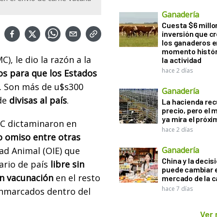
Ganadería
Cuesta $6 millo
inversión que c
los ganaderos e
momento histór
), le dio la razón a la
la actividad
hace 2 días
s para que los Estados
. Son más de u$s300
Ganadería
 de
divisas al país
.
La hacienda re
precio, pero el
ya mira el próx
MC dictaminaron en
hace 2 días
o omiso entre otras
ad Animal (OIE) que
Ganadería
China y la decis
tario de país
libre sin
puede cambiar e
on vacunación
en el resto
mercado de la c
hace 7 días
enmarcados dentro del
Ver