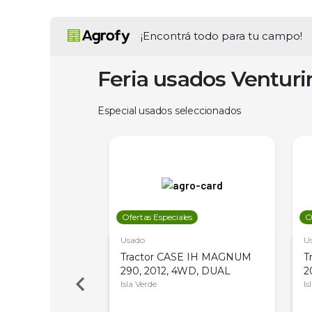
¡Encontrá todo para tu campo!
Feria usados Ventur
Especial usados seleccionados
les
Ofertas Especiales
O
Usado
U
a Metalfor 7040,
Tractor CASE IH MAGNUM
T
Bot 32 Mts
290, 2012, 4WD, DUAL
2
Isla Verde
Is