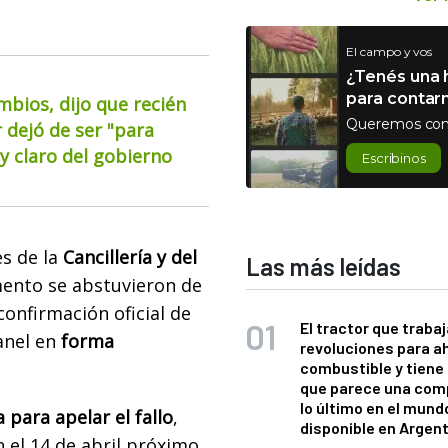
El campo y vos
¿Tenés una h
para contar
mbios, dijo que recién
Queremos con
 dejó de ser "para
 claro del gobierno
Escribinos
s de la
Cancillería y del
Las más leídas
mento se abstuvieron de
confirmación oficial de
El tractor que trabaj
panel en
forma
revoluciones para a
combustible y tiene
que parece una com
lo último en el mund
para apelar el fallo
,
disponible en Argen
 el 14 de abril próximo