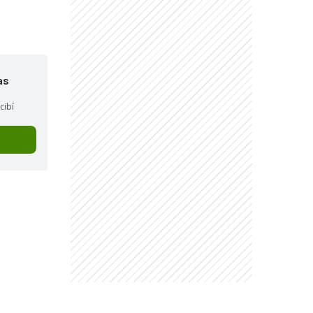
as
cibí