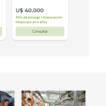
U$
40.000
U$
30.000
30% de entrega + financiación
30% de entrega + 
Financialo en 4 años
Financialo en 3 a
Consultar
Consul