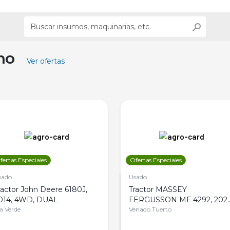
ino
Ver ofertas
fertas Especiales
Ofertas Especiales
sado
Usado
ractor John Deere 6180J,
Tractor MASSEY
014, 4WD, DUAL
FERGUSSON MF 4292, 2020
la Verde
4WD, PATON
Venado Tuerto