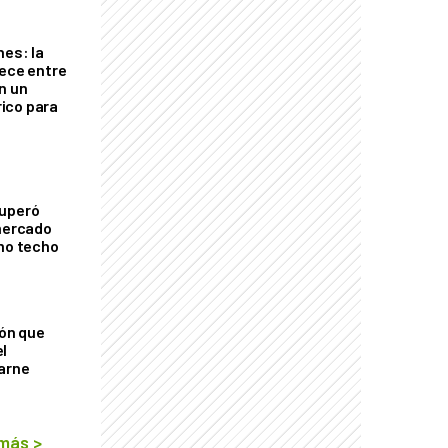
nes: la
rece entre
n un
ico para
cuperó
 mercado
imo techo
ión que
l
arne
 más
>