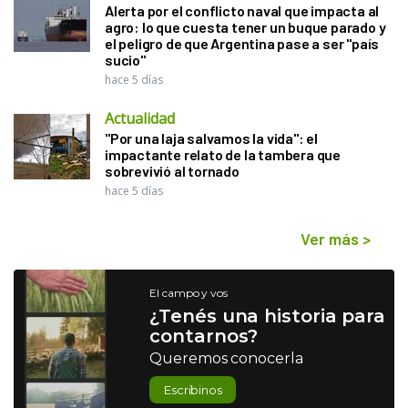
Alerta por el conflicto naval que impacta al
agro: lo que cuesta tener un buque parado y
el peligro de que Argentina pase a ser "país
sucio"
hace 5 días
Actualidad
"Por una laja salvamos la vida": el
impactante relato de la tambera que
sobrevivió al tornado
hace 5 días
Ver más
>
El campo y vos
¿Tenés una historia para
contarnos?
Queremos conocerla
Escribinos