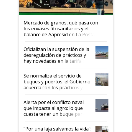
Mercado de granos, qué pasa con
los envases fitosanitarios y el
balance de Aapresid en La Posta
Oficializan la suspensión de la
desregulación de prácticos y
hay novedades en la tarifa de
la hidrovía
Se normaliza el servicio de
buques y puertos: el Gobierno
acuerda con los prácticos y
suspende el decreto de
desregulación
Alerta por el conflicto naval
que impacta al agro: lo que
cuesta tener un buque parado
y el peligro de que Argentina
pase a ser "país sucio"
"Por una laja salvamos la vida":