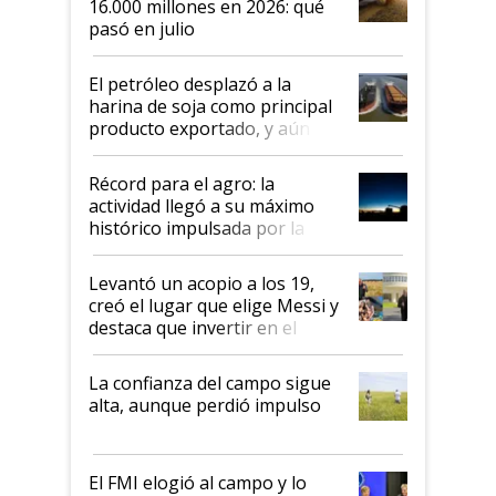
16.000 millones en 2026: qué
pasó en julio
El petróleo desplazó a la
harina de soja como principal
producto exportado, y aún así
el agro aportó casi seis de cada
diez dólares y sostuvo el
Récord para el agro: la
liderazgo en un semestre
actividad llegó a su máximo
récord
histórico impulsada por la
cosecha y las exportaciones
Levantó un acopio a los 19,
creó el lugar que elige Messi y
destaca que invertir en el
kirchnerismo era como "darle
plata a un hijo para droga":
La confianza del campo sigue
Juan Félix Rossetti, el libertario
alta, aunque perdió impulso
que de una dura crisis salió
más fuerte y apuesta al cambio
de Milei
El FMI elogió al campo y lo