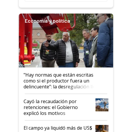
rendimiento
Economía y política
"Hay normas que están escritas
como si el productor fuera un
delincuente”: la desregulación llegó
al Congreso Aapresid y hasta se
habló del financiamiento al IPCVA
Cayó la recaudación por
retenciones: el Gobierno
explicó los motivos
El campo ya liquidó más de US$