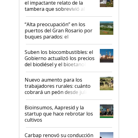
el impactante relato de la
tambera que sobrevivió al
tornado
“Alta preocupación” en los
puertos del Gran Rosario por
buques parados: el
funcionamiento de las
exportadoras en tensión tras
Suben los biocombustibles: el
la medida de fuerza de los
Gobierno actualizó los precios
prácticos
del biodiésel y el bioetanol
Nuevo aumento para los
trabajadores rurales: cuánto
cobrará un peón desde julio
Bioinsumos, Aapresid y la
startup que hace rebrotar los
cultivos
Carbap renovó su conducción