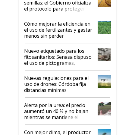
semillas: el Gobierno oficializa
el protocolo para proteger la
propiedad intelectual
Cómo mejorar la eficiencia en
el uso de fertilizantes y gastar
menos sin perder
productividad en la campaña
fina
Nuevo etiquetado para los
fitosanitarios: Senasa dispuso
el uso de pictogramas,
palabras de advertencia e
indicaciones
Nuevas regulaciones para el
uso de drones: Córdoba fija
distancias mínimas
Alerta por la urea: el precio
aumentó un 40 % y no bajan
mientras se mantiene el
conflicto en Medio Oriente
Con mejor clima, el productor