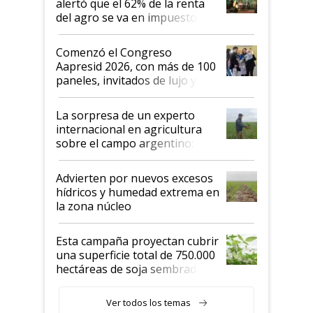
alertó que el 62% de la renta
del agro se va en impuestos:
"No es bueno que en
Argentina se sigan discutiendo
Comenzó el Congreso
las mismas cosas de hace 50
Aapresid 2026, con más de 100
años"
paneles, invitados de lujo y
todas las tendencias
La sorpresa de un experto
internacional en agricultura
sobre el campo argentino:
"Estoy muy impresionado"
Advierten por nuevos excesos
hídricos y humedad extrema en
la zona núcleo
Esta campaña proyectan cubrir
una superficie total de 750.000
hectáreas de soja sembradas
con una nueva generación de
variedades que marcan un
Ver todos los temas
salto tecnológico en genética y