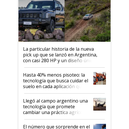
La particular historia de la nueva
pick up que se lanzó en Argentina,
con casi 280 HP y un diseño único: a
cuánto se vende
Hasta 40% menos pisoteo: la
tecnología que busca cuidar el
suelo en cada aplicación que
llevó Jacto al Congreso
Aapresid 2026
Llegó al campo argentino una
tecnología que promete
cambiar una práctica agrícola
clave: ¿Y si analizar el suelo
fuera tan simple como apretar
El número que sorprende en el