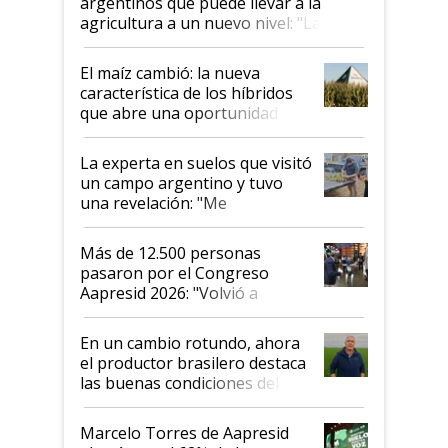
argentinos que puede llevar a la
agricultura a un nuevo nivel: "Las
posibilidades de crecimiento son
infinitas"
El maíz cambió: la nueva
característica de los híbridos
que abre una oportunidad en
el lote
La experta en suelos que visitó
un campo argentino y tuvo
una revelación: "Me
impresionó mucho"
Más de 12.500 personas
pasaron por el Congreso
Aapresid 2026: "Volvió a
demostrar que hablar del
suelo es hablar de todo el
En un cambio rotundo, ahora
sistema productivo"
el productor brasilero destaca
las buenas condiciones del
agro argentino para invertir:
"Los veo más motivados"
Marcelo Torres de Aapresid