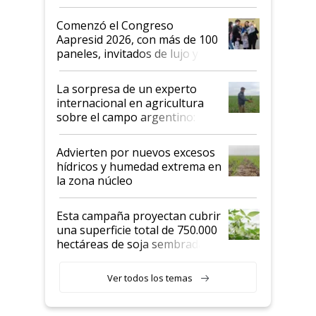
"No es bueno que en
Argentina se sigan discutiendo
Comenzó el Congreso
las mismas cosas de hace 50
Aapresid 2026, con más de 100
años"
paneles, invitados de lujo y
todas las tendencias
La sorpresa de un experto
internacional en agricultura
sobre el campo argentino:
"Estoy muy impresionado"
Advierten por nuevos excesos
hídricos y humedad extrema en
la zona núcleo
Esta campaña proyectan cubrir
una superficie total de 750.000
hectáreas de soja sembradas
con una nueva generación de
variedades que marcan un
Ver todos los temas
salto tecnológico en genética y
rendimiento