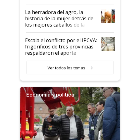
la iniciativa que ya reúne a 46
establecimientos en Argentina
La herradora del agro, la
historia de la mujer detrás de
los mejores caballos de la
Argentina y los mitos que
todavía hacen sufrir a estos
Escala el conflicto por el IPCVA:
animales: "Mientras me
frigoríficos de tres provincias
descalificaban, yo seguí
respaldaron el aporte
haciendo currículum"
obligatorio
Ver todos los temas
Economía y política