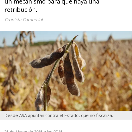
un mecanismo para que haya una
retribución.
Cronista Comercial
Desde ASA apuntan contra el Estado, que no fiscaliza.
25
de
Marzo
de
2015
a las
07:15