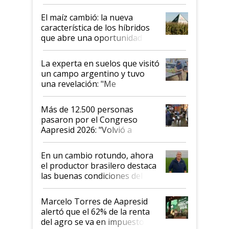
posibilidades de crecimiento son
infinitas"
El maíz cambió: la nueva
característica de los híbridos
que abre una oportunidad en
el lote
La experta en suelos que visitó
un campo argentino y tuvo
una revelación: "Me
impresionó mucho"
Más de 12.500 personas
pasaron por el Congreso
Aapresid 2026: "Volvió a
demostrar que hablar del
suelo es hablar de todo el
En un cambio rotundo, ahora
sistema productivo"
el productor brasilero destaca
las buenas condiciones del
agro argentino para invertir:
"Los veo más motivados"
Marcelo Torres de Aapresid
alertó que el 62% de la renta
del agro se va en impuestos: