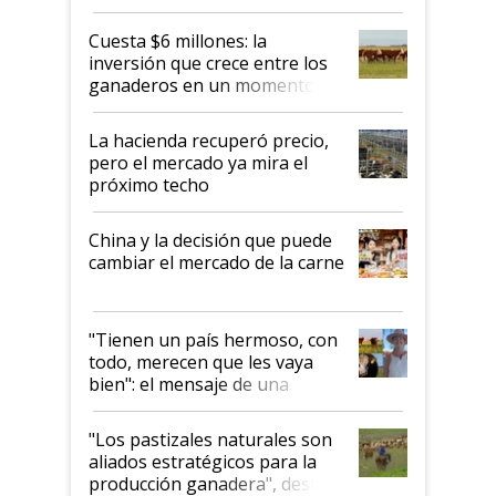
toca a algún productor”
Cuesta $6 millones: la
inversión que crece entre los
ganaderos en un momento
histórico para la actividad
La hacienda recuperó precio,
pero el mercado ya mira el
próximo techo
China y la decisión que puede
cambiar el mercado de la carne
"Tienen un país hermoso, con
todo, merecen que les vaya
bien": el mensaje de una
ganadera uruguaya sobre las
oportunidades que se abren
"Los pastizales naturales son
para el agro en Argentina, con
aliados estratégicos para la
foco en la carne
producción ganadera", destaca