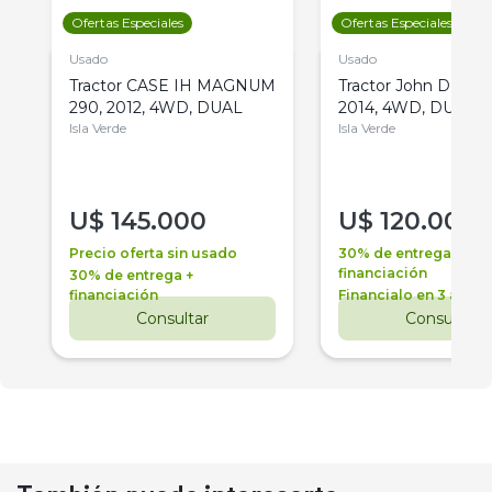
Ofertas Especiales
Ofertas Especiales
Usado
Usado
Tractor CASE IH MAGNUM
Tractor John Deere 
290, 2012, 4WD, DUAL
2014, 4WD, DUAL
Isla Verde
Isla Verde
U$
145.000
U$
120.000
Precio oferta sin usado
30% de entrega +
financiación
30% de entrega +
financiación
Financialo en 3 años
Consultar
Consultar