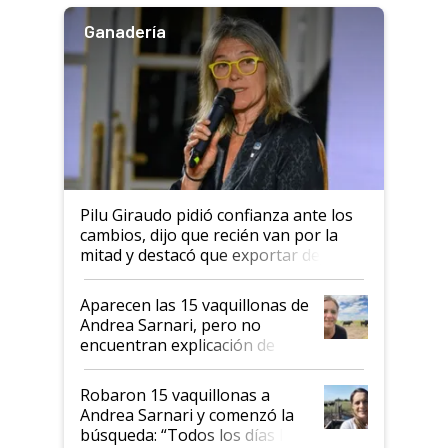
Ganadería
Pilu Giraudo pidió confianza ante los
cambios, dijo que recién van por la
mitad y destacó que exportar dejó de
ser "para unos pocos": "Tenemos un
mandato muy claro del gobierno
Aparecen las 15 vaquillonas de
nacional"
Andrea Sarnari, pero no
encuentran explicación de
cómo llegaron allí
Robaron 15 vaquillonas a
Andrea Sarnari y comenzó la
búsqueda: “Todos los días le