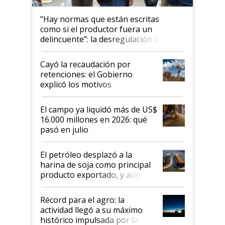
"Hay normas que están escritas
como si el productor fuera un
delincuente”: la desregulación llegó
al Congreso Aapresid y hasta se
habló del financiamiento al IPCVA
Cayó la recaudación por
retenciones: el Gobierno
explicó los motivos
El campo ya liquidó más de US$
16.000 millones en 2026: qué
pasó en julio
El petróleo desplazó a la
harina de soja como principal
producto exportado, y aún así
el agro aportó casi seis de cada
diez dólares y sostuvo el
Récord para el agro: la
liderazgo en un semestre
actividad llegó a su máximo
récord
histórico impulsada por la