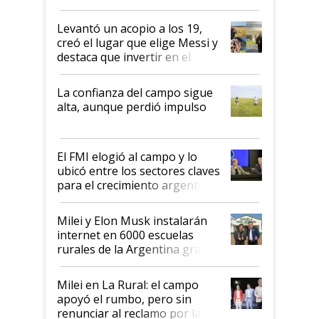
cosecha y las exportaciones
Levantó un acopio a los 19,
creó el lugar que elige Messi y
destaca que invertir en el
kirchnerismo era como "darle
plata a un hijo para droga":
La confianza del campo sigue
Juan Félix Rossetti, el libertario
alta, aunque perdió impulso
que de una dura crisis salió
más fuerte y apuesta al cambio
de Milei
El FMI elogió al campo y lo
ubicó entre los sectores claves
para el crecimiento argentino
Milei y Elon Musk instalarán
internet en 6000 escuelas
rurales de la Argentina gracias
a un acuerdo con Starlink
Milei en La Rural: el campo
apoyó el rumbo, pero sin
renunciar al reclamo por las